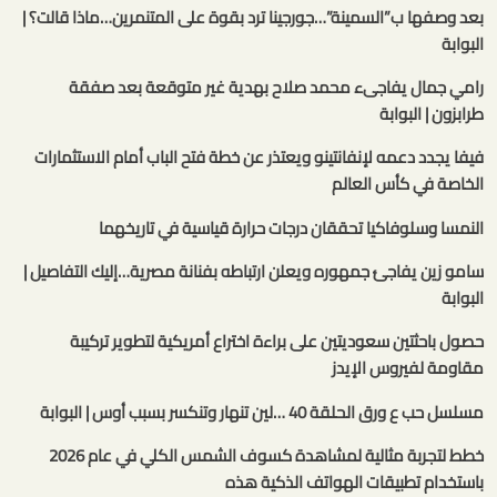
بعد وصفها ب”السمينة”…جورجينا ترد بقوة على المتنمرين…ماذا قالت؟ |
البوابة
رامي جمال يفاجىء محمد صلاح بهدية غير متوقعة بعد صفقة
طرابزون | البوابة
فيفا يجدد دعمه لإنفانتينو ويعتذر عن خطة فتح الباب أمام الاستثمارات
الخاصة في كأس العالم
النمسا وسلوفاكيا تحققان درجات حرارة قياسية في تاريخهما
سامو زين يفاجئ جمهوره ويعلن ارتباطه بفنانة مصرية…إليك التفاصيل |
البوابة
حصول باحثتين سعوديتين على براءة اختراع أمريكية لتطوير تركيبة
مقاومة لفيروس الإيدز
مسلسل حب ع ورق الحلقة 40 …لين تنهار وتنكسر بسبب أوس | البوابة
خطط لتجربة مثالية لمشاهدة كسوف الشمس الكلي في عام 2026
باستخدام تطبيقات الهواتف الذكية هذه