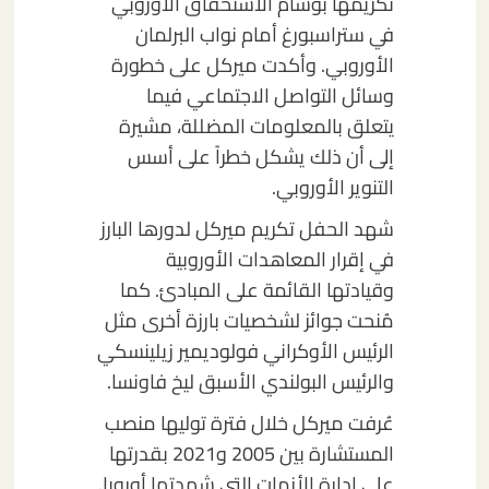
تكريمها بوسام الاستحقاق الأوروبي
في ستراسبورغ أمام نواب البرلمان
الأوروبي. وأكدت ميركل على خطورة
وسائل التواصل الاجتماعي فيما
يتعلق بالمعلومات المضللة، مشيرة
إلى أن ذلك يشكل خطراً على أسس
التنوير الأوروبي.
شهد الحفل تكريم ميركل لدورها البارز
في إقرار المعاهدات الأوروبية
وقيادتها القائمة على المبادئ. كما
مُنحت جوائز لشخصيات بارزة أخرى مثل
الرئيس الأوكراني فولوديمير زيلينسكي
والرئيس البولندي الأسبق ليخ فاونسا.
عُرفت ميركل خلال فترة توليها منصب
المستشارة بين 2005 و2021 بقدرتها
على إدارة الأزمات التي شهدتها أوروبا.