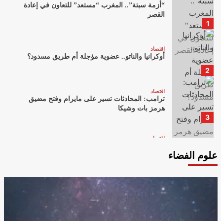
“أزمة سبتة”.. المغرب “مستعد” للتعاون في إعادة
القصر
1
اقتصاد
أوكرانيا والناتو.. عضوية مؤجلة أم طريق مسدود؟
2
اقتصاد
ترامب: المحادثات تسير على مايرام وفتح مضيق
هرمز بات وشيكا
3
اقتصاد
وسائل وآليات الاحتجاج.. من زمن “الخصيان الأقوياء”
علوم الفضاء
إلى “جيلZ”
4
اقتصاد
DW تتحقق: حملات تضليل روسية تستهدف الانتخابات
الألمانية
5