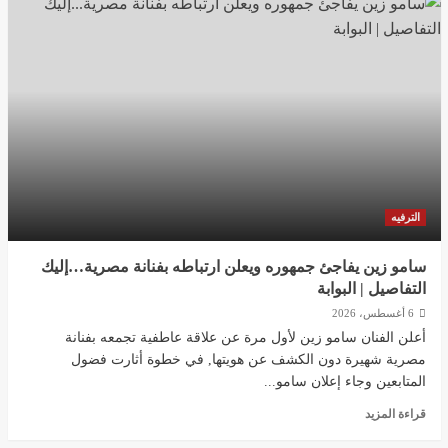
رامي
جمال
يفاجىء
محمد
صلاح
بهدية
غير
متوقعة
بعد
صفقة
طرابزون
|
الترفيه
البوابة
سامو زين يفاجئ جمهوره ويعلن ارتباطه بفنانة مصرية…إليك
التفاصيل | البوابة
6 أغسطس، 2026
أعلن الفنان سامو زين لأول مرة عن علاقة عاطفية تجمعه بفنانة
مصرية شهيرة دون الكشف عن هويتها, في خطوة أثارت فضول
المتابعين وجاء إعلان سامو...
اقرأ
قراءة المزيد
المزيد