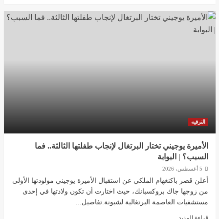
عن
مسلسل
حب
ع
ورق
الحلقة
40
…
لين
تنهار
وتنكسر
بسبب
أوس
الترفيه
|
البوابة
الأميرة يوجيني تختار البرتغال لإنجاب طفلتها الثالثة.. فما
السبب؟ | البوابة
5 أغسطس، 2026
أعلن قصر باكنغهام الملكي عن استقبال الأميرة يوجيني مولودتها الأولى
من زوجها جاك بروكسبانك، حيث اختارت أن تكون ولادتها في إحدى
مستشفيات العاصمة البرتغالية لشبونة.تفاصيل...
اقرأ
قراءة المزيد