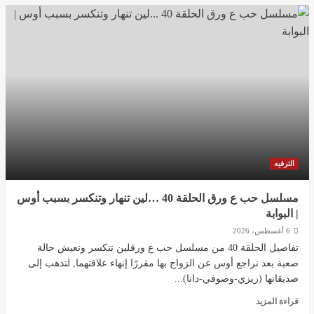
عن
سامو
زين
يفاجئ
جمهوره
ويعلن
ارتباطه
بفنانة
مصرية…
إليك
التفاصيل
|
البوابة
الترفيه
مسلسل حب ع ورق الحلقة 40 …لين تنهار وتنكسر بسبب أوس
| البوابة
6 أغسطس، 2026
تفاصيل الحلقة 40 من مسلسل حب ع ورقلين تنكسر وتعيش حالة
صعبة بعد تراجع أوس عن الزواج بها مقررًا إنهاء علاقتهما, لتذهب إلى
صديقاتها (زيزي-وصوفي-دانا)...
اقرأ
قراءة المزيد
المزيد