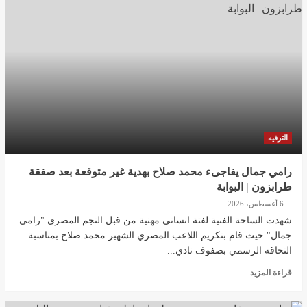
وصفها
ب”السمينة”…
جورجينا
ترد
بقوة
على
المتنمرين…
ماذا
قالت؟
|
البوابة
الترفيه
رامي جمال يفاجىء محمد صلاح بهدية غير متوقعة بعد صفقة
طرابزون | البوابة
6 أغسطس، 2026
شهدت الساحة الفنية لفتة انساني مهنية من قبل النجم المصري "رامي
جمال" حيث قام بتكريم اللاعب المصري الشهير محمد صلاح بمناسبة
التحاقه الرسمي بصفوف نادي...
اقرأ
قراءة المزيد
المزيد
عن