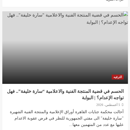
المزيد
عن
الأميرة
يوجيني
تختار
البرتغال
لإنجاب
طفلتها
الثالثة..
فما
السبب؟
|
البوابة
الترفيه
الحسم في قضية المنتجة الفنية والاعلامية “سارة خليفة”.. فهل
تواجه الإعدام؟ | البوابة
5 أغسطس، 2026
أحالت محكمة جنايات القاهرة أوراق الإعلامية والمنتجة الفنية الشهيرة
"سارة خليفة" الى مفتي الجمهورية للنظر في فرض عقوبة الاعدام
عليها مع عدد من المتهمين معها...