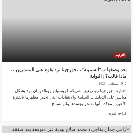
الترفيه
بعد وصفها ب”السمينة”…جورجينا ترد بقوة على المتنمرين…
ماذا قالت؟ | البوابة
6 أغسطس، 2026
اختارت جورجينا رودريغيز, شريكة كريستيانو رونالدو, ان ترد بشكل
مباشر على التعليقات السلبية والانتقادات التي تخص مظهرها بالفترة
الأخيرة, مؤكدة أنها تفتخر بجسدها ولن تسمح...
اقرأ
قراءة المزيد
المزيد
عن
بعد