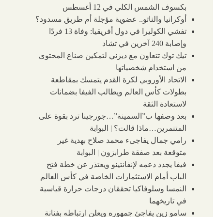
بكسوف الشمس الكلي في 12 أغسطس
أوكرانيا والناتو.. عضوية مؤجلة أم طريق مسدود؟
تفشي الكوليرا في دول أفريقيا: وفاة 13 فردًا
وإصابة 240 آخرين في تشاد
تيك توك تتعاون مع ديزني لتمكين صناع المحتوى
من استخدام شخصياتها
الاتحاد الأوروبي لكرة القدم يتمسك بمقاطعة
بطولات كأس العالم ويطالب الفيفا بضمانات
لاستعادة الثقة
بعد وصفها ب”السمينة”…جورجينا ترد بقوة على
المتنمرين…ماذا قالت؟ | البوابة
رامي جمال يفاجىء محمد صلاح بهدية غير
متوقعة بعد صفقة طرابزون | البوابة
فيفا يجدد دعمه لإنفانتينو ويعتذر عن خطة فتح
الباب أمام الاستثمارات الخاصة في كأس العالم
النمسا وسلوفاكيا تحققان درجات حرارة قياسية
في تاريخهما
سامو زين يفاجئ جمهوره ويعلن ارتباطه بفنانة