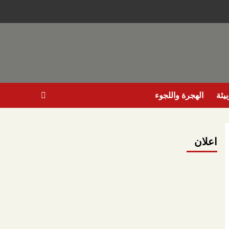
يئة
الهجرة واللجوء
اعلان