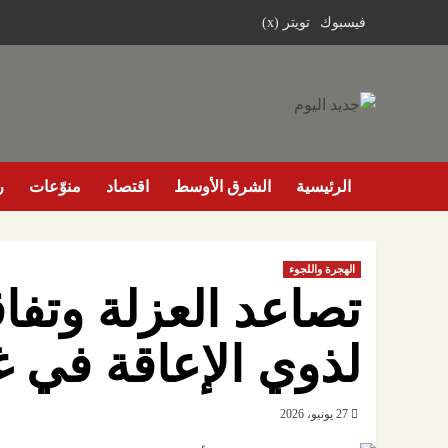
خطي
فيسبوك
تويتر (x)
لى
لمحتوى
الرئيسية
الشرق الأوسط
اقتصاد
منوّعات
ر
الهجرة واللجوء
تصاعد العزلة وتفا
لذوي الإعاقة في 
27 يونيو، 2026