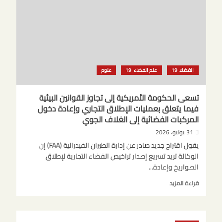
13
منطقة
وقلق
في
فرنسا
من
انتشار
الفضاء
علم الفضاء
علوم
الحرائق
تسعى الحكومة الأمريكية إلى تجاوز القوانين البيئية
فيما يتعلق بعمليات الإطلاق التجاري وإعادة دخول
المركبات الفضائية إلى الغلاف الجوي
31 يوليو، 2026
يقول اقتراح جديد صادر عن إدارة الطيران الفيدرالية (FAA) إن
الوكالة تريد تسريع إصدار تراخيص الفضاء التجارية لإطلاق
الصواريخ وإعادة...
اقرأ
قراءة المزيد
المزيد
عن
تسعى
الحكومة