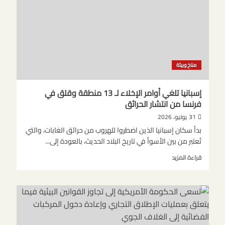
ومدافع
منتخب
إيطاليا
السابق
فرانكو
باريزي
مناخ وبيئة
إسبانيا تلغي أوامر الإخلاء لـ 13 منطقة وقلق في
فرنسا من انتشار الحرائق
31 يوليو، 2026
بدأ سكان إسبانيا الذين اضطروا للهروب من حرائق الغابات، والتي
تُعتبر من بين الأسوأ في تاريخ البلاد الحديث، بالعودة إلى...
اقرأ
قراءة المزيد
المزيد
عن
إسبانيا
تلغي
أوامر
الإخلاء
لـ