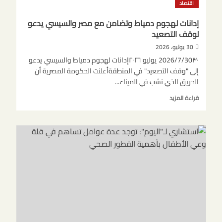
اقتصاد
الأمريكية
إلى
إدانات لهجوم دمياط وتضامن مع مصر والسيسي يدعو
تجاوز
لوقف التصعيد
القوانين
البيئية
30 يوليو، 2026
فيما
2026/7/30٣٠ يوليو ٢٠٢٦إدانات لهجوم دمياط والسيسي يدعو
يتعلق
إلى "وقف التصعيد" في المنطقةأعلنت الحكومة المصرية أن
بعمليات
الحريق الذي نشب في الميناء...
الإطلاق
التجاري
اقرأ
قراءة المزيد
وإعادة
المزيد
دخول
عن
المركبات
إدانات
الفضائية
لهجوم
إلى
دمياط
الغلاف
وتضامن
الجوي
مع
مصر
والسيسي
يدعو
لوقف
التصعيد