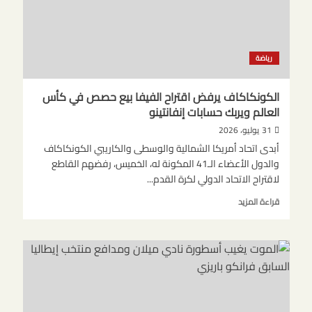
المغرب
في
الدقائق
الأخيرة
رياضة
بهدف
دون
رد
الكونكاكاف يرفض اقتراح الفيفا بيع حصص في كأس
العالم ويربك حسابات إنفانتينو
31 يوليو، 2026
أبدى اتحاد أمريكا الشمالية والوسطى والكاريبي الكونكاكاف
والدول الأعضاء الـ41 المكونة له، الخميس، رفضهم القاطع
لاقتراح الاتحاد الدولي لكرة القدم...
اقرأ
قراءة المزيد
المزيد
عن
الكونكاكاف
يرفض
اقتراح
الفيفا
بيع
حصص