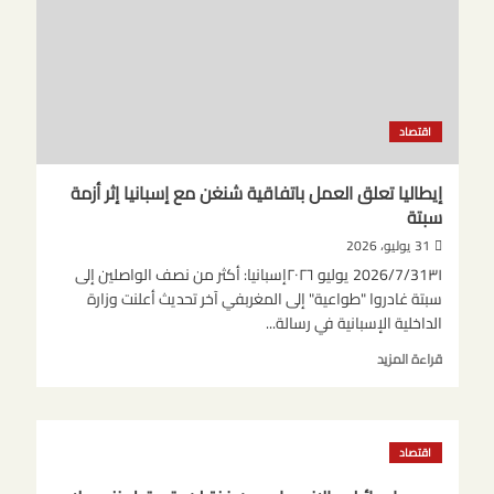
اقتصاد
إيطاليا تعلق العمل باتفاقية شنغن مع إسبانيا إثر أزمة
سبتة
31 يوليو، 2026
2026/7/31٣١ يوليو ٢٠٢٦إسبانيا: أكثر من نصف الواصلين إلى
سبتة غادروا "طواعية" إلى المغربفي آخر تحديث أعلنت وزارة
الداخلية الإسبانية في رسالة...
اقرأ
قراءة المزيد
المزيد
عن
إيطاليا
تعلق
اقتصاد
العمل
باتفاقية