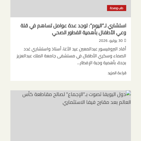
طب وصحة
استشاري لـ”اليوم”: توجد عدة عوامل تساهم في قلة
وعي الأطفال بأهمية الفطور الصحي
30 يوليو، 2026
أفاد البروفيسور عبدالمعين عيد الأغا، أستاذ واستشاري غدد
الصماء وسكري الأطفال في مستشفى جامعة الملك عبدالعزيز
بجدة، بأهمية وجبة الإفطار...
اقرأ
قراءة المزيد
المزيد
عن
استشاري
لـ”اليوم”:
توجد
عدة
عوامل
تساهم
في
قلة
وعي