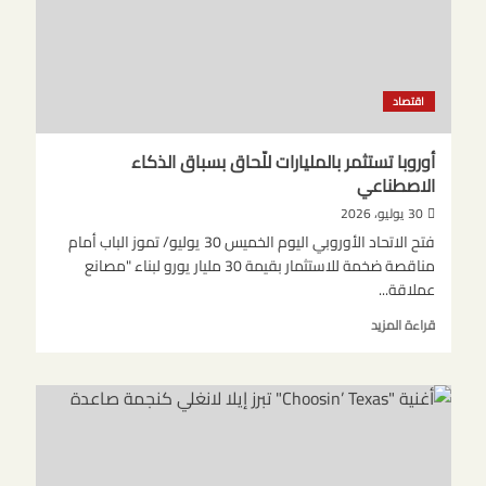
العالم
بعد
مقترح
فيفا
الاستثماري
اقتصاد
أوروبا تستثمر بالمليارات للّحاق بسباق الذكاء
الاصطناعي
30 يوليو، 2026
فتح الاتحاد الأوروبي اليوم الخميس 30 يوليو/ تموز الباب أمام
مناقصة ضخمة للاستثمار بقيمة 30 مليار يورو لبناء "مصانع
عملاقة...
اقرأ
قراءة المزيد
المزيد
عن
أوروبا
تستثمر
بالمليارات
للّحاق
بسباق