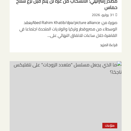
مصدر إسرائيلي: الانسحاب من غزة لن يتم قبل نزع سلاح
شنغن
حماس
مع
إسبانيا
31 يوليو، 2026
إثر
صورة من: Abed Rahim Khatib/dpa/picture allianceيعقد
أزمة
الوسطاء من مصروقطر وتركيا والولايات المتحدة اجتماعا في
سبتة
القاهرة خلال ساعات للاتفاق النهائي على...
اقرأ
قراءة المزيد
المزيد
عن
مصدر
إسرائيلي:
الانسحاب
من
غزة
لن
يتم
قبل
نزع
سلاح
حماس
منوّعات