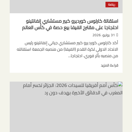
رياضة
استقالة كارلوس كورديرو كبير مستشاري إنفانتينو
احتجاجا على مقترح الفيفا بيع حصة في كأس العالم
31 يوليو، 2026
أكد كارلوس كورديرو كبير مستشاري جياني إنفانتينو ​رئيس
‌الاتحاد الدولي لكرة القدم (الفيفا) من ‌منصبه الجمعة استقالته
من منصبه بأثر فوري، احتجاجا...
اقرأ
قراءة المزيد
المزيد
عن
استقالة
كارلوس
كورديرو
كبير
مستشاري
إنفانتينو
احتجاجا
على
مقترح
الفيفا