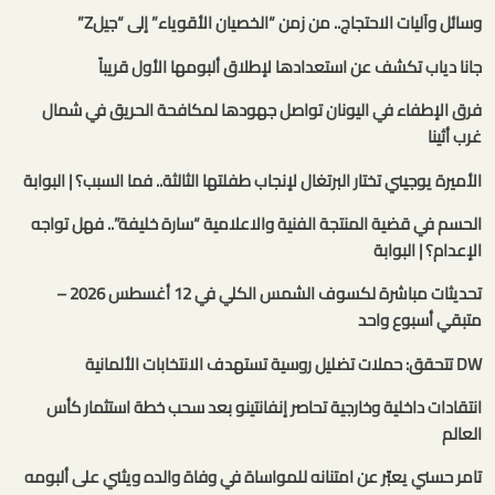
وسائل وآليات الاحتجاج.. من زمن “الخصيان الأقوياء” إلى “جيلZ”
جانا دياب تكشف عن استعدادها لإطلاق ألبومها الأول قريباً
فرق الإطفاء في اليونان تواصل جهودها لمكافحة الحريق في شمال
غرب أثينا
الأميرة يوجيني تختار البرتغال لإنجاب طفلتها الثالثة.. فما السبب؟ | البوابة
الحسم في قضية المنتجة الفنية والاعلامية “سارة خليفة”.. فهل تواجه
الإعدام؟ | البوابة
تحديثات مباشرة لكسوف الشمس الكلي في 12 أغسطس 2026 –
متبقي أسبوع واحد
DW تتحقق: حملات تضليل روسية تستهدف الانتخابات الألمانية
انتقادات داخلية وخارجية تحاصر إنفانتينو بعد سحب خطة استثمار كأس
العالم
تامر حسني يعبّر عن امتنانه للمواساة في وفاة والده ويثني على ألبومه