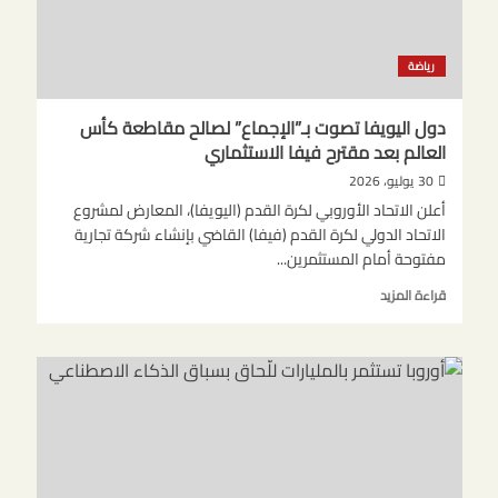
الأطفال
بأهمية
الفطور
رياضة
الصحي
دول اليويفا تصوت بـ”الإجماع” لصالح مقاطعة كأس
العالم بعد مقترح فيفا الاستثماري
30 يوليو، 2026
أعلن الاتحاد الأوروبي لكرة القدم (اليويفا)، المعارض لمشروع
الاتحاد الدولي لكرة القدم (فيفا) القاضي بإنشاء شركة تجارية
مفتوحة أمام المستثمرين...
اقرأ
قراءة المزيد
المزيد
عن
دول
اليويفا
تصوت
بـ”الإجماع”
لصالح
مقاطعة
كأس