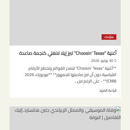
الذكاء
الاصطناعي
منوّعات
أغنية “Choosin’ Texas” تبرز إيلا لانغلي كنجمة صاعدة
30 يوليو، 2026
**أغنية "Choosin’ Texas" تتصدر القوائم وتحطم الأرقام
القياسية دون أن تبرز صاحبتها للجمهور** **نيويورك، 2026
(CNN)** - على الرغم من...
اقرأ
قراءة المزيد
المزيد
عن
أغنية
“Choosin’
Texas”
تبرز
إيلا