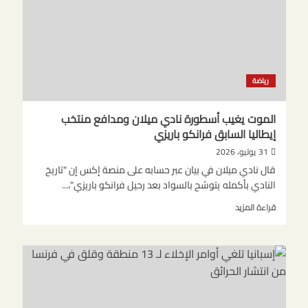
في
كأس
العالم
ويربك
حسابات
إنفانتينو
رياضة
الموت يغيب أسطورة نادي ميلان ومدافع منتخب
إيطاليا السابق فرانكو باريزي
31 يوليو، 2026
قال نادي ميلان في بيان عبر حسابه على منصة إكس إن "تاريخ
النادي بأكمله يتوشح بالسواد بعد رحيل فرانكو باريزي"،...
اقرأ
قراءة المزيد
المزيد
عن
الموت
يغيب
أسطورة
نادي
ميلان