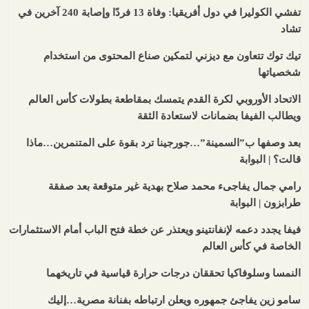
تفشي الكوليرا في دول أفريقيا: وفاة 13 فردًا وإصابة 240 آخرين في
تشاد
تيك توك تتعاون مع ديزني لتمكين صناع المحتوى من استخدام
شخصياتها
الاتحاد الأوروبي لكرة القدم يتمسك بمقاطعة بطولات كأس العالم
ويطالب الفيفا بضمانات لاستعادة الثقة
بعد وصفها ب”السمينة”…جورجينا ترد بقوة على المتنمرين…ماذا
قالت؟ | البوابة
رامي جمال يفاجىء محمد صلاح بهدية غير متوقعة بعد صفقة
طرابزون | البوابة
فيفا يجدد دعمه لإنفانتينو ويعتذر عن خطة فتح الباب أمام الاستثمارات
الخاصة في كأس العالم
النمسا وسلوفاكيا تحققان درجات حرارة قياسية في تاريخهما
سامو زين يفاجئ جمهوره ويعلن ارتباطه بفنانة مصرية…إليك