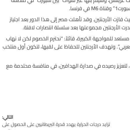
قيت غرينتش، وسيتم بثها عبر قنوات “بين سبورت” في منطقة
 فرنسا.
يًا، التقى الفريقان مرة واحدة في عام 1928، حيث فازت الأرجنتين. وقد تأهلت مصر إلى هذا الدور بعد اجتياز
صدرت الأرجنتين مجموعتها بعد سلسلة انتصارات لافتة.
عد للمواجهة الكبيرة، قائلاً: “نحترم الخصوم لكن لا نهاب
بي”. وتهدف الأرجنتين للحفاظ على لقبها، لتكون أول منتخب
 يسعى ميسي، هداف البطولة بـ20 هدفًا، لتعزيز رصيده في صدارة الهدافين، في منافسة محتدمة مع
التالي:
تزايد درجات الحرارة يهدد قدرة البريطانيين على الحصول على