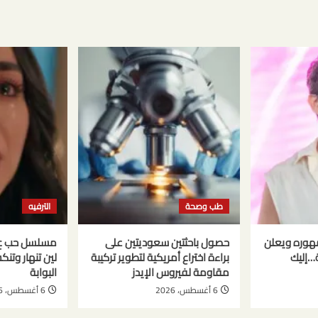
طب وصحة
الترفيه
هوره ويعلن
حصول باحثتين سعوديتين على
ة…إليك
براءة اختراع أمريكية لتطوير تركيبة
لين تنهار وتن
مقاومة لفيروس الإيدز
البوابة
6 أغسطس، 2026
6 أغسطس، 2026