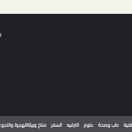
ا
قنية
طب وصحة
علوم
الترفيه
السفر
مناخ وبيئة
الهجرة واللجوء