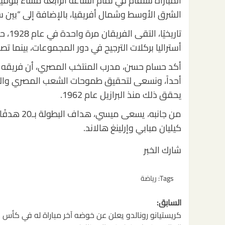
المباراة ستُقام في تمام الساعة الرابعة مساءً بتو
الشرق الأوسط وشمال أفريقيا، بالإضافة إلى “بين سبورت1” وقناة M6 في
تاريخ
أستراليا بركلات الترجيح في دور المجموعات، بينما ت
أكد حسام حسن، مدرب المنتخب المصري، أن فريقه مست
أحداً، ونسعى لتحقيق طموحات الشعب المصري والعر
يحقق ذلك منذ البرازيل عام 1962.
من جانبه،
كيليان مبابي وإرلينغ هالاند.
شارك الخبر
Tags:
رياضة
تصفّح
السابق:
المقالات
كريستيانو رونالدو يعلن عن خوضه آخر مباراة له في كأس