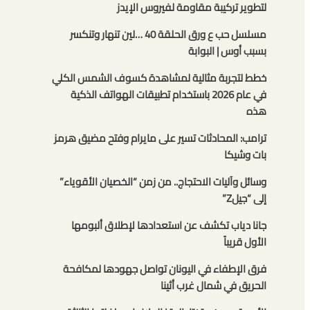
لتطوير تركيبة مقاومة لفيروس الإيدز
مسلسل حب ع ورق الحلقة 40 …لين تنهار وتنكسر
بسبب أوس | البوابة
خطط لتجربة مثالية لمشاهدة كسوف الشمس الكلي
في عام 2026 باستخدام تطبيقات الهواتف الذكية
هذه
ترامب: المحادثات تسير على مايرام وفتح مضيق هرمز
بات وشيكا
وسائل وآليات الاحتجاج.. من زمن “الخصيان الأقوياء”
إلى “جيلZ”
جانا دياب تكشف عن استعدادها لإطلاق ألبومها
الأول قريباً
فرق الإطفاء في اليونان تواصل جهودها لمكافحة
الحريق في شمال غرب أثينا