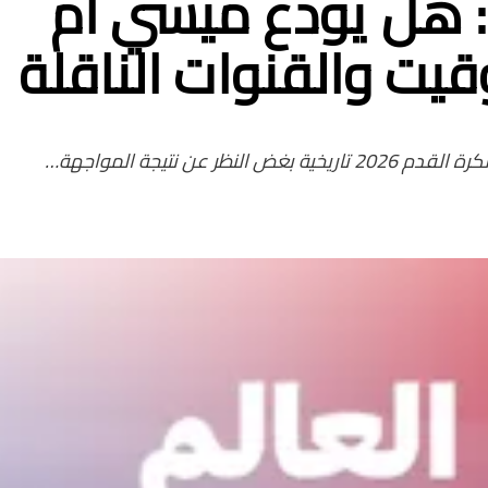
كأس العالم 2026: هل يودع ميسي أم
قيت والقنوات الناقلة
ن نتيجة المواجهة…