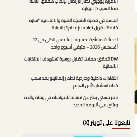
الأميرة يوجيني تختار البرتغال لإنجاب طفلتها الثالثة..
فما السبب؟ | البوابة
الحسم في قضية المنتجة الفنية والاعلامية “سارة
خليفة”.. فهل تواجه الإعدام؟ | البوابة
تحديثات مباشرة لكسوف الشمس الكلي في 12
أغسطس 2026 – متبقي أسبوع واحد
DW تتحقق: حملات تضليل روسية تستهدف الانتخابات
الألمانية
انتقادات داخلية وخارجية تحاصر إنفانتينو بعد سحب
خطة استثمار كأس العالم
تامر حسني يعبّر عن امتنانه للمواساة في وفاة والده
ويثني على ألبومه الجديد
تابعونا على تويتر (X)