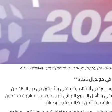
ونديال 2026**
يخوض منتخب مصر تحديًا كبيرًا على ملعب “ميرسيديس بنز” في أتلانتا، حيث يلتقي بالأرجنتين في دور الـ 16 من
ق إنجاز تاريخي بالتأهل إلى ربع النهائي لأول مرة، في مواجهة قد تكون
دولية، حيث أعلن اعتزاله عقب البطولة.