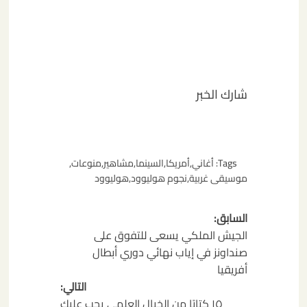
شارك الخبر
Tags:
أغاني
,
أمريكا
,
السينما
,
مشاهير
,
منوعات
,
موسيقى غربية
,
نجوم هوليوود
,
هوليوود
تصفّح
السابق:
المقالات
الجيش الملكي يسعى للتفوق على
صنداونز في إياب نهائي دوري أبطال
أفريقيا
التالي:
١٥ كتابًا من الخيال العلمي يجب عليك