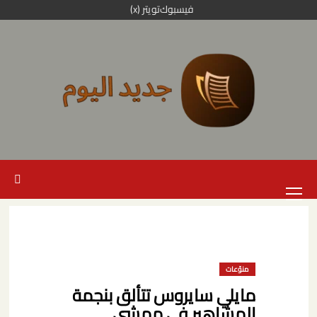
خطي
فيسبوك
تويتر (x)
لى
لمحتوى
القائمة
الرئيسية
منوّعات
مايلي سايروس تتألق بنجمة
المشاهير في ممشى