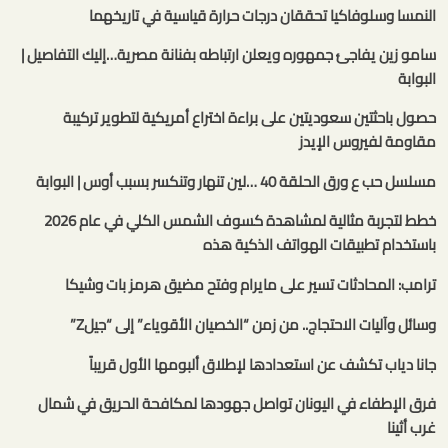
النمسا وسلوفاكيا تحققان درجات حرارة قياسية في تاريخهما
سامو زين يفاجئ جمهوره ويعلن ارتباطه بفنانة مصرية…إليك التفاصيل |
البوابة
حصول باحثتين سعوديتين على براءة اختراع أمريكية لتطوير تركيبة
مقاومة لفيروس الإيدز
مسلسل حب ع ورق الحلقة 40 …لين تنهار وتنكسر بسبب أوس | البوابة
خطط لتجربة مثالية لمشاهدة كسوف الشمس الكلي في عام 2026
باستخدام تطبيقات الهواتف الذكية هذه
ترامب: المحادثات تسير على مايرام وفتح مضيق هرمز بات وشيكا
وسائل وآليات الاحتجاج.. من زمن “الخصيان الأقوياء” إلى “جيلZ”
جانا دياب تكشف عن استعدادها لإطلاق ألبومها الأول قريباً
فرق الإطفاء في اليونان تواصل جهودها لمكافحة الحريق في شمال
غرب أثينا