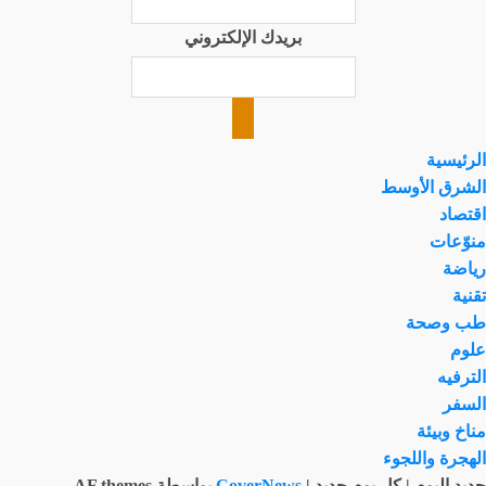
بريدك الإلكتروني
الرئيسية
الشرق الأوسط
اقتصاد
منوّعات
رياضة
تقنية
طب وصحة
علوم
الترفيه
السفر
مناخ وبيئة
الهجرة واللجوء
جديد اليوم | كل يوم جديد
|
CoverNews
بواسطة AF themes.