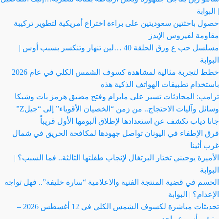
| البوابة
حصول باحثتين سعوديتين على براءة اختراع أمريكية لتطوير تركيبة
مقاومة لفيروس الإيدز
مسلسل حب ع ورق الحلقة 40 …لين تنهار وتنكسر بسبب أوس |
البوابة
خطط لتجربة مثالية لمشاهدة كسوف الشمس الكلي في عام 2026
باستخدام تطبيقات الهواتف الذكية هذه
ترامب: المحادثات تسير على مايرام وفتح مضيق هرمز بات وشيكا
وسائل وآليات الاحتجاج.. من زمن “الخصيان الأقوياء” إلى “جيلZ”
جانا دياب تكشف عن استعدادها لإطلاق ألبومها الأول قريباً
فرق الإطفاء في اليونان تواصل جهودها لمكافحة الحريق في شمال
غرب أثينا
الأميرة يوجيني تختار البرتغال لإنجاب طفلتها الثالثة.. فما السبب؟ |
البوابة
الحسم في قضية المنتجة الفنية والاعلامية “سارة خليفة”.. فهل تواجه
الإعدام؟ | البوابة
تحديثات مباشرة لكسوف الشمس الكلي في 12 أغسطس 2026 –
متبقي أسبوع واحد