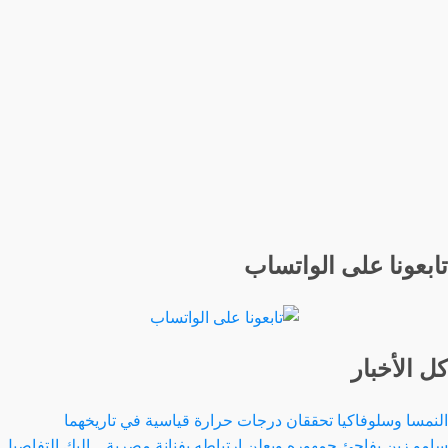
تابعونا على الواتساب
كل الأخبار
النمسا وسلوفاكيا تحققان درجات حرارة قياسية في تاريخهما
سامو زين يفاجئ جمهوره ويعلن ارتباطه بفنانة مصرية…إليك التفاصيل