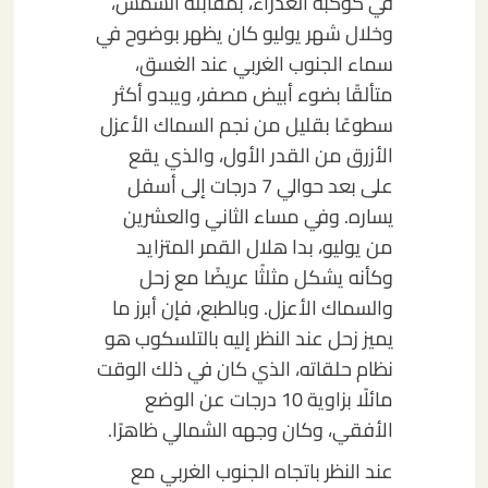
في كوكبة العذراء، بمقابلة الشمس،
وخلال شهر يوليو كان يظهر بوضوح في
سماء الجنوب الغربي عند الغسق،
متألقًا بضوء أبيض مصفر، ويبدو أكثر
سطوعًا بقليل من نجم السماك الأعزل
الأزرق من القدر الأول، والذي يقع
على بعد حوالي 7 درجات إلى أسفل
يساره. وفي مساء الثاني والعشرين
من يوليو، بدا هلال القمر المتزايد
وكأنه يشكل مثلثًا عريضًا مع زحل
والسماك الأعزل. وبالطبع، فإن أبرز ما
يميز زحل عند النظر إليه بالتلسكوب هو
نظام حلقاته، الذي كان في ذلك الوقت
مائلًا بزاوية 10 درجات عن الوضع
الأفقي، وكان وجهه الشمالي ظاهرًا.
عند النظر باتجاه الجنوب الغربي مع