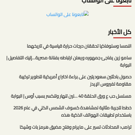
تابعونا على الواتساب
كل الأخبار
النمسا وسلوفاكيا تحققان درجات حرارة قياسية في تاريخهما
سامو زين يفاجئ جمهوره ويعلن ارتباطه بفنانة مصرية…إليك التفاصيل |
البوابة
حصول باحثتين سعوديتين على براءة اختراع أمريكية لتطوير تركيبة
مقاومة لفيروس الإيدز
مسلسل حب ع ورق الحلقة 40 …لين تنهار وتنكسر بسبب أوس | البوابة
خطط لتجربة مثالية لمشاهدة كسوف الشمس الكلي في عام 2026
باستخدام تطبيقات الهواتف الذكية هذه
ترامب: المحادثات تسير على مايرام وفتح مضيق هرمز بات وشيكا