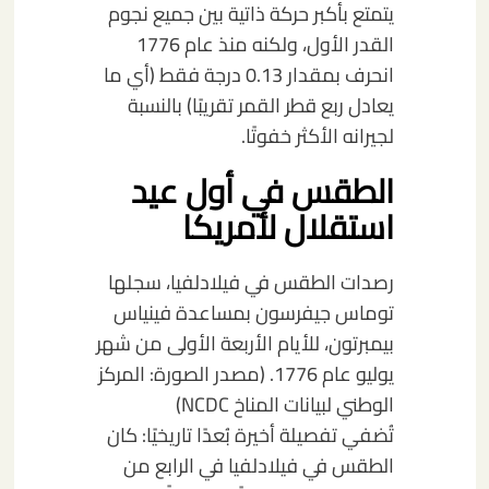
يتمتع بأكبر حركة ذاتية بين جميع نجوم
القدر الأول، ولكنه منذ عام 1776
انحرف بمقدار 0.13 درجة فقط (أي ما
يعادل ربع قطر القمر تقريبًا) بالنسبة
لجيرانه الأكثر خفوتًا.
الطقس في أول عيد
استقلال لأمريكا
رصدات الطقس في فيلادلفيا، سجلها
توماس جيفرسون بمساعدة فينياس
بيمبرتون، للأيام الأربعة الأولى من شهر
يوليو عام 1776.
(مصدر الصورة: المركز
الوطني لبيانات المناخ NCDC)
تُضفي تفصيلة أخيرة بُعدًا تاريخيًا: كان
الطقس في فيلادلفيا في الرابع من