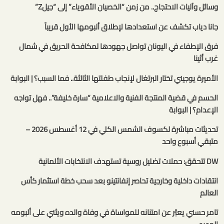
وسائل وآليات الاحتجاج.. من زمن “الخصيان الأقوياء” إلى “جيلZ”
جانا دياب تكشف عن استعدادها لإطلاق ألبومها الأول قريباً
فرق الإطفاء في اليونان تواصل جهودها لمكافحة الحريق في شمال
غرب أثينا
الأميرة يوجيني تختار البرتغال لإنجاب طفلتها الثالثة.. فما السبب؟ | البوابة
الحسم في قضية المنتجة الفنية والاعلامية “سارة خليفة”.. فهل تواجه
الإعدام؟ | البوابة
تحديثات مباشرة لكسوف الشمس الكلي في 12 أغسطس 2026 –
متبقي أسبوع واحد
DW تتحقق: حملات تضليل روسية تستهدف الانتخابات الألمانية
انتقادات داخلية وخارجية تحاصر إنفانتينو بعد سحب خطة استثمار كأس
العالم
تامر حسني يعبّر عن امتنانه للمواساة في وفاة والده ويثني على ألبومه