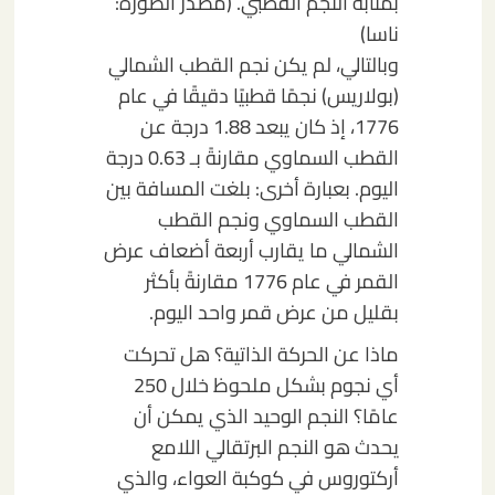
بمثابة النجم القطبي.
(مصدر الصورة:
ناسا)
وبالتالي، لم يكن نجم القطب الشمالي
(بولاريس) نجمًا قطبيًا دقيقًا في عام
1776، إذ كان يبعد 1.88 درجة عن
القطب السماوي مقارنةً بـ 0.63 درجة
اليوم. بعبارة أخرى: بلغت المسافة بين
القطب السماوي ونجم القطب
الشمالي ما يقارب أربعة أضعاف عرض
القمر في عام 1776 مقارنةً بأكثر
بقليل من عرض قمر واحد اليوم.
ماذا عن الحركة الذاتية؟ هل تحركت
أي نجوم بشكل ملحوظ خلال 250
عامًا؟ النجم الوحيد الذي يمكن أن
يحدث هو النجم البرتقالي اللامع
أركتوروس في كوكبة العواء، والذي