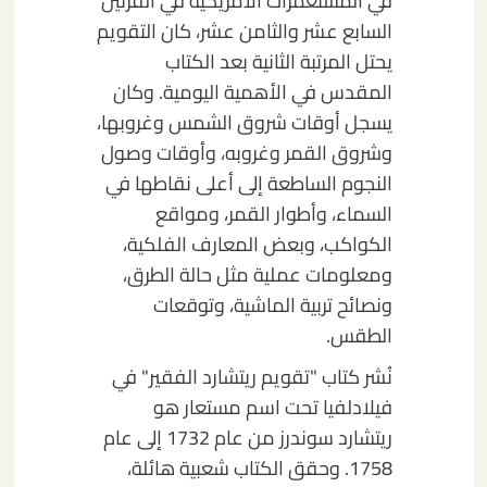
في المستعمرات الأمريكية في القرنين
السابع عشر والثامن عشر، كان التقويم
يحتل المرتبة الثانية بعد الكتاب
المقدس في الأهمية اليومية. وكان
يسجل أوقات شروق الشمس وغروبها،
وشروق القمر وغروبه، وأوقات وصول
النجوم الساطعة إلى أعلى نقاطها في
السماء، وأطوار القمر، ومواقع
الكواكب، وبعض المعارف الفلكية،
ومعلومات عملية مثل حالة الطرق،
ونصائح تربية الماشية، وتوقعات
الطقس.
نُشر كتاب "تقويم ريتشارد الفقير" في
فيلادلفيا تحت اسم مستعار هو
ريتشارد سوندرز من عام 1732 إلى عام
1758. وحقق الكتاب شعبية هائلة،