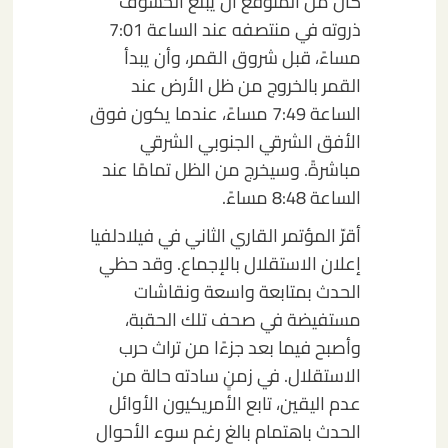
كان من المتوقع أن يبلغ الخسوف
ذروته في منتصفه عند الساعة 7:01
مساءً، قبل شروق القمر، وأن يبدأ
القمر بالخروج من ظل الأرض عند
الساعة 7:49 مساءً، عندما يكون فوق
الأفق الشرقي الجنوبي الشرقي
مباشرةً. وسيخرج من الظل تمامًا عند
الساعة 8:48 مساءً.
أقرّ المؤتمر القاري الثاني في فيلادلفيا
إعلان الاستقلال بالإجماع. وقد حظي
الحدث بمتابعة واسعة ونقاشات
مستفيضة في صحف تلك الحقبة،
وأصبح فيما بعد جزءًا من تراث حرب
الاستقلال. في زمنٍ سادته حالة من
عدم اليقين، تابع الأمريكيون الأوائل
الحدث باهتمام بالغ رغم سوء الأحوال