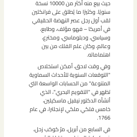
حيث بيع منه أكثر من 10000 نسخة
سنويًا. وكثيرًا ما يُطلق على فرانكلين
لقب أول رجل عصر النهضة الحقيقي
في أمريكا – فهو مؤلف، وطابع،
وسياسي، ودبلوماسي، ومخترع،
وعالم، وكان علم الفلك من بين
اهتماماته.
وفي وقت لاحق، أمكن استخلاص
"التوقعات السنوية للأحداث السماوية
المتنوعة" من الحسابات الواسعة التي
تظهر في "التقويم البحري"، الذي
أنشأه الدكتور نيفيل ماسكيلين،
خامس فلكي ملكي لإنجلترا، في عام
1766.
في السابع من أبريل، مرّ كوكب زحل،