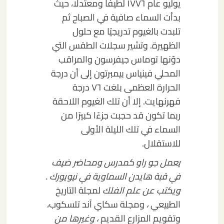
يوليو عام ١٧٧٦ لطيفًا ومعتدلًا، حيث
بدأت السماء صافية في الصباح ثم
تلبدت بالغيوم تدريجيًا مع حلول
الظهيرة. وتشير سجلات الطقس التي
دوّنها توماس جيفرسون والمراقب
المحلي فينياس بيمبرتون إلى أن درجة
الحرارة العظمى بلغت ٧٦ درجة
فهرنهايت. إلا أن تلك الغيوم اللاحقة
ربما تكون قد حجبت جزءًا كبيرًا من
السماء في تلك الليلة الأولى
للاستقلال.
يعمل جو راو كمدرس ومحاضر ضيف
في قبة هايدن السماوية في نيويورك
.
ويكتب عن علم الفلك
لمجلة التاريخ
الطبيعي
،
ومجلة سكاي آند تلسكوب،
وتقويم المزارع القديم
، وغيرها من