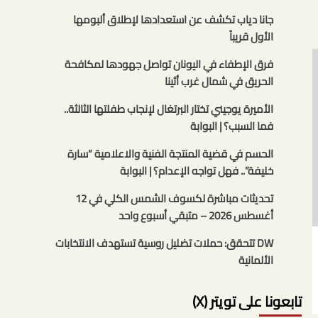
جانا دياب تكشف عن استعدادها لإطلاق ألبومها
الأول قريباً
فرق الإطفاء في اليونان تواصل جهودها لمكافحة
الحريق في شمال غرب أثينا
الأميرة يوجيني تختار البرتغال لإنجاب طفلتها الثالثة..
فما السبب؟ | البوابة
الحسم في قضية المنتجة الفنية والاعلامية “سارة
خليفة”.. فهل تواجه الإعدام؟ | البوابة
تحديثات مباشرة لكسوف الشمس الكلي في 12
أغسطس 2026 – متبقي أسبوع واحد
DW تتحقق: حملات تضليل روسية تستهدف الانتخابات
الألمانية
تابعونا على تويتر (X)