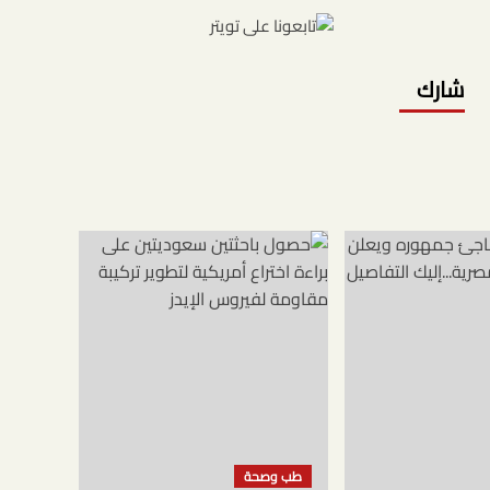
شارك
طب وصحة