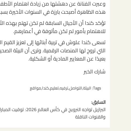
وعبرت الفنانة عن دهشتها من زيادة اهتمام الأطفال
هذه الظاهرة أصبحت بارزة في السنوات الأخيرة بسبب
تؤكد كندا أن الأجيال السابقة لم تكن تهتم بهذه ال
للاهتمام بأمور لم تكن مألوفة في أعمارهم.
تسعى كندا علوش في تربية أبنائها إلى تعزيز القيم الإ
التي تروج لها المنصات الرقمية. وترى أن البيئة الص
بعيدًا عن المعايير المادية أو الشكلية.
شارك الخبر
Tags:
البيئة
,
التواصل
,
ترفيه
,
تعليم
,
كندا
,
مواقع
تصفّح
السابق:
المقالات
البرازيل تواجه النرويج في كأس العالم 2026: توقيت الم
والقنوات الناقلة