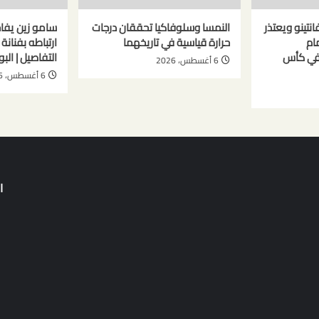
نتينو ويعتذر
النمسا وسلوفاكيا تحققان درجات
سامو زين يفا
ام
حرارة قياسية في تاريخهما
ارتباطه بفنان
 في كأس
التفاصيل | البو
6 أغسطس، 2026
6 أغسطس، 2026
ا