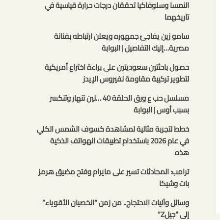
النمسا وسلوفاكيا تحققان درجات حرارة قياسية في
تاريخهما
سامو زين يفاجئ جمهوره ويعلن ارتباطه بفنانة
مصرية…إليك التفاصيل | البوابة
حصول باحثتين سعوديتين على براءة اختراع أمريكية
لتطوير تركيبة مقاومة لفيروس الإيدز
مسلسل حب ع ورق الحلقة 40 …لين تنهار وتنكسر
بسبب أوس | البوابة
خطط لتجربة مثالية لمشاهدة كسوف الشمس الكلي
في عام 2026 باستخدام تطبيقات الهواتف الذكية
هذه
ترامب: المحادثات تسير على مايرام وفتح مضيق هرمز
بات وشيكا
وسائل وآليات الاحتجاج.. من زمن “الخصيان الأقوياء”
إلى “جيلZ”