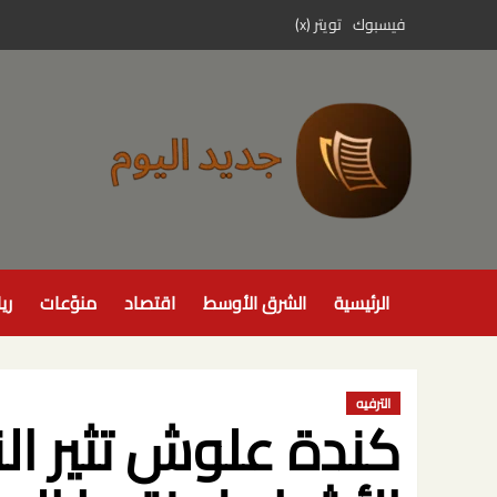
خطي
فيسبوك
تويتر (x)
لى
لمحتوى
الرئيسية
الشرق الأوسط
اقتصاد
منوّعات
ري
الترفيه
كندة علوش تثير ا