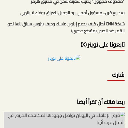
“مقذوف مجهول” يصيب سفينة شحن في مضيق هرمز
بعد ربع قرن.. مسؤول أممي يرد الجميل للعراق بوفاء لا ينتهي
شبكة CNN تُحلل كيف يدعم إيلون ماسك وجيف بيزوس سباق ناسا نحو
القمر ضد الصين (مقطع حصري)
تابعونا على تويتر (X)
شارك
ربما فاتك أن تقرأ أيضاً