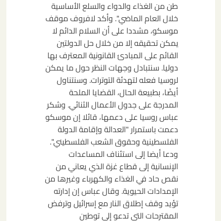
طن من الغذاء والدواء والسلع الأساسية
خلال العام الماضي". وأكد لافروف موقف
موسكو، مشددا على أن السلام الدائم لا
يمكن تحقيقه إلا من خلال حل الدولتين
القائم على المبادئ القانونية المعترف بها
دوليا. سنتبادل وجهات النظر حول ما يمكن
لروسيا فعله لتهدئة التوترات. وسنتناول
أيضًا، بطبيعة الحال، القضايا الملحة
المدرجة على جدول الأعمال الثنائي. وشكر
عباس روسيا على دعمها، قائلا إن موسكو
دعمت باستمرار "العدالة وإقامة الدولة
الفلسطينية وحقوق الشعب الفلسطيني".
ودعا أيضا إلى استئناف المساعدات
الإنسانية إلى قطاع غزة الذي يعاني من
نقص حاد في الغذاء والكهرباء وغيرها من
الإمدادات الحيوية. وقال عباس إن إدارته
تؤيد وقف إطلاق النار مع إسرائيل وترفض
المقترحات التي تدعو إلى توطين