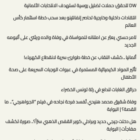
DW تتحقق: حملات تضليل روسية تستهدف الانتخابات الألمانية
انتقادات داخلية وخارجية تحاصر إنفانتينو بعد سحب خطة استثمار كأس
العالم
تامر حسني يعبّر عن امتنانه للمواساة في وفاة والده ويثني على ألبومه
الجديد
ألمانيا ـ كشف النقاب عن خطة طوارئ سرية لانقطاع الكهرباء!
تأثير المواد الكيميائية المستمرة في عبوات الوجبات السريعة على صحة
الأطفال
حرائق الغابات تندلع في رئة تونس الخضراء
وفاة شقيق محمد هنيدي تُفسد فرحة نجاحه في فيلم “الجواهرجي”.. ما
القصة؟ | البوابة
هل دخلت جيجي حديد وبرادلي كوبر القفص الذهبي سرّاً؟.. صورة تكشف
مفاجآت | البوابة