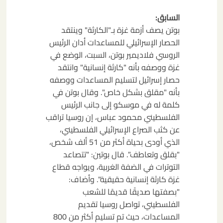
تصفّح
السابق:
المقالات
بوتن يصف أزمة غزة بـ"الكارثة" وينتقد
الحصار الإسرائيلي للمساعدات أدان الرئيس
الروسي فلاديمير بوتن، السبت، الوضع في
غزة ووصفه بأنه "كارثة إنسانية" وانتقد
حصار إسرائيل لتسليم المساعدات ووصفه
بأنه "مقلق بشكل خاص". وقال بوتن في
كلمة له في موسكو إلى جانب الرئيس
الفلسطيني محمود عباس، إن روسيا تراقب
عن كثب الصراع الإسرائيلي الفلسطيني،
الذي أودى بحياة أكثر من 51 ألف شخص،
"بقلق وتعاطف". قال بوتين: "تتصاعد
التوترات في الضفة الغربية، ويواجه قطاع
غزة كارثة إنسانية حقيقية". وأضاف:
"بصفتها صديقًا قديمًا للشعب
الفلسطيني، تواصل روسيا تقديم
المساعدات، حيث تم تسليم أكثر من 800