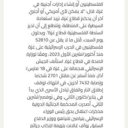
الفلسطينيين أو إنشاء إدارات أجنبية في
غزة. قال: "لا يمكن لأي أمريكي أو أجنبي
آخر أن يحكم قطاع غزة. نريد استعادة
السيطرة على المنطقة. ونتطلع إلى أن تدير
السلطة الفلسطينية قطاع غزة". وبحلول
يوم السبت، قُتل ما لا يقل عن 52810
فلسطينيين في الحرب الإسرائيلية على غزة
منذ أكتوبر/تشرين الأول 2023، وفقًا لوزارة
الصحة في قطاع غزة. استأنف الجيش
الإسرائيلي هجماته على غزة في 18 مارس/
آذار، مما أسفر عن مقتل 2701 شخصا
وإصابة 7432 آخرين، في انتهاك لوقف
إطلاق النار واتفاق تبادل الأسرى الذي بدأ
في يناير/كانون الثاني. وفي نوفمبر/تشرين
الثاني، أصدرت المحكمة الجنائية الدولية
مذكرات اعتقال بحق رئيس الوزراء
الإسرائيلي بنيامين نتنياهو ووزير الدفاع
السابق يوآف غالانت بتهمة ارتكاب جرائم