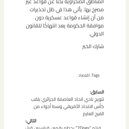
المناطق الصحراوية بحثًا عن قواعد غير
مصرح بها. يأتي هذا في ظل تحذيرات
من أن إنشاء قواعد عسكرية دون
موافقة الحكومة يعد انتهاكًا للقانون
الدولي.
شارك الخبر
Tags:
اقتصاد
تصفّح
السابق:
المقالات
تتويج نادي اتحاد العاصمة الجزائري بلقب
كأس الاتحاد الأفريقي وسط أجواء من
الفرح العارم
التالي:
فيلم “7Dogs” يحطم رقمين قياسيين قبل