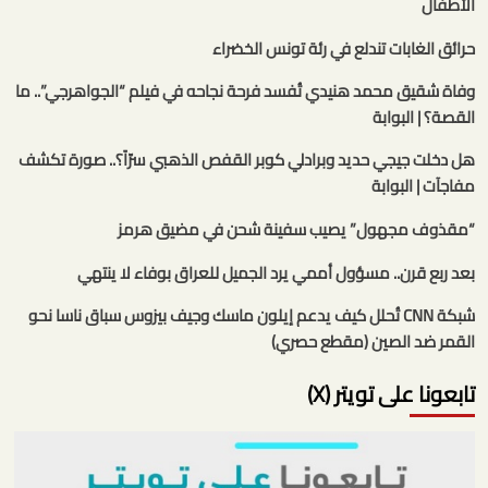
الأطفال
حرائق الغابات تندلع في رئة تونس الخضراء
وفاة شقيق محمد هنيدي تُفسد فرحة نجاحه في فيلم “الجواهرجي”.. ما
القصة؟ | البوابة
هل دخلت جيجي حديد وبرادلي كوبر القفص الذهبي سرّاً؟.. صورة تكشف
مفاجآت | البوابة
“مقذوف مجهول” يصيب سفينة شحن في مضيق هرمز
بعد ربع قرن.. مسؤول أممي يرد الجميل للعراق بوفاء لا ينتهي
شبكة CNN تُحلل كيف يدعم إيلون ماسك وجيف بيزوس سباق ناسا نحو
القمر ضد الصين (مقطع حصري)
تابعونا على تويتر (X)