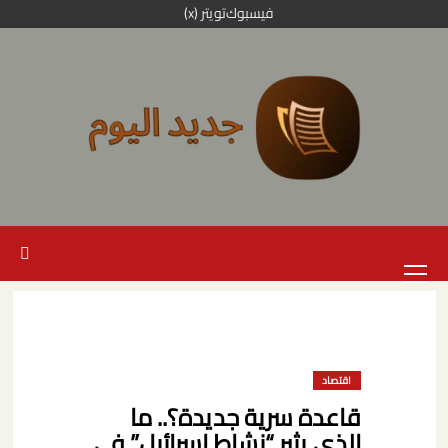
خطي
فيسبوك
تويتر (x)
لى
لمحتوى
القائمة
الرئيسية
اقتصاد
قاعدة سرية جديدة؟.. ما
الذي يثير “نشاط إسرائيل” في