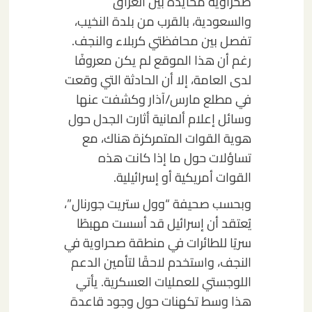
صحراوية محايدة بين العراق
والسعودية، بالقرب من بلدة النخيب،
تفصل بين محافظتي كربلاء والنجف.
رغم أن هذا الموقع لم يكن معروفًا
لدى العامة، إلا أن الحادثة التي وقعت
في مطلع مارس/آذار وكشفت عنها
وسائل إعلام ألمانية أثارت الجدل حول
هوية القوات المتمركزة هناك، مع
تساؤلات حول ما إذا كانت هذه
القوات أمريكية أو إسرائيلية.
وبحسب صحيفة “وول ستريت جورنال”،
يُعتقد أن إسرائيل قد أسست مهبطًا
سريًا للطائرات في منطقة صحراوية في
النجف، واستخدم لاحقًا لتأمين الدعم
اللوجستي للعمليات العسكرية. يأتي
هذا وسط تكهنات حول وجود قاعدة