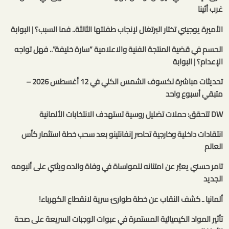
غرب أثينا
الأميرة يوجيني تختار البرتغال لإنجاب طفلتها الثالثة.. فما السبب؟ | البوابة
الحسم في قضية المنتجة الفنية والاعلامية “سارة خليفة”.. فهل تواجه
الإعدام؟ | البوابة
تحديثات مباشرة لكسوف الشمس الكلي في 12 أغسطس 2026 –
متبقي أسبوع واحد
DW تتحقق: حملات تضليل روسية تستهدف الانتخابات الألمانية
انتقادات داخلية وخارجية تحاصر إنفانتينو بعد سحب خطة استثمار كأس
العالم
تامر حسني يعبّر عن امتنانه للمواساة في وفاة والده ويثني على ألبومه
الجديد
ألمانيا ـ كشف النقاب عن خطة طوارئ سرية لانقطاع الكهرباء!
تأثير المواد الكيميائية المستمرة في عبوات الوجبات السريعة على صحة