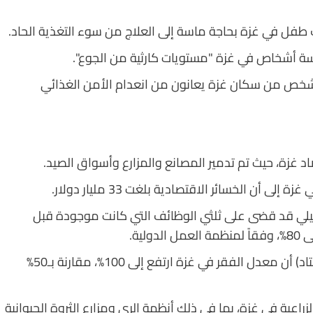
 أشخاص في غزة "مستويات كارثية من الجوع".
ن شخص من سكان غزة يعانون من انعدام الأمن الغذائي
صاد غزة، حيث تم تدمير المصانع والمزارع وأسواق الصيد.
أن الخسائر الاقتصادية بلغت 33 مليار دولار.
رائيلي قد قضى على ثلثي الوظائف التي كانت موجودة قبل
وأفاد مؤتمر الأمم المتحدة للتجارة والتنمية (الأونكتاد) أن معدل الفقر في غزة ارتفع إلى 100%، مقارنة بـ50%
ً إلى أن 80-96% من الأصول الزراعية في غزة، بما في ذلك أنظمة الري ومزارع الثروة الحيوانية