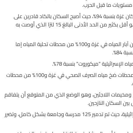
وقد أدى هذا إلى انخفاض كمية المياه المتاحة لسكان غزة بنسبة 94%، حيث أصبح السكان بالكاد قادرين على
الوصول إلى 4.74 لتر للشخص الواحد في اليوم – وهو أقل بكثير من الحد الأدنى البالغ 15 لترًا الذي أوصت به
وقالت منظمة أوكسفام لمكافحة الفقر إن 88% من آبار المياه في غزة و100% من محطات تحلية المياه إما
 84%.
الإسرائيلية "ميكوروت" بنسبة 78%.
وبحسب منظمة أوكسفام، دمرت إسرائيل 70% من محطات ضخ مياه الصرف الصحي في غزة و100% من محطات
ومخيمات اللاجئين، وهو الوضع الذي من المتوقع أن يتفاقم
ين السكان النازحين.
ولم يسلم قطاع التعليم في غزة من الهجمات الإسرائيلية، حيث تم تدمير 125 مدرسة وجامعة بشكل كامل، وتضرر