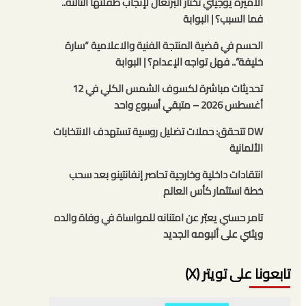
الأميرة يوجيني تختار البرتغال لإنجاب طفلتها الثالثة..
فما السبب؟ | البوابة
الحسم في قضية المنتجة الفنية والاعلامية “سارة
خليفة”.. فهل تواجه الإعدام؟ | البوابة
تحديثات مباشرة لكسوف الشمس الكلي في 12
أغسطس 2026 – متبقي أسبوع واحد
DW تتحقق: حملات تضليل روسية تستهدف الانتخابات
الألمانية
انتقادات داخلية وخارجية تحاصر إنفانتينو بعد سحب
خطة استثمار كأس العالم
تامر حسني يعبّر عن امتنانه للمواساة في وفاة والده
ويثني على ألبومه الجديد
تابعونا على تويتر (X)