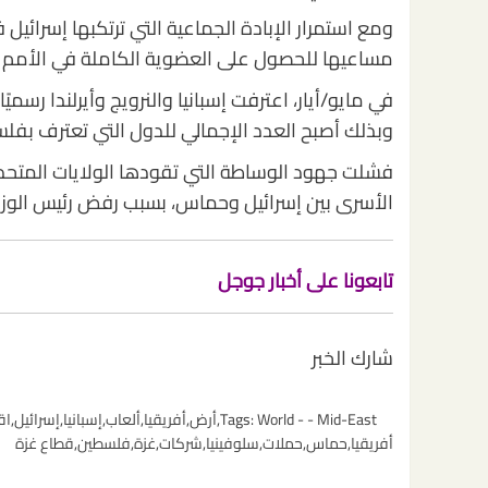
ومع استمرار الإبادة الجماعية التي ترتكبها إسرائيل 
مساعيها للحصول على العضوية الكاملة في الأمم ا
في مايو/أيار، اعترفت إسبانيا والنرويج وأيرلندا رسميً
وبذلك أصبح العدد الإجمالي للدول التي تعترف بفلسطين 149 دولة من أصل 193 دولة عضو في الأم
فشلت جهود الوساطة التي تقودها الولايات المتحدة
الأسرى بين إسرائيل وحماس، بسبب رفض رئيس الوزراء
تابعونا على أخبار جوجل
شارك الخبر
World - - Mid-East
Tags:
,
أرض
,
أفريقيا
,
ألعاب
,
إسبانيا
,
إسرائيل
,
اق
أفريقيا
,
حماس
,
حملات
,
سلوفينيا
,
شركات
,
غزة
,
فلسطين
,
قطاع غزة