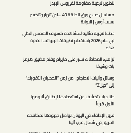
لتطوير تركيبة مقاومة لفيروس الإيدز
مسلسل حب ع ورق الحلقة 40 …لين تنهار وتنكسر
بسبب أوس | البوابة
خطط لتجربة مثالية لمشاهدة كسوف الشمس الكلي
في عام 2026 باستخدام تطبيقات الهواتف الذكية
هذه
ترامب: المحادثات تسير على مايرام وفتح مضيق هرمز
بات وشيكا
وسائل وآليات الاحتجاج.. من زمن “الخصيان الأقوياء”
إلى “جيلZ”
جانا دياب تكشف عن استعدادها لإطلاق ألبومها
الأول قريباً
فرق الإطفاء في اليونان تواصل جهودها لمكافحة
الحريق في شمال غرب أثينا