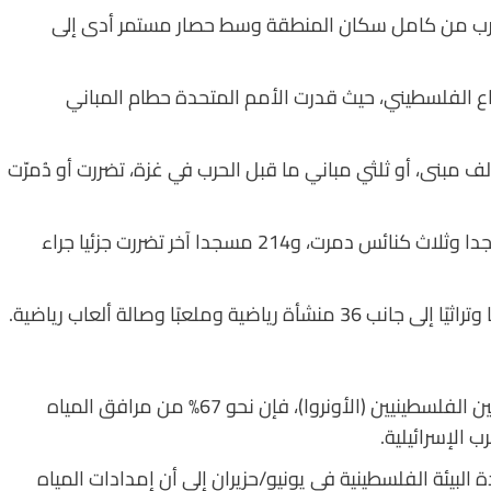
ما يقرب من كامل سكان المنطقة وسط حصار مستمر أدى إلى
ع الفلسطيني، حيث قدرت الأمم المتحدة حطام المباني
ير تقديرات الأمم المتحدة إلى أن أكثر من 163 ألف مبنى، أو ثلثي مباني ما قبل الحرب في غزة، تضررت أو دُمرّت
وقالت دائرة الإعلام الحكومي في غزة إن 611 مسجدا وثلاث كنائس دمرت، و214 مسجدا آخر تضررت جزئيا جراء
وبحسب وكالة الأمم المتحدة لإغاثة وتشغيل اللاجئين الفلسطينيين (الأونروا)، فإن نحو 67% من مرافق المياه
الإسرائيلية.
البيئة الفلسطينية في يونيو/حزيران إلى أن إمدادات المياه