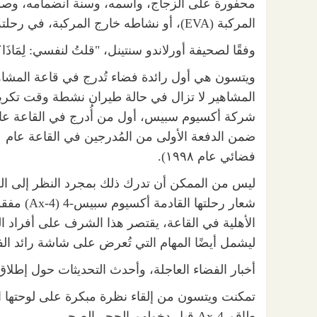
محفورة على الزجاج، واسمه، وسنة انضمامه، وصور
المركبة (EVA)، أو نشاطه خارج المركبة، في رحلته الثانية من رحلتيه الفضائيتين عام ١٩٩٥.
وفقًا لصحيفة أورلاندو سنتينل، "قلتُ لنفسي: لِمَاذَا؟
ويتسون هي أول رائدة فضاء تُدرج في قاعة المشاهير
المشاهير لا تزال في حالة طيران نشطة وقت تكريمها
فضائي عام ١٩٩٨).
ليس من الممكن أن تدرك ذلك بمجرد النظر إلى الل
الأهلية في القاعة، يقتصر هذا الشرف على أفراد الط
ليشمل أيضًا المهام التي تُعرض على شاشة رائد الف
أخبار الفضاء العاجلة، وأحدث التحديثات حول إطلاق
تمكنت ويتسون من إلقاء نظرة مبكرة على لوحتها الت
طاقم Ax-4 قبل دخولهم الحجر الصحي.