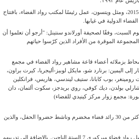
وقد قام كينت رومينجر، الذي دخل القاعة في عام 2015، ومثل ويتسون، عمل رئيسًا لمكتب رواد الفضاء، بافتتاح
فضاء الدولية في غيابها.
لسبت، وفقًا لصحيفة أورلاندو سنتينل: "أرجو أن تعلموا أن
مجموعة الموقرة من الأفراد الذين كرّسوا حياتهم
لعام ٢٠٢٥ (في الوسط)، محاط بزملائه أعضاء قاعة مشاهير رواد الفضاء في مجمع
ي للفضاء، ٣١ مايو ٢٠٢٥. من اليسار إلى اليمين: برنارد شو، مايكل لوبيز-أليجريا، كيرت براون،
ت رومينغر، بوب كابانا، ستيف ليندسي، هاريس، فرانكلين
تشارلي بولدن، ديك كوفي، روي بريدجز، سكوت ألتمان، دان
رة: مجمع زوار مركز كينيدي للفضاء)
وكان براون (فئة 2013) وروس ورومينجر من بين أكثر من 30 رائد فضاء مخضرم وناشط حضروا الحفل، والذين
تم اقتراح إنشاء القاعة قبل أكثر من 30 عامًا من قِبل رواد فضاء ميركوري 7 الستة الناجين. بالإضافة إلى تدريبهم