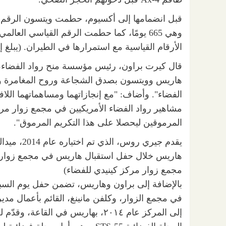
قبل انضمامها إلى أكسيوم، حطمت ويتسون الرقم ا
وهي 665 يومًا، كما حطمت الرقم القياسي الع
الأرقام القياسية مع استمرارها في الطيران. (يبلغ إجمالي 
قال كيرت براون، رئيس مؤسسة منح رواد الفضاء، الت
هاريس وويتسون بصدق الشجاعة وروح المغامرة وا
الفضاء". وأضاف: "مع إنجازاتهما ومساهماتهما اللا
مشاهير رواد الفضاء الأمريكيين في مجمع زوار مرك
المرموقين ليحصلا على هذا التكريم المرموق".
هاريس خلال حفل استقبال هاريس في مجمع زوار مركز كيني
مجمع زوار مركز كينيدي للفضاء)
بالإضافة إلى براون وهاريس، تضمن حفل يوم السبت أ
في مجمع الزوار، وكلفن مانينغ، القائم بأعمال م
إلى المركز عام ٢٠١٤، بهاريس في ال