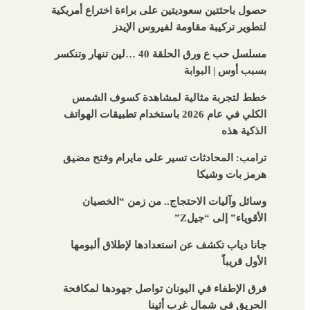
حصول باحثتين سعوديتين على براءة اختراع أمريكية
لتطوير تركيبة مقاومة لفيروس الإيدز
مسلسل حب ع ورق الحلقة 40 …لين تنهار وتنكسر
بسبب أوس | البوابة
خطط لتجربة مثالية لمشاهدة كسوف الشمس
الكلي في عام 2026 باستخدام تطبيقات الهواتف
الذكية هذه
ترامب: المحادثات تسير على مايرام وفتح مضيق
هرمز بات وشيكا
وسائل وآليات الاحتجاج.. من زمن “الخصيان
الأقوياء” إلى “جيلZ”
جانا دياب تكشف عن استعدادها لإطلاق ألبومها
الأول قريباً
فرق الإطفاء في اليونان تواصل جهودها لمكافحة
الحريق في شمال غرب أثينا