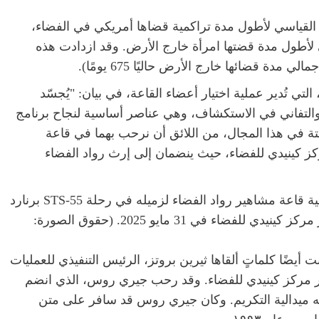
لقياسي لأطول مدة تراكمية قضاها أمريكي في الفضاء،
المي لأطول مدة قضتها امرأة خارج الأرض. وقد ازدادت هذه
مدة قضائها خارج الأرض حاليًا 675 يومًا).
ي تُدير عملية اختيار أعضاء القاعة، في بيان: "يُجسّد
لتفاني في الاستكشاف، وهي عناصر أساسية لنجاح برنامج
فتة في هذا المجال، من اللائق أن نرحب بهما في قاعة
ز كينيدي للفضاء، حيث ينضمان إلى إرث رواد الفضاء
يقدم جيري روس، الذي تم اختياره عام 2014، ميدالية قاعة مشاهير رواد الفضاء لزميله في رحلة STS-55 برنارد
دي للفضاء في 31 مايو 2025.
(حقوق الصورة:
يضًا كلماتٍ ألقاها ثيرين بروتز، الرئيس التنفيذي للعمليات
دير مركز كينيدي للفضاء. وقد رحب جيري روس، الذي انضم
قاعة، وقدّم له ميدالية التكريم. وكان جيري روس قد سافر على متن