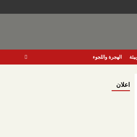
يئة
الهجرة واللجوء
اعلان