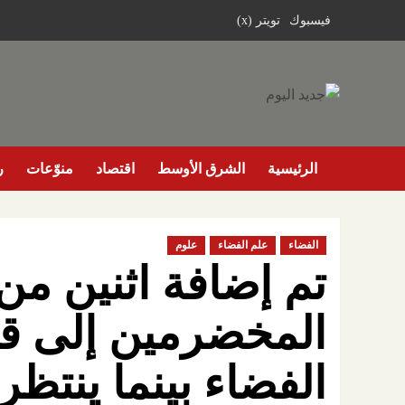
خطي
فيسبوك
تويتر (x)
لى
لمحتوى
الرئيسية
الشرق الأوسط
اقتصاد
منوّعات
ر
الفضاء
علم الفضاء
علوم
تم إضافة اثنين من 
المخضرمين إلى قا
الفضاء بينما ينتظر