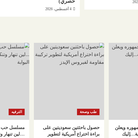
حصري)
4 أغسطس، 2026
طب وصحة
الترفيه
هوره ويعلن
حصول باحثتين سعوديتين على
ية…إليك
براءة اختراع أمريكية لتطوير
…لين تنهار و