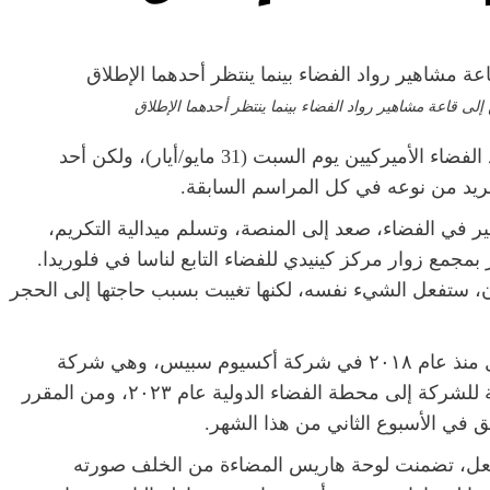
لى قاعة مشاهير رواد الفضاء بينما ينتظر أحدهما الإطلاق
أقيمت مراسم التكريم السنوية لقاعة مشاهير رواد الفضاء الأميركيين يوم السبت (31 مايو/أيار)، ولكن أحد
ريد من نوعه في كل المراسم السابقة.
ر في الفضاء، صعد إلى المنصة، وتسلم ميدالية التكريم،
جمع زوار مركز كينيدي للفضاء التابع لناسا في فلوريدا.
كريم لعام ٢٠٢٥، بيغي ويتسون، ستفعل الشيء نفسه، لكنها تغيبت بسبب حاجتها إلى الحجر
مثل هاريس، تقاعدت ويتسون من ناسا، لكنها تعمل منذ عام ٢٠١٨ في شركة أكسيوم سبيس، وهي شركة
خدمات فضائية مقرها هيوستن. قادت المهمة الثانية للشركة إلى محطة الفضاء الدولية عام ٢٠٢٣، ومن المقرر
ضة بالفعل، تضمنت لوحة هاريس المضاءة من الخلف صورته