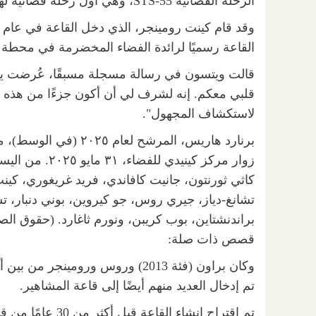
الرحلة الفضائية STS-55، وهي أول رحلة فضائية لهاريس عام ١٩٩٣.
القاعة رسميًا لرائدة الفضاء المخضرمة في محطة ال
قالت ويتسون في رسالة مسجلة مسبقًا، عُرضت يوم ا
قلبي معكم. إنه لشرف لي أن أكون جزءًا من هذه ال
لاستكشاف المجهول".
برنارد هاريس، المرشح 
زوار مركز كينيد
كاثي ثورنتون، جانيت كافاندي، فريد غريغوري، كين
تشانغ-دياز، جيري روس، جو كيروين، بوني دنبار، 
براندنشتاين، بوب كريبن، ونورم ثاغارد.
(حقوق الصو
قصص ذات صلة:
تم إدخال العديد منهم أيضًا إلى قاعة المشاهير.