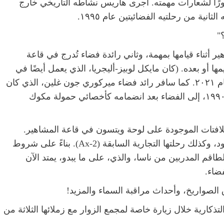
ًا لشعارات مهمته. أجرى هاريس نشاطه التاريخي خارج
"
 أثناء قيامها بمهمة، وثاني رائدة فضاء تُدرج في قاعة
 أو بعده. (كان مايكل لوبيز-أليجريا، الذي يعمل أيضًا في
شركة أكسيوم سبيس، أول من أُدرج في القاعة عام ٢٠٢١. كما سافر رائد فضاء ميركوري جون غلين، الذي كان
ضمن الدفعة الأولى من المُدرجين في القاعة عام ١٩٩٠، إلى الفضاء بعد انضمامه كأخصائي حمولة مكوك
افتات الموجودة على لوحة ويتسون في قاعة المشاهير.
شعار رحلتها القادمة أكسيوم سبيس-4 (Ax-4) مفقود، وكذلك رحلتها التجارية السابقة (Ax-2). بناءً على شروط
اقم المدربين من ناسا، والذي، على ما يبدو، يمتد الآن
ضاء.
 الصواريخ، وأحداث مراقبة السماء والمزيد!
ذكارية خلال زيارة خاصة لمجمع الزوار مع زملائها الثلاثة من