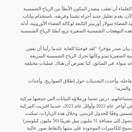
العلماء أن تعقب مصدر المكون الأبطأ من الرياح الشمسية
لآن، يقدم تحليل جديد أجراه تشيتا وفريقه، باستخدام بيانات
الفضاء سولار أوربيتر التابعة لوكالة الفضاء الأوروبية، أدلة
هذه التوهجات الشمسية الصغيرة تزود
أيضًا
الرياح الشمسية
بيان صدر مؤخرا: "لقد فوجئنا للغاية عندما رأينا أن نفس
زمية الصغيرة تبدو وكأنها تحرك الرياح الشمسية السريعة
حد سواء. في السابق، كنا نفترض أن هناك عمليات مختلفة
لعاجلة، وأحدث التحديثات حول إطلاق الصواريخ، وأحداث
والمزيد!
تنتاجاتهم، درس تشيتا وزملاؤه البيانات التي جمعتها مركبة
سولار أوربيتر في أواخر عام 2022 وأوائل عام 2023، عندما اقتربت المركبة
لشمس وفقًا للجدول الزمني. وخلال هذه الزيارات، تمكنت
المركبة من الوصول إلى مسافة 31 مليون ميل تقريبًا (50 مليون كيلومتر)
سمح للكاميرات الموجودة على متنها بالتقاط صور عالية