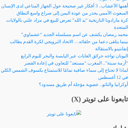
أهمها الأعشاب.. 3 أفكار غير صحيحة حول الجهاز المناعي لدى الإنسان
المبعوث الأممي يحذر من عودة اليمن إلى صراع واسع النطاق
كرة مارادونا التاريخية “يد الله” تعرض للبيع في مزاد علني بالولايات
المتحدة
محمد رمضان يكشف عن اسم مسلسله الجديد “عشماوي”
بينما يتلقى دعما من حلفائه… الاتحاد النرويجي لكرة القدم يطالب
إنفانتينو بالاستقالة
اليونان تواجه حرائق الغابات عبر اليابسة والبحر لليوم الرابع
“أزمة سبتة”.. المغرب “مستعد” للتعاون في إعادة القصر
لماذا لا تحتاج إلى سماء صافية تمامًا للاستمتاع بكسوف الشمس الكلي
في 12 أغسطس
أوكرانيا والناتو.. عضوية مؤجلة أم طريق مسدود؟
تابعونا على تويتر (X)