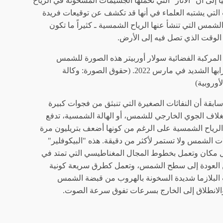
اً إلى أن "الآثار" التي تحملها الجسيمات المشحونة في الرياح
التي يشتبه العلماء في أنها قد تكشف عن توقيعات فريدة
شمس التي تنشأ عنها الرياح الشمسية ـ كثيراً ما تكون
لوقت الذي تصل فيه إلى الأرض.
لمركبة الفضائية سولار أوربيتر هذه الصورة للشمس
ابها الشديد في مارس 2022.
(حقوق الصورة: وكالة
أوروبية)
بقة أن النفاثات الصغيرة التي تنبثق من فجوات كبيرة
لاف الجوي الخارجي للشمس، أو الهالة الشمسية، تدفع
لرياح الشمسية على الرغم من كونها أضعف بتريليون مرة
 الشمس ولا تستمر لأكثر من دقيقة. هذه "البيكوفلير"
مكان وتعمل بخطوط المجال المغناطيسي التي تمتد في
من العودة إلى سطح الشمس، وتعمل كطرق سريعة كونية
البلازما شديدة السخونة بالهروب من قبضة الشمس
الانطلاق إلى الخارج بسرعات تفوق سرعة الصوت.