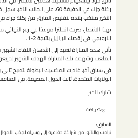
ركلة جزاء في الدقيقة 60. على ا
الأخير منتخب بلاده لتقليص الفارق من ركلة جزاء في ا
بهذا الانتصار، ضربت إنجلترا موعدًا في ربع النهائي
النرويجي في إقصاء البرازيل بنتيجة 2-1.
الملعب وشهدت تلك المباراة الهدف الشهير لدييغو م
في سياق آخر، غادرت المكسيك البطولة لتصبح ثاني 
الولايات المتحدة، ثالث الدول المضيفة، في المنافسة
شارك الخبر
Tags:
رياضة
تصفّح
السابق:
المقالات
ترامب والناتو: من شراكة دفاعية إلى وسيلة لجذب الأموال