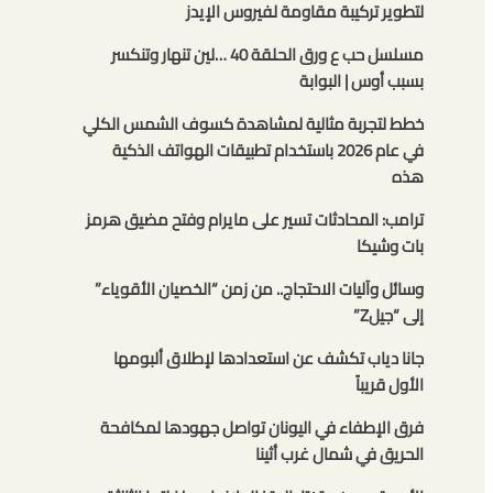
لتطوير تركيبة مقاومة لفيروس الإيدز
مسلسل حب ع ورق الحلقة 40 …لين تنهار وتنكسر
بسبب أوس | البوابة
خطط لتجربة مثالية لمشاهدة كسوف الشمس الكلي
في عام 2026 باستخدام تطبيقات الهواتف الذكية
هذه
ترامب: المحادثات تسير على مايرام وفتح مضيق هرمز
بات وشيكا
وسائل وآليات الاحتجاج.. من زمن “الخصيان الأقوياء”
إلى “جيلZ”
جانا دياب تكشف عن استعدادها لإطلاق ألبومها
الأول قريباً
فرق الإطفاء في اليونان تواصل جهودها لمكافحة
الحريق في شمال غرب أثينا