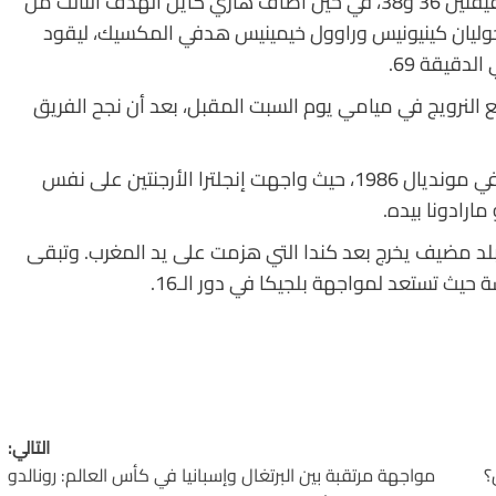
تألق جود بيلينغهام بتسجيله هدفين لإنجلترا في الدقيقتين 36 و38، في حين أضاف هاري كاين الهدف الثالث من
لجانب الآخر، سجل خوليان كينيونيس وراوول خيمينيس هدفي المكسيك، ليقود
لدقيقة 69.
 مع النرويج في ميامي يوم السبت المقبل، بعد أن نجح الفريق
تأتي هذه المباراة لتعيد إلى الأذهان اللقاء الشهير في مونديال 1986، حيث واجهت إنجلترا الأرجنتين على نفس
ارادونا بيده.
بلد مضيف يخرج بعد كندا التي هزمت على يد المغرب. وتبقى
 حيث تستعد لمواجهة بلجيكا في دور الـ16.
التالي:
؟
مواجهة مرتقبة بين البرتغال وإسبانيا في كأس العالم: رونالدو