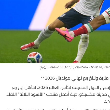
 وتبلغ ربع نهائي مونديال 2026**
حققت إنجلترا فوزًا مثيرًا بنتيجة 3-2 على المكسيك، إحدى الدول المضيفة لكأس العالم 2026، لتتأهل إلى ربع
في مدينة مكسيكو، حيث أكمل منتخب “الأسود الثلاثة” اللقاء