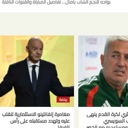
يواجه النجم الشاب يامال… تفاصيل المباراة والقنوات الناقلة
رياضة
ائري لكرة القدم ينهى
مغامرة إنفانتينو الاستثمارية تنقلب
ب السويسري
عليه وتهدد مستقبله على رأس
ومساعديه مع الخضر
الفيفا