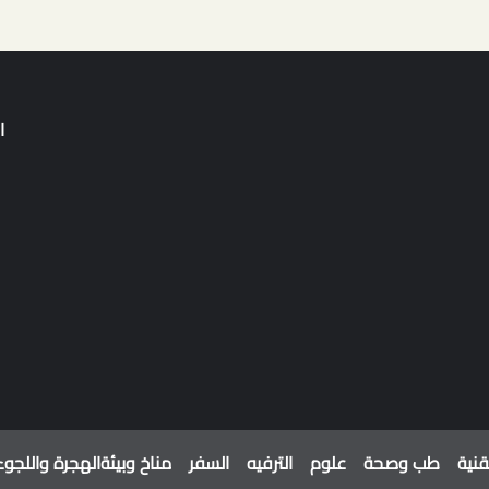
ا
قنية
طب وصحة
علوم
الترفيه
السفر
مناخ وبيئة
الهجرة واللجوء