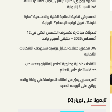
الأميرة يوجيني تختار البرتغال لإنجاب طفلتها الثالثة..
فما السبب؟ | البوابة
الحسم في قضية المنتجة الفنية والاعلامية “سارة
خليفة”.. فهل تواجه الإعدام؟ | البوابة
تحديثات مباشرة لكسوف الشمس الكلي في 12
أغسطس 2026 – متبقي أسبوع واحد
DW تتحقق: حملات تضليل روسية تستهدف الانتخابات
الألمانية
انتقادات داخلية وخارجية تحاصر إنفانتينو بعد سحب
خطة استثمار كأس العالم
تامر حسني يعبّر عن امتنانه للمواساة في وفاة والده
ويثني على ألبومه الجديد
تابعونا على تويتر (X)