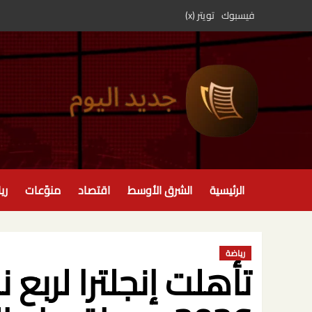
خطي
فيسبوك
تويتر (x)
لى
لمحتوى
الرئيسية
الشرق الأوسط
اقتصاد
منوّعات
ري
رياضة
تأهلت إنجلترا لربع