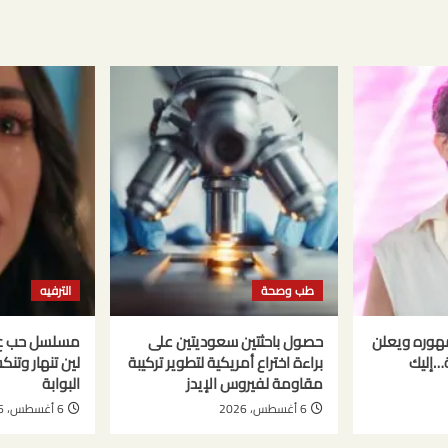
طب وصحة
الترفيه
هوره ويعلن
حصول باحثتين سعوديتين على
ة…إليك
براءة اختراع أمريكية لتطوير تركيبة
لين تنهار وتن
مقاومة لفيروس الإيدز
البوابة
6 أغسطس، 2026
6 أغسطس، 2026