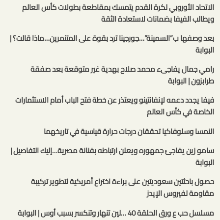
الاتحاد الأوروبي لكرة القدم يتمسك بمقاطعة بطولات كأس العالم
ويطالب الفيفا بضمانات لاستعادة الثقة
بعد وصفها ب”السمينة”…جورجينا ترد بقوة على المتنمرين…ماذا قالت؟ |
البوابة
رامي جمال يفاجىء محمد صلاح بهدية غير متوقعة بعد صفقة
طرابزون | البوابة
فيفا يجدد دعمه لإنفانتينو ويعتذر عن خطة فتح الباب أمام الاستثمارات
الخاصة في كأس العالم
النمسا وسلوفاكيا تحققان درجات حرارة قياسية في تاريخهما
سامو زين يفاجئ جمهوره ويعلن ارتباطه بفنانة مصرية…إليك التفاصيل |
البوابة
حصول باحثتين سعوديتين على براءة اختراع أمريكية لتطوير تركيبة
مقاومة لفيروس الإيدز
مسلسل حب ع ورق الحلقة 40 …لين تنهار وتنكسر بسبب أوس | البوابة