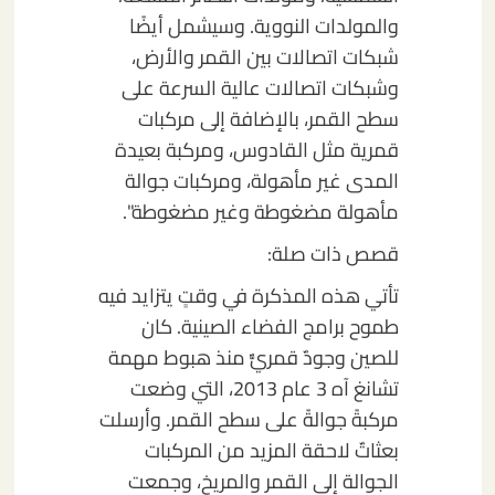
والمولدات النووية. وسيشمل أيضًا
شبكات اتصالات بين القمر والأرض،
وشبكات اتصالات عالية السرعة على
سطح القمر، بالإضافة إلى مركبات
قمرية مثل القادوس، ومركبة بعيدة
المدى غير مأهولة، ومركبات جوالة
مأهولة مضغوطة وغير مضغوطة".
قصص ذات صلة:
تأتي هذه المذكرة في وقتٍ يتزايد فيه
طموح برامج الفضاء الصينية. كان
للصين وجودٌ قمريٌّ منذ هبوط مهمة
تشانغ آه 3 عام 2013، التي وضعت
مركبةً جوالةً على سطح القمر. وأرسلت
بعثاتٌ لاحقة المزيد من المركبات
الجوالة إلى القمر والمريخ، وجمعت