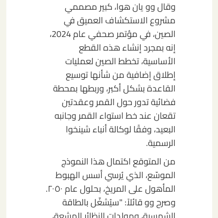
وقال وو يان هوا، كبير مصممي
مشروع الاستكشاف العميق في
الصين، في مؤتمر صحفي عام 2024،
إنه بمجرد إنشاء هذه القطع
الأساسية، تخطط الصين لعمليات
إطلاق إضافية من شأنها توسيع
القاعدة بشكل أكبر، وربطها بمحطة
فضائية تدور حول القمر وعقدتين
تقعان عند خط استواء القمر وجانبه
البعيد، وفقًا لوكالة أنباء شينخوا
الرسمية.
من المتوقع اكتمال هذا النموذج
الموسّع، الذي يُرسي أسس الهبوط
المأهول على المريخ، بحلول عام ٢٠٥٠.
وصرح وو قائلاً: "سيُشغّل بالطاقة
الشمسية، ومولدات النظائر المشعة،