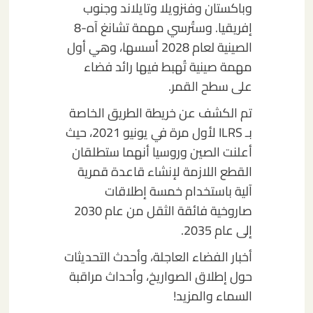
وباكستان وفنزويلا وتايلاند وجنوب
إفريقيا. وستُرسي مهمة تشانغ آه-8
الصينية لعام 2028 أسسها، وهي أول
مهمة صينية تُهبط فيها رائد فضاء
على سطح القمر.
تم الكشف عن خريطة الطريق الخاصة
بـ ILRS لأول مرة في يونيو 2021، حيث
أعلنت الصين وروسيا أنهما ستطلقان
القطع اللازمة لإنشاء قاعدة قمرية
آلية باستخدام خمسة إطلاقات
صاروخية فائقة الثقل من عام 2030
إلى عام 2035.
أخبار الفضاء العاجلة، وأحدث التحديثات
حول إطلاق الصواريخ، وأحداث مراقبة
السماء والمزيد!