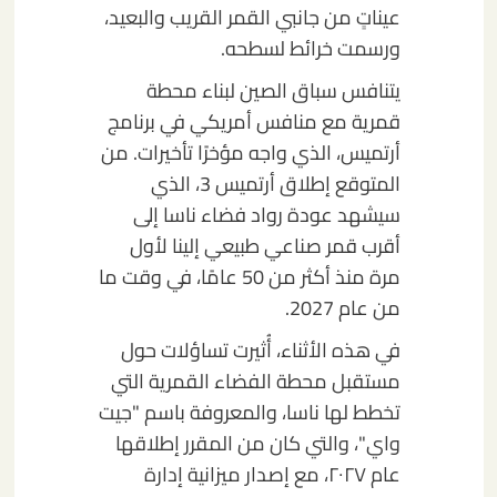
عيناتٍ من جانبي القمر القريب والبعيد،
ورسمت خرائط لسطحه.
يتنافس سباق الصين لبناء محطة
قمرية مع منافس أمريكي في برنامج
أرتميس، الذي واجه مؤخرًا تأخيرات. من
المتوقع إطلاق أرتميس 3، الذي
سيشهد عودة رواد فضاء ناسا إلى
أقرب قمر صناعي طبيعي إلينا لأول
مرة منذ أكثر من 50 عامًا، في وقت ما
من عام 2027.
في هذه الأثناء، أُثيرت تساؤلات حول
مستقبل محطة الفضاء القمرية التي
تخطط لها ناسا، والمعروفة باسم "جيت
واي"، والتي كان من المقرر إطلاقها
عام ٢٠٢٧، مع إصدار ميزانية إدارة