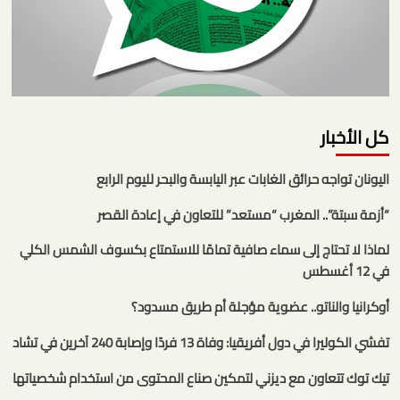
كل الأخبار
اليونان تواجه حرائق الغابات عبر اليابسة والبحر لليوم الرابع
“أزمة سبتة”.. المغرب “مستعد” للتعاون في إعادة القصر
لماذا لا تحتاج إلى سماء صافية تمامًا للاستمتاع بكسوف الشمس الكلي
في 12 أغسطس
أوكرانيا والناتو.. عضوية مؤجلة أم طريق مسدود؟
تفشي الكوليرا في دول أفريقيا: وفاة 13 فردًا وإصابة 240 آخرين في تشاد
تيك توك تتعاون مع ديزني لتمكين صناع المحتوى من استخدام شخصياتها