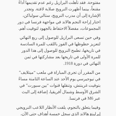
مفتوحة. فقد تأهلت البرازيل رغم عدم تقديمها أداءً
مقنعاً، بينما أظهرت النرويج صلابة لافتة. وتجدر
الإشارة إلى أن مدرب النرويج، ستالي سولباكن،
اختار إراحة النجم هالاند في مواجهة فرنسا في دور
المجموعات، مفضلاً الاحتفاظ بالجهود لتوقيت أهم.
وفي حين تسعى البرازيل للوصول إلى ربع النهائي
لتعزيز حظوظها في الفوز باللقب للمرة السادسة
في تاريخها، تطمح النرويج للوصول إلى هذا الدور
للمرة الأولى في تاريخها بعد مشاركتها في ثمن
النهائي في دورة 1918.
من المقرر أن تجرى المباراة في ملعب “ميتلايف”
في نيوجيرسي يوم الأحد عند الساعة الثامنة مساءً
بتوقيت غرينتش، وتنقلها قنوات “بين سبورت” في
الشرق الأوسط وشمال أفريقيا، إضافة إلى البث
عبر M6 في فرنسا.
وفيما يتعلق بالنجوم، يلفت الأنظار اللاعب النرويجي
إيرلينغ هالاند الذي سجل خمسة أهداف حتى الآن،