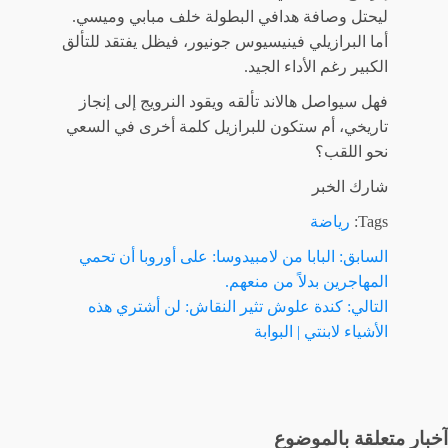
ليحتل وصافة هدافي البطولة خلف مبابي وميسي.
أما البرازيلي فينيسيوس جونيور، فيظل يفتقد للتألق
الكبير رغم الأداء الجيد.
فهل سيواصل هالاند تألقه ويقود النرويج إلى إنجاز
تاريخي، أم ستكون للبرازيل كلمة أخرى في السعي
نحو اللقب؟
شارك الخبر
Tags:
رياضة
السابق:
البابا من لامبيدوسا: على أوروبا أن تحمي
تصفّح
المهاجرين بدلاً من منعهم.
المقالات
التالي:
كندة علوش تثير النقاش: لن أشتري هذه
الأشياء لابنتي | البوابة
آخبار متعلقة بالموضوع