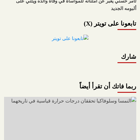
تامر حسني يعبّر عن امتنانه للمواساة في وفاة والده ويثني على
ألبومه الجديد
تابعونا على تويتر (X)
شارك
ربما فاتك أن تقرأ أيضاً