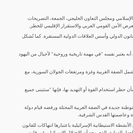
 التعاون الإسلامي ومجلس التعاون الخليجي، الجمعة، التصريحات
تعرض الأمن القومي العربي والاستقرار الإقليمي للخطر.
لقانون الدولي وأسس العلاقات الدولية المستقرة. كما تُشكل
برى. وأضاف أنه يعتبر نفسه "في مهمة تاريخية وروحية" لأجيال من اليهود
شمل الضفة الغربية وغزة ومرتفعات الجولان السورية، مع
 حظر استخدام القوة أو التهديد بها، فإنها "ستتبنى جميع
توطنة جديدة في الضفة الغربية المحتلة ورفضه قيام دولة
 وعاصمتها القدس الشرقية.
نشطة الاستيطانية الإسرائيلية باعتبارها انتهاكات للقانون
ددا الرأي الاستشاري لمحكمة العدل الدولية، الذي وجد أن الاحتلال الإسرائيلي غير قانوني