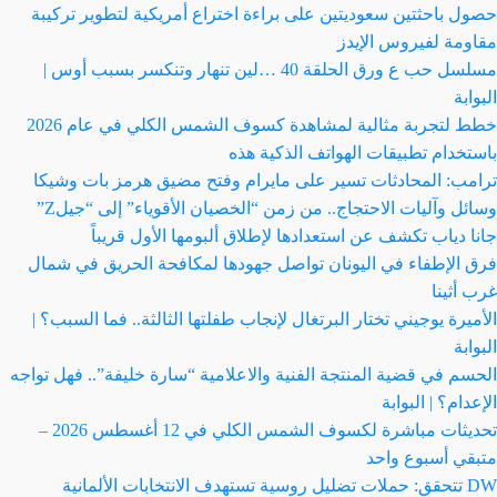
حصول باحثتين سعوديتين على براءة اختراع أمريكية لتطوير تركيبة
مقاومة لفيروس الإيدز
مسلسل حب ع ورق الحلقة 40 …لين تنهار وتنكسر بسبب أوس |
البوابة
خطط لتجربة مثالية لمشاهدة كسوف الشمس الكلي في عام 2026
باستخدام تطبيقات الهواتف الذكية هذه
ترامب: المحادثات تسير على مايرام وفتح مضيق هرمز بات وشيكا
وسائل وآليات الاحتجاج.. من زمن “الخصيان الأقوياء” إلى “جيلZ”
جانا دياب تكشف عن استعدادها لإطلاق ألبومها الأول قريباً
فرق الإطفاء في اليونان تواصل جهودها لمكافحة الحريق في شمال
غرب أثينا
الأميرة يوجيني تختار البرتغال لإنجاب طفلتها الثالثة.. فما السبب؟ |
البوابة
الحسم في قضية المنتجة الفنية والاعلامية “سارة خليفة”.. فهل تواجه
الإعدام؟ | البوابة
تحديثات مباشرة لكسوف الشمس الكلي في 12 أغسطس 2026 –
متبقي أسبوع واحد
DW تتحقق: حملات تضليل روسية تستهدف الانتخابات الألمانية