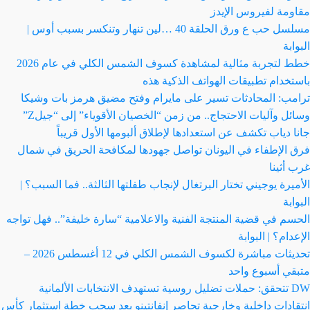
مقاومة لفيروس الإيدز
مسلسل حب ع ورق الحلقة 40 …لين تنهار وتنكسر بسبب أوس |
البوابة
خطط لتجربة مثالية لمشاهدة كسوف الشمس الكلي في عام 2026
باستخدام تطبيقات الهواتف الذكية هذه
ترامب: المحادثات تسير على مايرام وفتح مضيق هرمز بات وشيكا
وسائل وآليات الاحتجاج.. من زمن “الخصيان الأقوياء” إلى “جيلZ”
جانا دياب تكشف عن استعدادها لإطلاق ألبومها الأول قريباً
فرق الإطفاء في اليونان تواصل جهودها لمكافحة الحريق في شمال
غرب أثينا
الأميرة يوجيني تختار البرتغال لإنجاب طفلتها الثالثة.. فما السبب؟ |
البوابة
الحسم في قضية المنتجة الفنية والاعلامية “سارة خليفة”.. فهل تواجه
الإعدام؟ | البوابة
تحديثات مباشرة لكسوف الشمس الكلي في 12 أغسطس 2026 –
متبقي أسبوع واحد
DW تتحقق: حملات تضليل روسية تستهدف الانتخابات الألمانية
انتقادات داخلية وخارجية تحاصر إنفانتينو بعد سحب خطة استثمار كأس