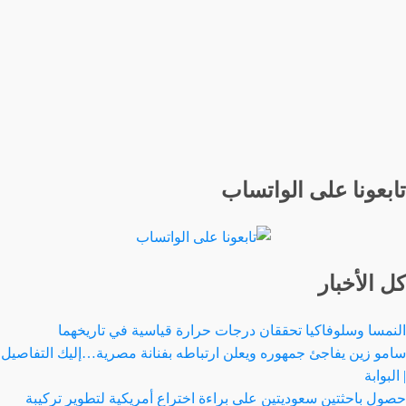
عن
التجارة
الإلكترونية
والتسويق
الرقمي
في
دول
الخليج
العربي،
تابعونا على الواتساب
التحديات
والفرص.
كل الأخبار
النمسا وسلوفاكيا تحققان درجات حرارة قياسية في تاريخهما
سامو زين يفاجئ جمهوره ويعلن ارتباطه بفنانة مصرية…إليك التفاصيل
| البوابة
حصول باحثتين سعوديتين على براءة اختراع أمريكية لتطوير تركيبة