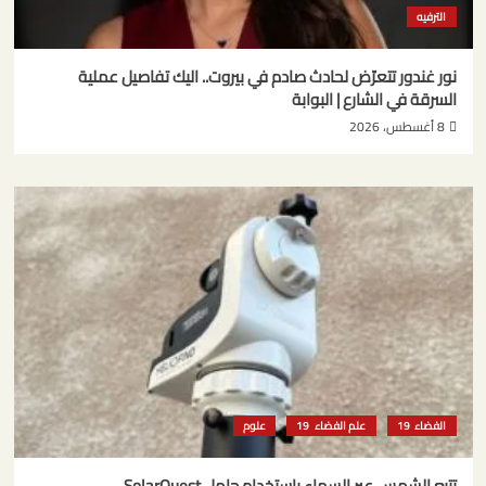
الترفيه
نور غندور تتعرّض لحادث صادم في بيروت.. اليك تفاصيل عملية
السرقة في الشارع | البوابة
8 أغسطس، 2026
الفضاء
علم الفضاء
علوم
تتبع الشمس عبر السماء باستخدام حامل SolarQuest