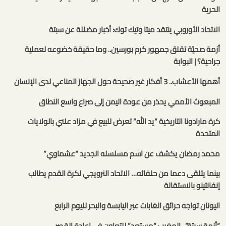
الحرية
الاتحاد الأوروبي ينتقد ميتا وتيك توك: أخبار مضللة عن سبتة
أزمة صحيّة تقلق جمهور كرم بورسين.. وما حقيقة خضوعه لعملية
جراحية؟ | البوابة
أهمها الأعشاب.. 3 أفكار غير صحيحة حول الجهاز المناعي لدى الإنسان
المبعوث الأممي يحذر من عودة اليمن إلى صراع واسع النطاق
كرة مارادونا التاريخية “يد الله” تعرض للبيع في مزاد علني بالولايات
المتحدة
محمد رمضان يكشف عن اسم مسلسله الجديد “عشماوي”
بينما يتلقى دعما من حلفائه… الاتحاد النرويجي لكرة القدم يطالب
إنفانتينو بالاستقالة
اليونان تواجه حرائق الغابات عبر اليابسة والبحر لليوم الرابع
“أزمة سبتة”.. المغرب “مستعد” للتعاون في إعادة القصر