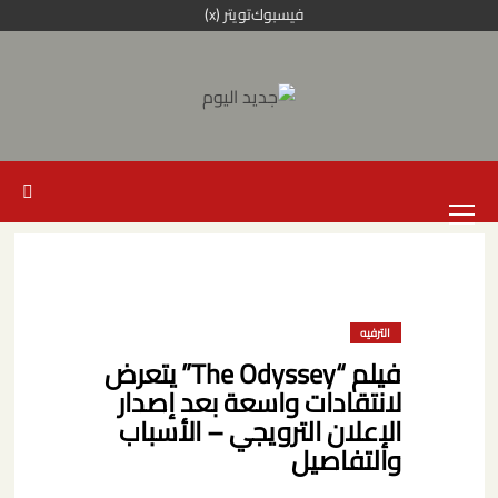
خطي
فيسبوك
تويتر (x)
لى
لمحتوى
القائمة
الرئيسية
الترفيه
فيلم “The Odyssey” يتعرض
لانتقادات واسعة بعد إصدار
الإعلان الترويجي – الأسباب
والتفاصيل