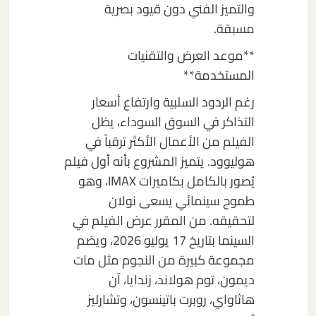
والتميز الفني دون قيود بصرية
مسبقة.
**موعد العرض والتقنيات
المستخدمة**
رغم الردود السلبية وارتفاع أسعار
التذاكر في السوق السوداء، يظل
الفيلم من الأعمال الأكثر ترقباً في
هوليوود. يتميز المشروع بأنه أول فيلم
يُصور بالكامل بكاميرات IMAX، وهو
طموح سينمائي يسعى نولان
لتحقيقه. من المقرر عرض الفيلم في
السينما بتاريخ 17 يوليو 2026، ويضم
مجموعة كبيرة من النجوم مثل مات
ديمون، توم هولاند، زندايا، آن
هاثاواي، روبرت باتينسون، وتشارليز