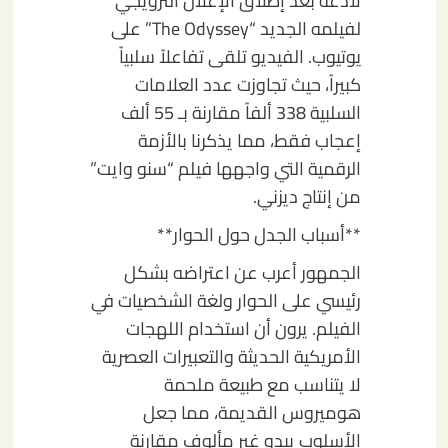
لاذعة بعد إطلاق الإعلان الترويجي
لفيلمه الجديد “The Odyssey” على
يوتيوب. الفيديو تلقى تفاعلاً سلبياً
كبيراً، حيث تجاوزت عدد العلامات
السلبية 338 ألفاً مقارنة بـ 55 ألف
إعجاب فقط، مما يذكرنا بالأزمة
الرقمية التي واجهها فيلم “سنو وايت”
من إنتاج ديزني.
**أسباب الجدل حول الحوار**
الجمهور أعرب عن اعتراضه بشكل
رئيسي على الحوار ولغة الشخصيات في
الفيلم. يرون أن استخدام اللهجات
الأمريكية الحديثة والتعبيرات العصرية
لا يتناسب مع طبيعة ملحمة
هوميروس القديمة، مما جعل
الأسلوب يبدو غير مألوف مقارنة