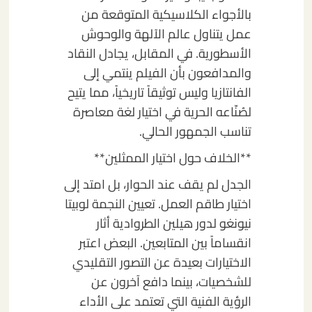
بالأجواء الكلاسيكية المتوقعة من
عمل يتناول عالم الآلهة والوحوش
الأسطورية. في المقابل، يجادل النقاد
والمدافعون بأن الفيلم ينتمي إلى
الفانتازيا وليس توثيقاً تاريخياً، مما يتيح
لصُنّاعه الحرية في اختيار لغة معاصرة
تناسب الجمهور الحالي.
**الخلاف حول اختيار الممثلين**
الجدل لم يقف عند الحوار، بل امتد إلى
اختيار طاقم العمل. تعيين النجمة لوبيتا
نيونغو لدور هيلين الطروادية أثار
انقساماً بين المتابعين. البعض اعتبر
الاختيارات بعيدة عن التصور التقليدي
للشخصيات، بينما دافع آخرون عن
الرؤية الفنية التي تعتمد على الأداء