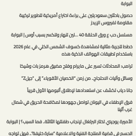
البوابة
حصول باحثتين سعوديتين على براءة اختراع أمريكية لتطوير تركيبة
مقاومة لفيروس الإيدز
مسلسل حب ع ورق الحلقة 40 …لين تنهار وتنكسر بسبب أوس | البوابة
خطط لتجربة مثالية لمشاهدة كسوف الشمس الكلي في عام 2026
باستخدام تطبيقات الهواتف الذكية هذه
ترامب: المحادثات تسير على مايرام وفتح مضيق هرمز بات وشيكا
وسائل وآليات الاحتجاج.. من زمن “الخصيان الأقوياء” إلى “جيلZ”
جانا دياب تكشف عن استعدادها لإطلاق ألبومها الأول قريباً
فرق الإطفاء في اليونان تواصل جهودها لمكافحة الحريق في شمال
غرب أثينا
الأميرة يوجيني تختار البرتغال لإنجاب طفلتها الثالثة.. فما السبب؟ | البوابة
الحسم في قضية المنتجة الفنية والاعلامية “سارة خليفة”.. فهل تواجه