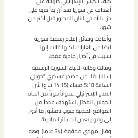
كثف الجيش الإسرائيلي ضرباته على
أهداف في سوريا منذ أن بدأ حربه على
حزب الله في لبنان المجاور قبل أكثر من
شهر.
وأفادت وسائل إعلام رسمية سورية
أيضا عن الغارات، لكنها قالت إنها
تسببت في أضرار مادية فقط.
وقالت وكالة الأنباء السورية الرسمية
(سانا) نقلا عن مصدر عسكري "حوالي
الساعة 5:18 مساء (14:15 ت غ) شن
العدو الإسرائيلي عدواناً جوياً من اتجاه
الجولان المحتل استهدف عدداً من
المواقع المدنية جنوب دمشق ما أدى
إلى وقوع بعض الخسائر المادية".
وقال مهدي محفوظ (34 عاما)، وهو