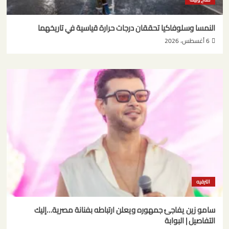
النمسا وسلوفاكيا تحققان درجات حرارة قياسية في تاريخهما
6 أغسطس، 2026
الترفيه
سامو زين يفاجئ جمهوره ويعلن ارتباطه بفنانة مصرية…إليك
التفاصيل | البوابة