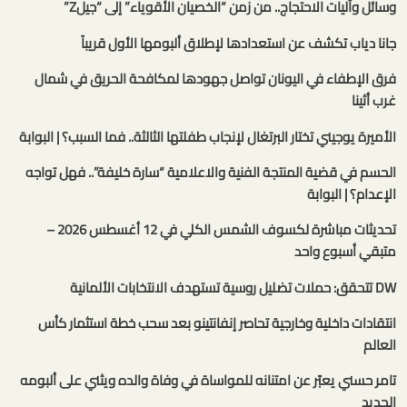
وسائل وآليات الاحتجاج.. من زمن “الخصيان الأقوياء” إلى “جيلZ”
جانا دياب تكشف عن استعدادها لإطلاق ألبومها الأول قريباً
فرق الإطفاء في اليونان تواصل جهودها لمكافحة الحريق في شمال
غرب أثينا
الأميرة يوجيني تختار البرتغال لإنجاب طفلتها الثالثة.. فما السبب؟ | البوابة
الحسم في قضية المنتجة الفنية والاعلامية “سارة خليفة”.. فهل تواجه
الإعدام؟ | البوابة
تحديثات مباشرة لكسوف الشمس الكلي في 12 أغسطس 2026 –
متبقي أسبوع واحد
DW تتحقق: حملات تضليل روسية تستهدف الانتخابات الألمانية
انتقادات داخلية وخارجية تحاصر إنفانتينو بعد سحب خطة استثمار كأس
العالم
تامر حسني يعبّر عن امتنانه للمواساة في وفاة والده ويثني على ألبومه
الجديد