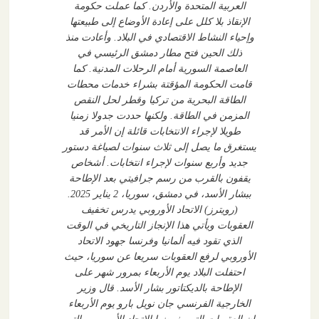
العربية المتحدة والأردن. كما عملت حكومة
الإنقاذ بلا كلل على إعادة الأوضاع إلى طبيعتها
وإحياء النشاط الاقتصادي في البلاد. وأعادت منذ
ذلك الحين فتح مطار دمشق الرئيسي في
العاصمة السورية أمام الرحلات المدنية. كما
قامت الحكومة المؤقتة بشراء خدمات محطات
الطاقة البحرية من تركيا وقطر لحل النقص
المزمن في الطاقة. ولكنها حددت جدولا زمنيا
طويلا لإجراء الانتخابات قائلة إن الأمر قد
يستغرق ما يصل إلى ثلاث سنوات لصياغة دستور
جديد وأربع سنوات لإجراء انتخابات. أشخاص
يقفون بالقرب من رسم جرافيتي بعد الإطاحة
ببشار الأسد، في دمشق، سوريا، 2 يناير 2025.
(رويترز) الاتحاد الأوروبي يدرس تخفيف
العقوبات ويأتي هذا الإنجاز التاريخي في الوقت
الذي تقود فيه ألمانيا وفرنسا جهود الاتحاد
الأوروبي لرفع العقوبات سريعا عن سوريا، حيث
احتفلت البلاد يوم الأربعاء بمرور شهر على
الإطاحة بالديكتاتور بشار الأسد. قال وزير
الخارجية الفرنسي جان نويل بارو يوم الأربعاء