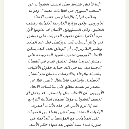
"إننا نناقش بنشاط سبل تخفيف العقوبات عن
الشعب السوري في قطاعات معينة"، وهو ما
يتطلب قرارا بالإجماع من جانب الاتحاد
الأوروبي. ولكن وزارة الخارجية الألمانية رفضت
التعليق. وكان المسؤولون الألمان قد تداولوا لأول
مرة أفكارا بشأن تخفيف العقوبات على دمشق
في وثائق أرسلت إلى بروكسل قبل عيد الميلاد.
وتشير التقارير إلى أن الوثائق تحدد كيف يمكن
للاتحاد الأوروبي تخفيف القيود المفروضة على
دمشق تدريجيا مقابل تحقيق تقدم في القضايا
الاجتماعية، بما في ذلك حماية حقوق الأقليات
والنساء والوفاء بالالتزامات بضمان منع انتشار
الأسلحة. وأضافت فاينانشال تايمز، نقلا عن
مصدر لم تسمه مطلع على مناقشات الاتحاد
الأوروبي، أن الاتحاد، مثل واشنطن، قد يجعل أي
تخفيف للعقوبات مؤقتا لضمان إمكانية التراجع
عنه إذا لزم الأمر. في هذه الأثناء، أصدرت
الولايات المتحدة يوم الاثنين إعفاء من العقوبات
على المعاملات مع المؤسسات الحاكمة في
سوريا لمدة ستة أشهر بعد انتهاء حكم الأسد،