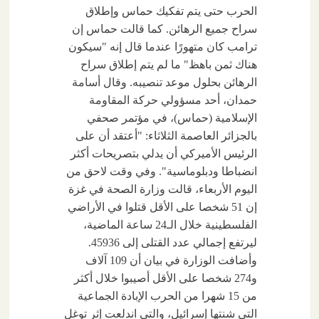
الحرب حتى يتم تفكيك حماس وإطلاق
سراح جميع الرهائن. كما قالت حماس إن
ترامب كان متهورًا عندما قال إنه "سيكون
هناك ثمن باهظ" ما لم يتم إطلاق سراح
الرهائن بحلول موعد تنصيبه. وقال أسامة
حمدان، أحد مسؤولي حركة المقاومة
الإسلامية (حماس)، في مؤتمر صحفي
بالجزائر العاصمة الثلاثاء: "أعتقد أن على
الرئيس الأميركي أن يدلي بتصريحات أكثر
انضباطا ودبلوماسية". وفي وقت لاحق من
اليوم الأربعاء، قالت وزارة الصحة في غزة
إن 51 شخصا على الأقل قتلوا في الأراضي
الفلسطينية خلال الـ24 ساعة الماضية،
ليرتفع إجمالي عدد القتلى إلى 45936.
وأضافت الوزارة في بيان أن 109 آلاف
و274 شخصا على الأقل أصيبوا خلال أكثر
من 15 شهرا من الحرب الإبادة الجماعية
التي شنتها إسرائيل، والتي اندلعت إثر توغل