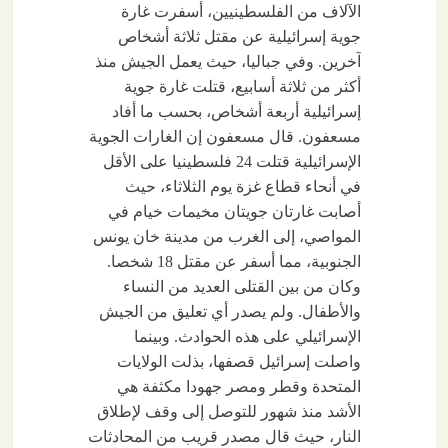
الآلاف من الفلسطينيين، أسفرت غارة
جوية إسرائيلية عن مقتل ثلاثة أشخاص
آخرين. وفي جباليا، حيث يعمل الجيش منذ
أكثر من ثلاثة أسابيع، قتلت غارة جوية
إسرائيلية أربعة أشخاص، بحسب ما أفاد
مسعفون. قال مسعفون إن الغارات الجوية
الإسرائيلية قتلت 24 فلسطينيا على الأقل
في أنحاء قطاع غزة يوم الثلاثاء، حيث
أصابت غارتان جويتان مخيمات خيام في
المواصي، إلى الغرب من مدينة خان يونس
الجنوبية، مما أسفر عن مقتل 18 شخصا.
وكان من بين القتلى العديد من النساء
والأطفال. ولم يصدر أي تعليق من الجيش
الإسرائيلي على هذه الحوادث. وبينما
واصلت إسرائيل قصفها، بذلت الولايات
المتحدة وقطر ومصر جهودا مكثفة هي
الأشد منذ شهور للتوصل إلى وقف لإطلاق
النار، حيث قال مصدر قريب من المحادثات