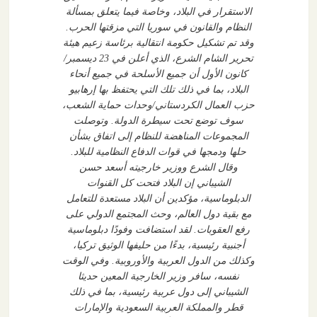
الاستقرار في البلاد، وخاصة فيما يتعلق بمسألة
النظام والقانون في سوريا التي مزقتها الحرب.
وقد تم تشكيل حكومة انتقالية برئاسة زعيم هيئة
تحرير الشام الشرع، الذي أعلن في 23 ديسمبر/
كانون الأول أن جميع الأسلحة في جميع أنحاء
البلاد، بما في ذلك تلك التي يحتفظ بها إرهابيو
حزب العمال الكردستاني/وحدات حماية الشعب،
سوف توضع تحت سيطرة الدولة. وتوصلت
المجموعات المناهضة للنظام إلى اتفاق بشأن
حلها ودمجها في قوات الدفاع النظامية للبلاد.
وقال الشرع ووزير خارجيته أسعد حسن
الشيباني إن البلاد فتحت كل القنوات
الدبلوماسية، مؤكدين أن البلاد مستعدة للتعامل
مع بقية دول العالم، وحث المجتمع الدولي على
رفع العقوبات. لقد استضافت وفودًا دبلوماسية
أجنبية رئيسية، بدءًا من حليفها الوثيق تركيا،
وكذلك من الدول العربية والأوروبية. وفي الوقت
نفسه، سافر وزير الخارجية المعين حديثا
الشيباني إلى دول عربية رئيسية، بما في ذلك
قطر والمملكة العربية السعودية والإمارات