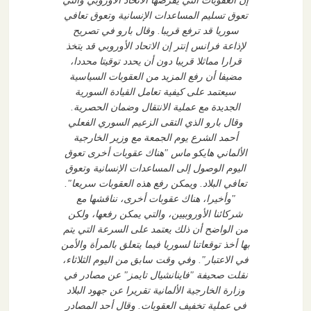
إن العقوبات التي يفرضها الاتحاد الأوروبي والتي
تعوق تسليم المساعدات الإنسانية وتعوق تعافي
سوريا قد ترفع قريبا. وقال بارو في تصريح
لإذاعة فرانس إنتر إن الاتحاد الأوروبي قد يتخذ
قرارا مماثلا قريبا دون أن يحدد توقيتا محددا،
مضيفا أن رفع المزيد من العقوبات السياسية
سيعتمد على كيفية تعامل القيادة السورية
الجديدة مع عملية الانتقال وضمان الحصرية.
وقال بارو الذي التقى الزعيم السوري الفعلي
أحمد الشرع يوم الجمعة مع وزير الخارجية
الألماني هايكو ماس "هناك عقوبات أخرى تعوق
اليوم الوصول إلى المساعدات الإنسانية وتعوق
تعافي البلاد. ويمكن رفع هذه العقوبات سريعا".
"وأخيرا، هناك عقوبات أخرى، نناقشها مع
شركائنا الأوروبيين، والتي يمكن رفعها، ولكن
من الواضح أن ذلك يعتمد على السرعة التي يتم
بها أخذ توقعاتنا لسوريا فيما يتعلق بالمرأة والأمن
في الاعتبار". وفي وقت سابق من اليوم الثلاثاء،
نقلت صحيفة "فاينانشيال تايمز" عن مصادر في
وزارة الخارجية الألمانية تقريرا عن جهود البلاد
في عملية تخفيف العقوبات. وقال أحد المصادر