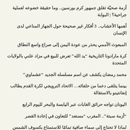
أزمة صحيّة تقلق جمهور كرم بورسين.. وما حقيقة خضوعه لعملية
جراحية؟ | البوابة
أهمها الأعشاب.. 3 أفكار غير صحيحة حول الجهاز المناعي لدى
الإنسان
المبعوث الأممي يحذر من عودة اليمن إلى صراع واسع النطاق
كرة مارادونا التاريخية “يد الله” تعرض للبيع في مزاد علني بالولايات
المتحدة
محمد رمضان يكشف عن اسم مسلسله الجديد “عشماوي”
بينما يتلقى دعما من حلفائه… الاتحاد النرويجي لكرة القدم يطالب
إنفانتينو بالاستقالة
اليونان تواجه حرائق الغابات عبر اليابسة والبحر لليوم الرابع
“أزمة سبتة”.. المغرب “مستعد” للتعاون في إعادة القصر
لماذا لا تحتاج إلى سماء صافية تمامًا للاستمتاع بكسوف الشمس