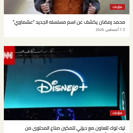
منوّعات
محمد رمضان يكشف عن اسم مسلسله الجديد “عشماوي”
7 أغسطس، 2026
منوّعات
تيك توك تتعاون مع ديزني لتمكين صناع المحتوى من