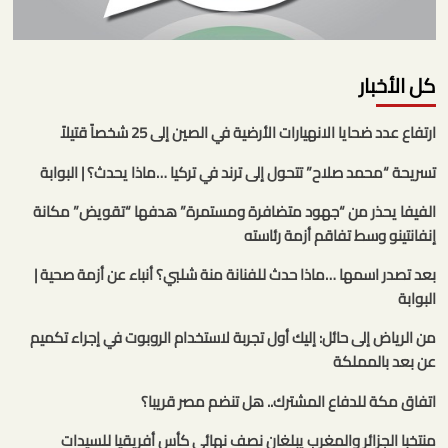
كل الأخبار
ارتفاع عدد ضحايا الانهيارات الأرضية في الصين إلى 25 شخصاً قتيلاً
تسريحة “محمد صلاح” تتحول إلى ترند في تركيا …ماذا يحدث؟ | البوابة
الفيفا يحذر من “جهود متضافرة ومستمرة” هدفها “تقويض” مكانة
إنفانتينو وسط تفاقم أزمة رئاسته
بعد تصدر اسمها …ماذا حدث للفنانة منة شلبي؟ أنباء عن أزمة صحية |
البوابة
من الرياض إلى حائل: إليك أول تجربة لاستخدام الروبوت في إجراء تكميم
عن بعد بالمملكة
اتفاق مكة للدفاع المشترك.. هل تنضم مصر قريبا؟
منتخبا الجزائر والمغرب يبلغان نصف نهائي كأس أفريقيا للسيدات