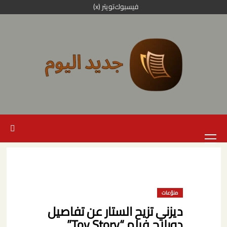
خطي
فيسبوك
تويتر (x)
لى
لمحتوى
القائمة
الرئيسية
منوّعات
ديزني تزيح الستار عن تفاصيل
دوبلاج فيلم “Toy Story”