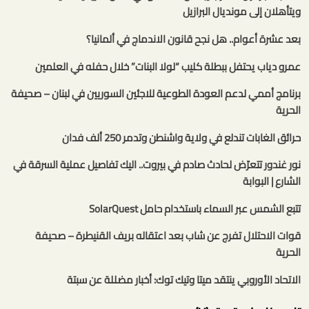
ويتأهلان إلى مونديال البرازيل
بعد عشرة أعوام.. هل نجح قانون الاندماج في ألمانيا؟
عمرو دياب يحتفل ببطلة كليب “لولا البنات” خلال حفله في العلمين
برنامج أممي لدعم العودة الطوعية للاجئين السوريين في لبنان – صحيفة
الحرية
حرائق الغابات تندلع في ولاية واشنطن وتدمر 250 ألف فدان
نور غندور تتعرّض لحادث صادم في بيروت.. اليك تفاصيل عملية السرقة في
الشارع | البوابة
تتبع الشمس عبر السماء باستخدام حامل SolarQuest
قوات الاحتلال تفرج عن شاب بعد اعتقاله بريف القنيطرة – صحيفة
الحرية
الاتحاد الأوروبي ينتقد ميتا وتيك توك: أخبار مضللة عن سبتة