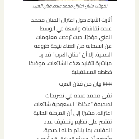
تكهنات بشأن اعتزال محمد عبده، فنان العرب.
أثارت الأنباء حول اعتزال الفنان محمد
عبده نقاشات واسعة في الوسط
الفني مؤخرًا، حيث ترددت معلومات
عن انسحابه من الغناء نتيجة ظروفه
الصحية. إلا أن “فنان العرب” قد رد
مباشرة لتفنيد هذه الشائعات، موضحًا
خططه المستقبلية.
### بيان من فنان العرب
نفى محمد عبده في تصريحات
لصحيفة “عكاظ” السعودية شائعات
اعتزاله، مشيرًا إلى أن المرحلة الحالية
تقتصر على تنظيم وتخفيف عدد
الحفلات بما يلائم حالته الصحية.
وأوضح أن حديثه السابق قد أُسيء