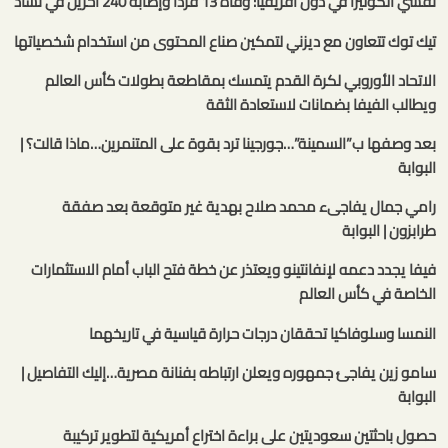
تفشي الكوليرا في دول أفريقيا: وفاة 13 فردًا وإصابة 240 آخرين في تشاد
تيك توك تتعاون مع ديزني لتمكين صناع المحتوى من استخدام شخصياتها
الاتحاد الأوروبي لكرة القدم يتمسك بمقاطعة بطولات كأس العالم
ويطالب الفيفا بضمانات لاستعادة الثقة
بعد وصفها ب”السمينة”…جورجينا ترد بقوة على المتنمرين…ماذا قالت؟ |
البوابة
رامي جمال يفاجىء محمد صلاح بهدية غير متوقعة بعد صفقة
طرابزون | البوابة
فيفا يجدد دعمه لإنفانتينو ويعتذر عن خطة فتح الباب أمام الاستثمارات
الخاصة في كأس العالم
النمسا وسلوفاكيا تحققان درجات حرارة قياسية في تاريخهما
سامو زين يفاجئ جمهوره ويعلن ارتباطه بفنانة مصرية…إليك التفاصيل |
البوابة
حصول باحثتين سعوديتين على براءة اختراع أمريكية لتطوير تركيبة