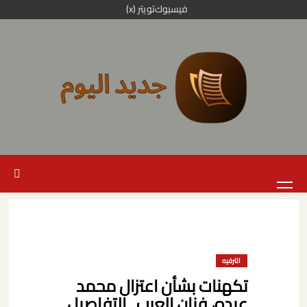
خطي
فيسبوك
تويتر (x)
لى
لمحتوى
القائمة
الرئيسية
الترفيه
تكهنات بشأن اعتزال محمد
عبده، فنان العرب.. التفاصيل