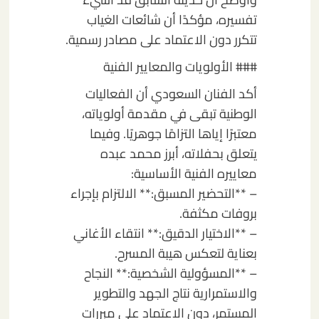
تفسيره، مؤكدًا أن شائعات الغياب
تتكرر دون الاعتماد على مصادر رسمية.
### الأولويات والمعايير الفنية
أكد الفنان السعودي أن الفعاليات
الوطنية تبقى في مقدمة أولوياته،
معتبرًا إياها التزامًا جوهريًا. وفيما
يتعلق بحفلاته، أبرز محمد عبده
معاييره الفنية الأساسية:
– **التحضير المسبق:** الالتزام بإجراء
بروفات مكثفة.
– **الاختيار الدقيق:** انتقاء الأغاني
بعناية لتعكس هيبة المسرح.
– **المسؤولية الشخصية:** النجاح
والاستمرارية نتاج الجهد والتطوير
المستمر، دون الاعتماد على مبررات