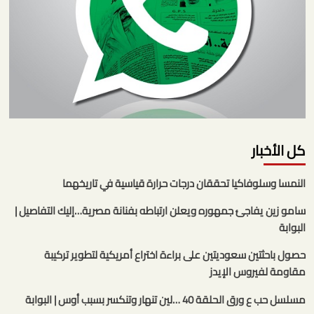
كل الأخبار
النمسا وسلوفاكيا تحققان درجات حرارة قياسية في تاريخهما
سامو زين يفاجئ جمهوره ويعلن ارتباطه بفنانة مصرية…إليك التفاصيل |
البوابة
حصول باحثتين سعوديتين على براءة اختراع أمريكية لتطوير تركيبة
مقاومة لفيروس الإيدز
مسلسل حب ع ورق الحلقة 40 …لين تنهار وتنكسر بسبب أوس | البوابة