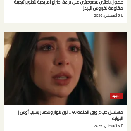
حصول باحثتين سعوديتين على براءة اختراع أمريكية لتطوير تركيبة
مقاومة لفيروس الإيدز
6 أغسطس، 2026
الترفيه
مسلسل حب ع ورق الحلقة 40 …لين تنهار وتنكسر بسبب أوس |
البوابة
6 أغسطس، 2026