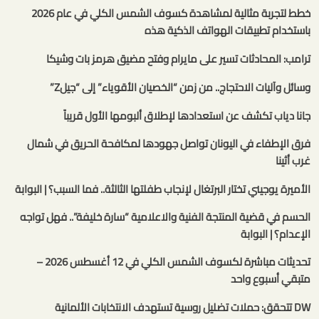
خطط لتجربة مثالية لمشاهدة كسوف الشمس الكلي في عام 2026
باستخدام تطبيقات الهواتف الذكية هذه
ترامب: المحادثات تسير على مايرام وفتح مضيق هرمز بات وشيكا
وسائل وآليات الاحتجاج.. من زمن “الخصيان الأقوياء” إلى “جيلZ”
جانا دياب تكشف عن استعدادها لإطلاق ألبومها الأول قريباً
فرق الإطفاء في اليونان تواصل جهودها لمكافحة الحريق في شمال
غرب أثينا
الأميرة يوجيني تختار البرتغال لإنجاب طفلتها الثالثة.. فما السبب؟ | البوابة
الحسم في قضية المنتجة الفنية والاعلامية “سارة خليفة”.. فهل تواجه
الإعدام؟ | البوابة
تحديثات مباشرة لكسوف الشمس الكلي في 12 أغسطس 2026 –
متبقي أسبوع واحد
DW تتحقق: حملات تضليل روسية تستهدف الانتخابات الألمانية