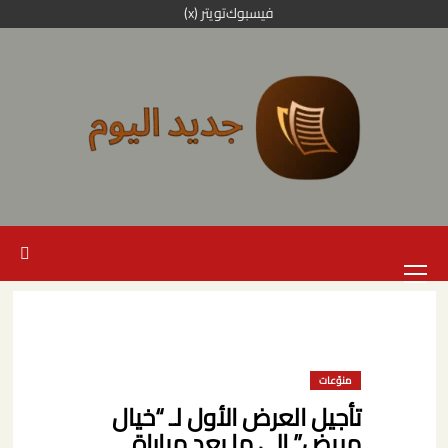
خطي
فيسبوك
تويتر (x)
لى
لمحتوى
القائمة
الرئيسية
منوّعات
تأجيل العرض الأول لـ “خيال
مريض” إلى ما بعد مباراة