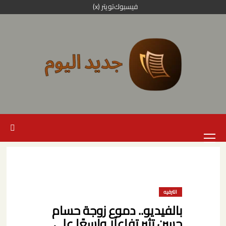
خطي
فيسبوك
تويتر (x)
لى
لمحتوى
القائمة
الرئيسية
الترفيه
بالفيديو.. دموع زوجة حسام
حسن تثير تفاعلًا واسعًا على