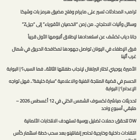
ترامب: المحادثات تسير على مايرام وفتح مضيق هرمز بات وشيكا
وسائل وآليات الاحتجاج.. من زمن “الخصيان الأقوياء” إلى “جيلZ”
جانا دياب تكشف عن استعدادها لإطلاق ألبومها الأول قريباً
فرق الإطفاء في اليونان تواصل جهودها لمكافحة الحريق في شمال
غرب أثينا
الأميرة يوجيني تختار البرتغال لإنجاب طفلتها الثالثة.. فما السبب؟ | البوابة
الحسم في قضية المنتجة الفنية والاعلامية “سارة خليفة”.. فهل تواجه
الإعدام؟ | البوابة
تحديثات مباشرة لكسوف الشمس الكلي في 12 أغسطس 2026 –
متبقي أسبوع واحد
DW تتحقق: حملات تضليل روسية تستهدف الانتخابات الألمانية
انتقادات داخلية وخارجية تحاصر إنفانتينو بعد سحب خطة استثمار كأس