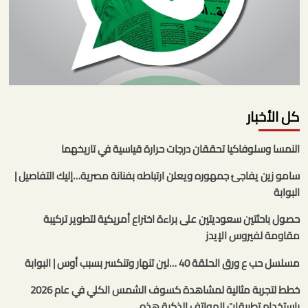
كل الأخبار
النمسا وسلوفاكيا تحققان درجات حرارة قياسية في تاريخهما
سامو زين يفاجئ جمهوره ويعلن ارتباطه بفنانة مصرية…إليك التفاصيل |
البوابة
حصول باحثتين سعوديتين على براءة اختراع أمريكية لتطوير تركيبة
مقاومة لفيروس الإيدز
مسلسل حب ع ورق الحلقة 40 …لين تنهار وتنكسر بسبب أوس | البوابة
خطط لتجربة مثالية لمشاهدة كسوف الشمس الكلي في عام 2026
باستخدام تطبيقات الهواتف الذكية هذه