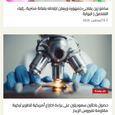
سامو زين يفاجئ جمهوره ويعلن ارتباطه بفنانة مصرية…إليك
التفاصيل | البوابة
6 أغسطس، 2026
طب وصحة
حصول باحثتين سعوديتين على براءة اختراع أمريكية لتطوير تركيبة
مقاومة لفيروس الإيدز