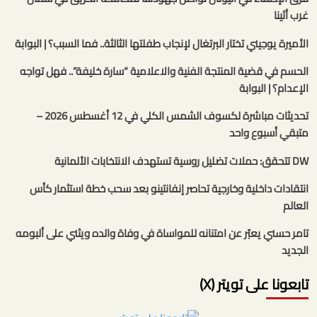
غرب أثينا
الأميرة يوجيني تختار البرتغال لإنجاب طفلتها الثالثة.. فما السبب؟ | البوابة
الحسم في قضية المنتجة الفنية والاعلامية “سارة خليفة”.. فهل تواجه
الإعدام؟ | البوابة
تحديثات مباشرة لكسوف الشمس الكلي في 12 أغسطس 2026 –
متبقي أسبوع واحد
DW تتحقق: حملات تضليل روسية تستهدف الانتخابات الألمانية
انتقادات داخلية وخارجية تحاصر إنفانتينو بعد سحب خطة استثمار كأس
العالم
تامر حسني يعبّر عن امتنانه للمواساة في وفاة والده ويثني على ألبومه
الجديد
تابعونا على تويتر (X)