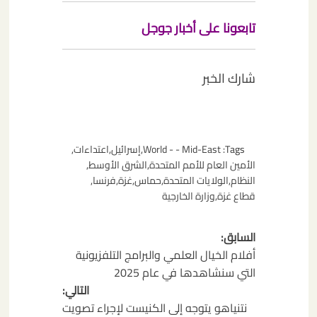
تابعونا على أخبار جوجل
شارك الخبر
Tags:
World - - Mid-East
,
إسرائيل
,
اعتداءات
,
الأمين العام للأمم المتحدة
,
الشرق الأوسط
,
النظام
,
الولايات المتحدة
,
حماس
,
غزة
,
فرنسا
,
قطاع غزة
,
وزارة الخارجية
تصفّح
السابق:
المقالات
أفلام الخيال العلمي والبرامج التلفزيونية
التي سنشاهدها في عام 2025
التالي:
نتنياهو يتوجه إلى الكنيست لإجراء تصويت