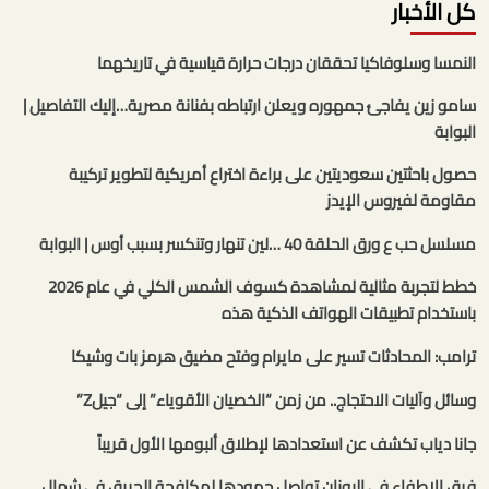
كل الأخبار
النمسا وسلوفاكيا تحققان درجات حرارة قياسية في تاريخهما
سامو زين يفاجئ جمهوره ويعلن ارتباطه بفنانة مصرية…إليك التفاصيل |
البوابة
حصول باحثتين سعوديتين على براءة اختراع أمريكية لتطوير تركيبة
مقاومة لفيروس الإيدز
مسلسل حب ع ورق الحلقة 40 …لين تنهار وتنكسر بسبب أوس | البوابة
خطط لتجربة مثالية لمشاهدة كسوف الشمس الكلي في عام 2026
باستخدام تطبيقات الهواتف الذكية هذه
ترامب: المحادثات تسير على مايرام وفتح مضيق هرمز بات وشيكا
وسائل وآليات الاحتجاج.. من زمن “الخصيان الأقوياء” إلى “جيلZ”
جانا دياب تكشف عن استعدادها لإطلاق ألبومها الأول قريباً
فرق الإطفاء في اليونان تواصل جهودها لمكافحة الحريق في شمال