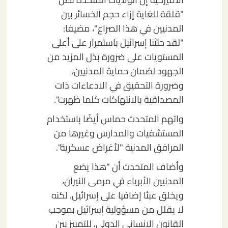
"قلقة للغاية إزاء حجم الخسائر بين
المدنيين في هذا الصراع"، مضيفا:
"لقد حثثنا إسرائيل باستمرار على أعلى
المستويات على ضرورة بذل المزيد من
الجهود لضمان حماية المدنيين،
وضرورة التحقيق في الادعاءات ذات
المصداقية بالانتهاكات كلما ظهرت".
واتهم المتحدث حماس أيضًا باستخدام
المستشفيات والمدارس وغيرها من
المرافق المدنية "لأغراض عسكرية".
وأضاف المتحدث أن "هذا يضع
المدنيين الأبرياء في مرمى النيران،
ويخلق عبئا إضافيا على إسرائيل، لكنه
لا يقلل من مسؤولية إسرائيل بموجب
القانون الإنساني الدولي، للتمييز بين