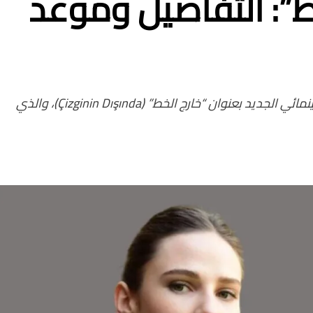
”: التفاصيل وموعد
أعلنت شركة O3 Medya عن انطلاق مشروعها السينمائي الجديد بعنوان “خارج الخط” (Çizginin Dışında)، والذي