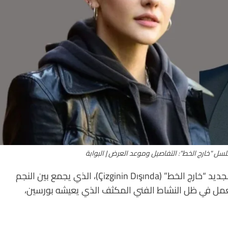
لسل "خارج الخط": التفاصيل وموعد العرض | البوابة
أعلنت شركة O3 Medya عن مشروعها السينمائي الجديد “خارج الخط” (Çizginin Dışında)، الذي يجمع بين النجم
ا العمل في ظل النشاط الفني المكثف الذي يعيشه بورسين،