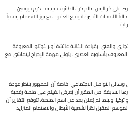
لضوء على كواليس عالم كرة الطائرة. سيجسد كرم بورسين
 حالياً اللمسات الأخيرة لتوقيع العقود مع بوز للانضمام رسمياً
لية.
جاري والفني، بقيادة الكاتبة عائشة أونر كوتلو، المعروفة
دن، المعروف بأسلوبه العصري، يتولى مهمة الإخراج ليتماشى مع
على وسائل التواصل الاجتماعي، خاصة أن الجمهور ينتظر عودة
ها السابقة. من المقرر أن يُعرض الفيلم على منصة رقمية
كيا. وبينما لم يُعلن بعد عن اسم المنصة، تتوقع التقارير أن
وسم المقبل نظراً لشعبية الأبطال والاهتمام المتزايد