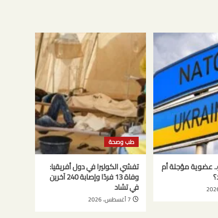
طب وصحة
تو.. عضوية مؤجلة أم
تفشي الكوليرا في دول أفريقيا:
؟
وفاة 13 فردًا وإصابة 240 آخرين
في تشاد
7 أغسطس، 2026