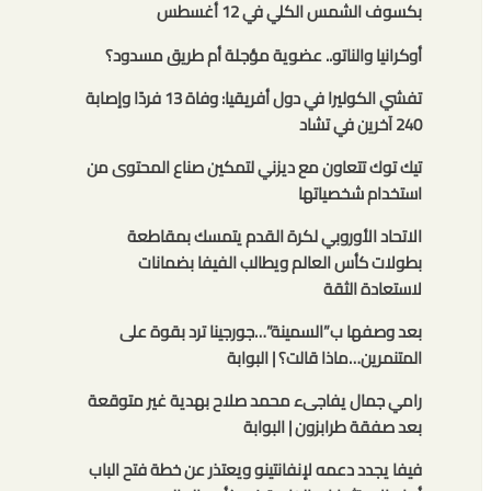
بكسوف الشمس الكلي في 12 أغسطس
أوكرانيا والناتو.. عضوية مؤجلة أم طريق مسدود؟
تفشي الكوليرا في دول أفريقيا: وفاة 13 فردًا وإصابة
240 آخرين في تشاد
تيك توك تتعاون مع ديزني لتمكين صناع المحتوى من
استخدام شخصياتها
الاتحاد الأوروبي لكرة القدم يتمسك بمقاطعة
بطولات كأس العالم ويطالب الفيفا بضمانات
لاستعادة الثقة
بعد وصفها ب”السمينة”…جورجينا ترد بقوة على
المتنمرين…ماذا قالت؟ | البوابة
رامي جمال يفاجىء محمد صلاح بهدية غير متوقعة
بعد صفقة طرابزون | البوابة
فيفا يجدد دعمه لإنفانتينو ويعتذر عن خطة فتح الباب