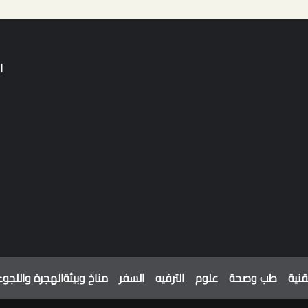
ا
قنية
طب وصحة
علوم
الترفيه
السفر
مناخ وبيئة
الهجرة واللجوء