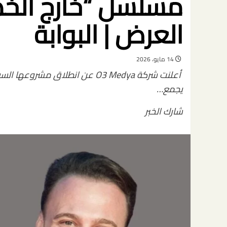
مسلسل “خارج الخط
العرض | البوابة
14 مايو، 2026
يجمع…
شارك الخبر