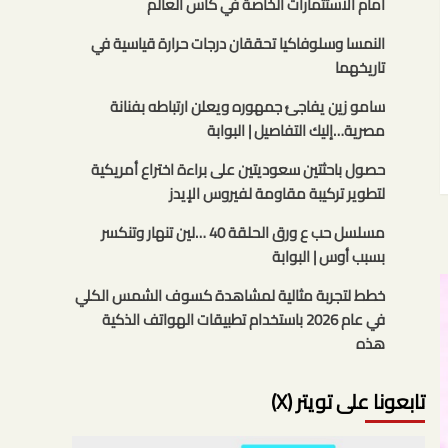
أمام الاستثمارات الخاصة في كأس العالم
النمسا وسلوفاكيا تحققان درجات حرارة قياسية في
تاريخهما
سامو زين يفاجئ جمهوره ويعلن ارتباطه بفنانة
مصرية…إليك التفاصيل | البوابة
حصول باحثتين سعوديتين على براءة اختراع أمريكية
لتطوير تركيبة مقاومة لفيروس الإيدز
مسلسل حب ع ورق الحلقة 40 …لين تنهار وتنكسر
بسبب أوس | البوابة
خطط لتجربة مثالية لمشاهدة كسوف الشمس الكلي
في عام 2026 باستخدام تطبيقات الهواتف الذكية
هذه
تابعونا على تويتر (X)