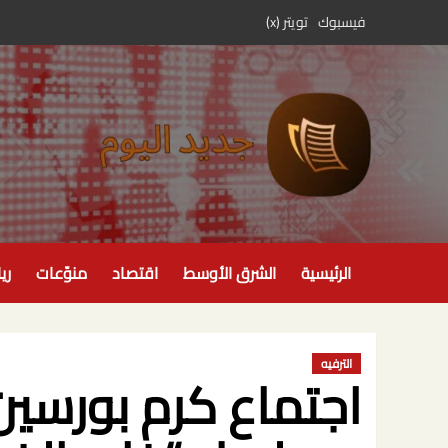
خطي
فيسبوك
تويتر (x)
لى
لمحتوى
الرئيسية
الشرق الأوسط
اقتصاد
منوّعات
ري
الترفيه
اجتماع كرم بورسين 