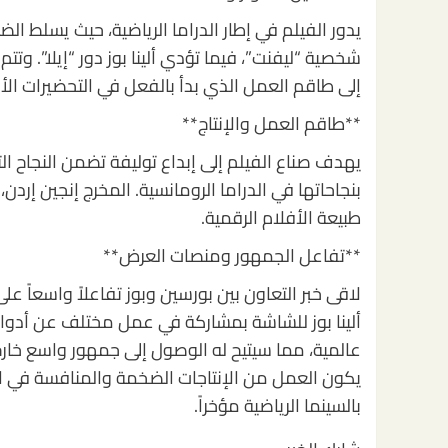
يدور الفيلم في إطار الدراما الرياضية، حيث يسلط ا
شخصية “ليفنت”، فيما تؤدي ألينا بوز دور “إيلا”. وتتم
إلى طاقم العمل الذي بدأ بالفعل في التحضيرات الأو
**طاقم العمل والإنتاج**
يهدف صناع الفيلم إلى إبداع توليفة تضمن النجاح الت
بنجاحاتها في الدراما الرومانسية. المخرج إنجين إر
طبيعة الأفلام الرقمية.
**تفاعل الجمهور ومنصات العرض**
لاقى خبر التعاون بين بورسين وبوز تفاعلاً واسعاً 
ألينا بوز للشاشة بمشاركة في عمل مختلف عن أدوار
عالمية، مما سيتيح له الوصول إلى جمهور واسع خارج تر
يكون العمل من الإنتاجات الضخمة والمنافسة في الم
بالسينما الرياضية مؤخراً.