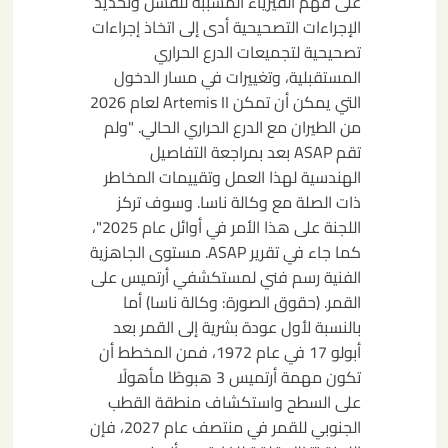
على فهم الفيزياء المسببة للفشل وتحديد
الإجراءات التصحيحية أدى إلى اتخاذ إجراءات
تصحيحية لتجميعات الدرع الحراري
المستقبلية، وتغييرات في مسار الدخول
التي يمكن أن تمكن Artemis II لعام 2026
من الطيران مع الدرع الحراري الحالي. "ولم
تقم ASAP بعد بمراجعة التفاصيل
الهندسية لهذا العمل وتقييمات المخاطر
ذات الصلة مع وكالة ناسا. وسوف تركز
اللجنة على هذا الأمر في أوائل عام 2025"،
كما جاء في تقرير ASAP. مستوى الجاهزية
الفنية رسم فني لمستكشفي أرتميس على
القمر. (حقوق الصورة: وكالة ناسا) أما
بالنسبة لأول عودة بشرية إلى القمر بعد
أبولو 17 في عام 1972، فمن المخطط أن
تكون مهمة أرتميس 3 هبوطًا مأهولًا
على السطح واستكشاف منطقة القطب
الجنوبي للقمر في منتصف عام 2027، فإن