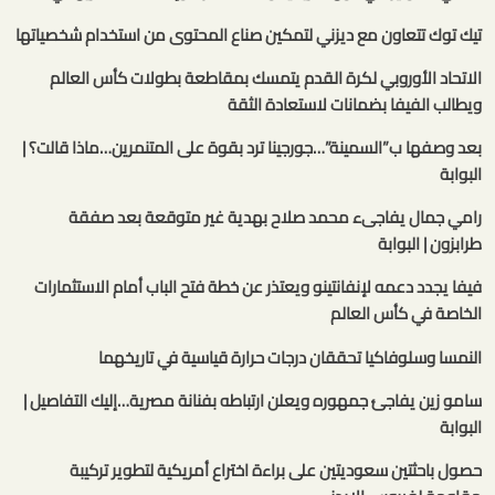
تيك توك تتعاون مع ديزني لتمكين صناع المحتوى من استخدام شخصياتها
الاتحاد الأوروبي لكرة القدم يتمسك بمقاطعة بطولات كأس العالم
ويطالب الفيفا بضمانات لاستعادة الثقة
بعد وصفها ب”السمينة”…جورجينا ترد بقوة على المتنمرين…ماذا قالت؟ |
البوابة
رامي جمال يفاجىء محمد صلاح بهدية غير متوقعة بعد صفقة
طرابزون | البوابة
فيفا يجدد دعمه لإنفانتينو ويعتذر عن خطة فتح الباب أمام الاستثمارات
الخاصة في كأس العالم
النمسا وسلوفاكيا تحققان درجات حرارة قياسية في تاريخهما
سامو زين يفاجئ جمهوره ويعلن ارتباطه بفنانة مصرية…إليك التفاصيل |
البوابة
حصول باحثتين سعوديتين على براءة اختراع أمريكية لتطوير تركيبة