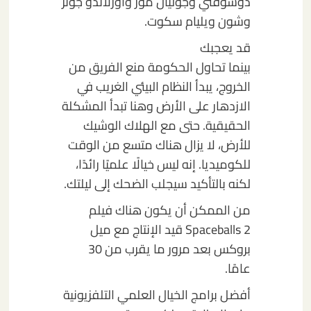
دوشوفني وجوليان مور وأورلاندو جونز
وشون ويليام سكوت.
قد يعجبك
بينما تحاول الحكومة منع الفريق من
الخروج، يبدأ النظام البيئي الغريب في
الازدهار على الأرض وهنا تبدأ المشكلة
الحقيقية. حتى مع الهلاك الوشيك
للأرض، لا يزال هناك متسع من الوقت
للكوميديا. إنه ليس خيالًا علميًا رائدًا،
لكنه بالتأكيد سيجلب الضحك إلى ليلتك.
من الممكن أن يكون هناك فيلم
Spaceballs 2 قيد الإنتاج مع ميل
بروكس بعد مرور ما يقرب من 30
عامًا.
أفضل برامج الخيال العلمي التلفزيونية