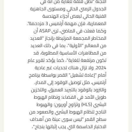
اللجنة "تظل قلقة للغاية من أنه في
الجدول الزمني الحالي ومستوى الجاهزية
الفنية الحالي لبعض أجزاء الهندسة
المعمارية، فإن مهمة أرتميس 3 مزدحمة".
وكما فعلت في الماضي، ترى ASAP أن
المخاطر المجمعة المرتبطة بإنجاز "العديد
من المعالم "الأولية"، بما في ذلك العديد
من المظاهرات الأساسية المطلوبة، قد
تكون مرتفعة للغاية"، كما يؤكد تقرير عام
2024. ولا تزال هناك تحديات غير عادية
أمام "إعادة تشغيل" القمر بواسطة برنامج
أرتميس، مثل توصيل الوقود إلى المدار،
والتزود بالوقود بالتبريد العميق، والتخزين
طويل الأمد في الفضاء؛ ونظام الهبوط
البشري (HLS) وتزاوج أوريون؛ والهبوط
الناجح لنظام الهبوط البشري والصعود من
سطح القمر "ليس سوى عينة من أهداف
الاختبار الحاسمة التي يجب إثباتها بنجاح"،