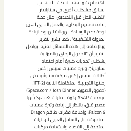
باهتمام كبير، فقد لاحظت اللجنة في
السابق مشكلات أخرى في ستارلاينر
"تتطلب الحل قبل التصديق، مثل خطة
إعادة تصميم البطارية والعمل الجاري لتعزيز
لوحة دعم الوسادة الهوائية للهبوط لزيادة
المرونة التشغيلية"، كما يشير التقرير.
وبالإضافة إلى هذه المسائل الفنية، يواصل
التقرير أن "الجدول الزمني والميزانية
يشكلان تحديات كبيرة أمام اعتماد
ستارلاينر". وتيرة عمليات سبيس إكس
أطلقت سبيس إكس مركبة ستارشيب في
رحلتها التجريبية المتكاملة الثانية (IFT-2).
(حقوق الصورة: Space.com / Josh Dinner)
ووصفت ASAP وتيرة عمليات SpaceX بأنها
مصدر قلق، بالنظر إلى زيادة وتيرة عمليات
Falcon 9، وإضافة قفزات طاقم Dragon
المتمركزة على الساحل الغربي للولايات
المتحدة إلى الفضاء واستعادة مركبات