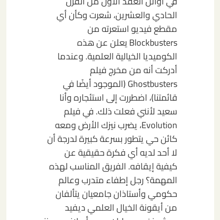
في أوائل العقد الأول من القرن
الحادي والعشرين، شعرت وكأن أي
مقطع فيديو استعرته من
Blockbusters يعلن عن هذه
الكوميديا الخيالية العلمية. وعندما
أدركت أنه من مخرج فيلم
Ghostbusters (الموجود أيضًا في
قائمتنا)، اضطررت إلى استئجاره وأنا
سعيد لأنني فعلت ذلك. في فيلم
Evolution، يضرب نيزك الأرض ومعه
كائن حي يتطور بسرعة كبيرة لدرجة أن
لا أحد لديه أي فكرة حقيقية عن
كيفية إيقافه. الفريق المناسب لهذه
المهمة؟ رجل إطفاء متدرب وعالم
حكومي وأستاذان جامعيان يتألفان
من أيقونة الخيال العلمي ديفيد