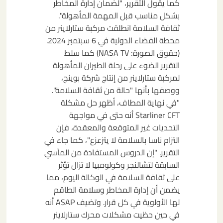
كما يقول التقرير، "لضمان إدارة المخاطر
بشكل مناسب قبل المهمة المأهولة".
ثقافة السلامة انطلقت مركبة ستارلاينر من
محطة الفضاء الدولية في 6 سبتمبر 2024.
(حقوق الصورة: NASA TV) كما سلط
التقرير الضوء على رحلة الطيران المأهولة
لمركبة ستارلاينر من إنتاج شركة بوينج،
ووصفها بأنها "حالة من ثقافة السلامة".
"في نهاية المطاف، أظهر حل مشكلة
Starliner CFT أنه حتى في مواجهة
التحديات غير المتوقعة والمعقدة، فإن
التزام ناسا بالسلامة لا يتزعزع"، كما جاء في
التقرير. "إن الدروس المستفادة من المآسي
السابقة لتشالنجر وكولومبيا لا تزال تؤثر
على ثقافة السلامة في الوكالة اليوم، مما
يضمن أن إدارة المخاطر وسلامة الطاقم
لها الأولوية في كل قرار. وتضيف ASAP أنه
في حين حظيت مشكلات محرك ستارلاينر