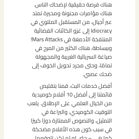
هناك فرصة حقيقية لإضحاك الناس.
هناك مؤامرات مجنونة ومحيرة تمتد
عبر أجيال، من المستقبل الملتوي في
Idiocracy إلى غزو الكائنات الفضائية
المنتفخة الأدمغة في Mars Attacks!
وببساطة، هناك الكثير من المرح في
صياغة السريالية الغريبة والمجهولة
تمامًا، وحتى مجرد تحويل الخوف إلى
ضحك عصبي.
أفضل خدمات البث، قمنا بتقليص
قائمتنا إلى أفضل 10 أفلام كوميدية
من الخيال العلمي على الإطلاق. يلعب
التوقيت الكوميدي، والبراعة في
التمثيل، والنصوص الممتازة دورًا كبيرًا
في سبب كون هذه الأفلام مضحكة
كما هي – حتى لو لم تكن تتوقعها