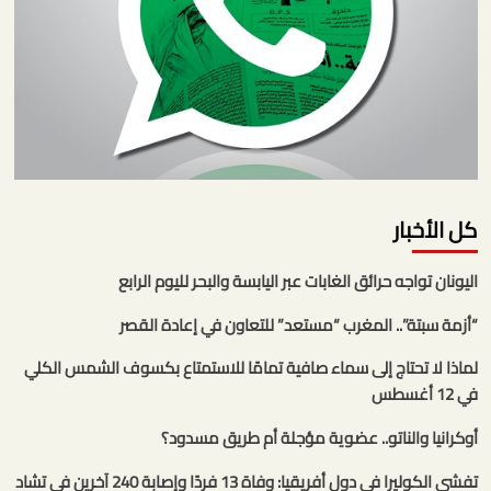
كل الأخبار
اليونان تواجه حرائق الغابات عبر اليابسة والبحر لليوم الرابع
“أزمة سبتة”.. المغرب “مستعد” للتعاون في إعادة القصر
لماذا لا تحتاج إلى سماء صافية تمامًا للاستمتاع بكسوف الشمس الكلي
في 12 أغسطس
أوكرانيا والناتو.. عضوية مؤجلة أم طريق مسدود؟
تفشي الكوليرا في دول أفريقيا: وفاة 13 فردًا وإصابة 240 آخرين في تشاد