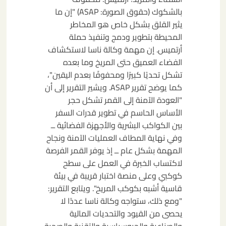
بالشكوك (حقوق الصورة: ASAP) "إن ما
يثير القلق بشكل خاص هو المخاطر
المحيطة بتطوير ودمج وتنفيذ حملة
أرتميس. إن مهمة وكالة ناسا لاستكشاف
الفضاء العميق حتى المريخ وما بعده
تشكل تحديًا كبيرًا ومحفوفًا بعدم اليقين"،
كما يوضح تقرير ASAP. ويشير التقرير إلى أن
"العودة الآمنة إلى القمر تشكل حجر
الأساس الحاسم في تطوير قدرات السفر
بين الكواكب البشرية والأجهزة الفضائية ــ
وفي نهاية المطاف العمليات الآمنة ونجاح
المهمة بشكل عام ــ إذ يوفر القمر الفرصة
لاكتساب الخبرة في العمل على سطح
كوكبي وعلى منصة اختبار قريبة في بيئة
قاسية أشبه بكوكب المريخ". ويتابع التقرير:
"ومع ذلك، ستواجه وكالة ناسا عددًا لا
يحصى من القيود والتحديات المالية