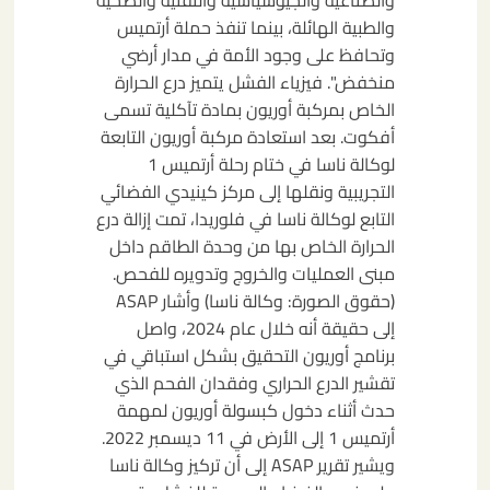
والصناعية والجيوسياسية والتقنية والصحية
والطبية الهائلة، بينما تنفذ حملة أرتميس
وتحافظ على وجود الأمة في مدار أرضي
منخفض". فيزياء الفشل يتميز درع الحرارة
الخاص بمركبة أوريون بمادة تآكلية تسمى
أفكوت. بعد استعادة مركبة أوريون التابعة
لوكالة ناسا في ختام رحلة أرتميس 1
التجريبية ونقلها إلى مركز كينيدي الفضائي
التابع لوكالة ناسا في فلوريدا، تمت إزالة درع
الحرارة الخاص بها من وحدة الطاقم داخل
مبنى العمليات والخروج وتدويره للفحص.
(حقوق الصورة: وكالة ناسا) وأشار ASAP
إلى حقيقة أنه خلال عام 2024، واصل
برنامج أوريون التحقيق بشكل استباقي في
تقشير الدرع الحراري وفقدان الفحم الذي
حدث أثناء دخول كبسولة أوريون لمهمة
أرتميس 1 إلى الأرض في 11 ديسمبر 2022.
ويشير تقرير ASAP إلى أن تركيز وكالة ناسا