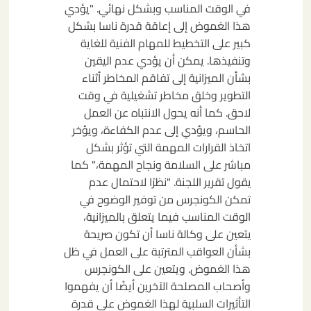
في الوقت المناسب وبشكل نهائي. "يؤدي
هذا الغموض إلى إعاقة قدرة ناسا بشكل
كبير على التخطيط للمهام الفنية للغاية
وتنفيذها. يمكن أن يؤدي عدم اليقين
بشأن الميزانية إلى تفاقم المخاطر أثناء
التطوير وخلق مخاطر تشغيلية في وقت
لاحق. كما أنه يحول الانتباه عن العمل
الحاسم، ويؤدي إلى عدم الكفاءة، ويؤخر
اتخاذ القرارات المهمة التي تؤثر بشكل
مباشر على السلامة ونجاح المهمة،" كما
يقول تقرير اللجنة. "نظرًا لاحتمال عدم
تمكن الكونجرس من توفير الوضوح في
الوقت المناسب فيما يتعلق بالميزانية،
يتعين على وكالة ناسا أن تكون صريحة
بشأن العواقب المترتبة على العمل في ظل
هذا الغموض. ويتعين على الكونجرس
وأصحاب المصلحة الآخرين أيضًا أن يفهموا
التأثيرات السلبية لهذا الغموض على قدرة