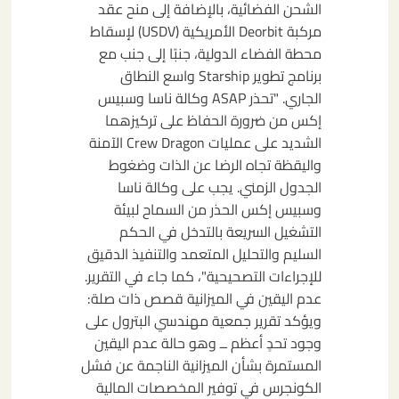
الشحن الفضائية، بالإضافة إلى منح عقد
مركبة Deorbit الأمريكية (USDV) لإسقاط
محطة الفضاء الدولية، جنبًا إلى جنب مع
برنامج تطوير Starship واسع النطاق
الجاري. "تحذر ASAP وكالة ناسا وسبيس
إكس من ضرورة الحفاظ على تركيزهما
الشديد على عمليات Crew Dragon الآمنة
واليقظة تجاه الرضا عن الذات وضغوط
الجدول الزمني. يجب على وكالة ناسا
وسبيس إكس الحذر من السماح لبيئة
التشغيل السريعة بالتدخل في الحكم
السليم والتحليل المتعمد والتنفيذ الدقيق
للإجراءات التصحيحية"، كما جاء في التقرير.
عدم اليقين في الميزانية قصص ذات صلة:
ويؤكد تقرير جمعية مهندسي البترول على
وجود تحدٍ أعظم ــ وهو حالة عدم اليقين
المستمرة بشأن الميزانية الناجمة عن فشل
الكونجرس في توفير المخصصات المالية