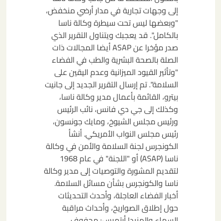
إلى وجهات تجارية في مدار أرضي منخفض،
"وبعضها ليس تحت سيطرة وكالة ناسا
بالكامل". قد يعجبك ويتناول التقرير الذي
صدر مؤخرا عن ASAP أيضا المجالات ذات
الصلة بالصحة البشرية والطب في الفضاء
"وتأثير القيود الميزانية وعدم اليقين على
السلامة". تم إرسال التقرير الجديد إلى جانيت
بيترو، القائمة بأعمال مدير وكالة ناسا،
وكذلك إلى جي دي فانس، نائب الرئيس
ورئيس مجلس الشيوخ، ومايك جونسون،
رئيس مجلس النواب الأمريكي. أنشأ
الكونجرس لجنة السلامة والأمن في وكالة
ناسا (ASAP) أو "اللجنة" في عام 1968
لتقديم المشورة والتوصيات إلى مدير وكالة
ناسا والكونجرس بشأن مسائل السلامة.
أخبار الفضاء العاجلة، وأحدث التحديثات
حول إطلاق الصواريخ، وأحداث مراقبة
السماء والمزيد! أرتميس: محفوف