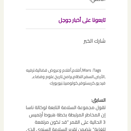
تابعونا على أخبار جوجل
شارك الخبر
Tags:
Mars
,
أفلام
,
أفلام وعروض فضائية،ترفيه
,
الأرض
,
السفر
,
النظام
,
برامج
,
تاريخ
,
علوم وفضاء
,
فيديو
,
كريستوفر
,
كولومبيا
,
نيويورك
تصفّح
السابق:
المقالات
تقول مجموعة السلامة التابعة لوكالة ناسا
إن المخاطر المرتبطة بخطة هبوط أرتميس
3 الحالية على القمر "قد تكون مرتفعة
للغاية" يتضمن تقرير السلامة السنوي الذي