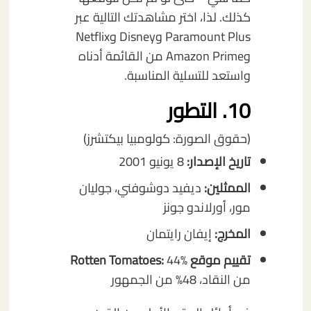
كذلك. لذا، اختر مشاهدتك التالية عبر
Paramount Plus وDisney وNetflix
وAmazon Prime من القائمة أدناه
واستعد للتسلية المناسبة.
10. التطور
(حقوق الصورة: كولومبيا بيكتشرز)
تاريخ الإصدار:
8 يونيو 2001
الممثلين:
ديفيد دوشوفني، جوليان
مور، أورلاندو جونز
المخرج:
إيفان رايتمان
تقييم موقع Rotten Tomatoes:
44%
من النقاد، 48% من الجمهور