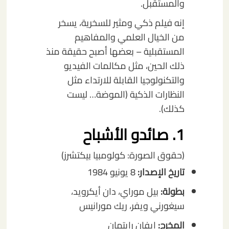
والمستقبل.
إنه فيلم ذكي ومثير للسخرية، يسخر
من الخيال العلمي والمفاهيم
المستقبلية – بعضها أصبح حقيقة منذ
ذلك الحين، مثل مكالمات الفيديو
والتكنولوجيا القابلة للارتداء مثل
النظارات الذكية (الموضة… ليست
كذلك).
1. صائدو الأشباح
(حقوق الصورة: كولومبيا بيكتشرز)
تاريخ الإصدار:
8 يونيو 1984
بطولة:
بيل موراي، دان أيكرويد،
سيغورني ويفر، ريك مورانيس
المخرج:
إيفان رايتمان