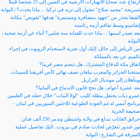
ارتفاع عدد ضحايا الانهيارات الأرضية في الصين إلى 25 شخصاً قتيلاً
تسريحة “محمد صلاح” تتحول إلى ترند في تركيا …ماذا يحدث؟ | البوابة
الفيفا يحذر من “جهود متضافرة ومستمرة” هدفها “تقويض” مكانة
إنفانتينو وسط تفاقم أزمة رئاسته
بعد تصدر اسمها …ماذا حدث للفنانة منة شلبي؟ أنباء عن أزمة صحية |
البوابة
من الرياض إلى حائل: إليك أول تجربة لاستخدام الروبوت في إجراء
تكميم عن بعد بالمملكة
اتفاق مكة للدفاع المشترك.. هل تنضم مصر قريبا؟
منتخبا الجزائر والمغرب يبلغان نصف نهائي كأس أفريقيا للسيدات
ويتأهلان إلى مونديال البرازيل
بعد عشرة أعوام.. هل نجح قانون الاندماج في ألمانيا؟
عمرو دياب يحتفل ببطلة كليب “لولا البنات” خلال حفله في العلمين
برنامج أممي لدعم العودة الطوعية للاجئين السوريين في لبنان –
صحيفة الحرية
حرائق الغابات تندلع في ولاية واشنطن وتدمر 250 ألف فدان
نور غندور تتعرّض لحادث صادم في بيروت.. اليك تفاصيل عملية
السرقة في الشارع | البوابة