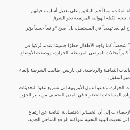
 المئات، مما أجبر الملايين على تعديل أسلوب حياتهم
تجه الكتلة الهوائية المرتفعة نحو الشرق.
 لم يعد تهديداً في المستقبل، بل أصبح “واقعاً حسياً يؤثر
في فرنسا، سجلت درجات الحرارة ارتفاعاً تجاوز 40 درجة مئوية في باريس، مما أدى إلى وفاة至少 55 شخصاً. كما واجه الأطفال خطرًا جسيمًا عندما تُركوا في
يراً بحالات المرضى المرتبطة بالحرارة، ووصفت الأوضاع
اليات الثقافية والرياضية. في باريس، طالبت الشرطة بإلغاء
بر المقبل.
ت الحرارة. وتدعو الدول الأوروبية إلى تسريع تنفيذ التحديثات
ادة المساحات الخضراء في المدن للتخفيف من تأثير الجزر
لإحصاءات إلى أن الخسائر الاقتصادية الناتجة عن ارتفاع