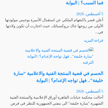
فما السبب؟ | البوابة
الحلقة
40
5 أغسطس، 2026
…
أعلن قصر باكنغهام الملكي عن استقبال الأميرة يوجيني مولودتها
لين
الأولى من زوجها جاك بروكسبانك، حيث اختارت أن تكون ولادتها
تنهار
في...
وتنكسر
اقرأ
قراءة المزيد
بسبب
المزيد
أوس
عن
|
الأميرة
البوابة
الترفيه
يوجيني
تختار
الحسم في قضية المنتجة الفنية والاعلامية “سارة
البرتغال
خليفة”.. فهل تواجه الإعدام؟ | البوابة
لإنجاب
طفلتها
5 أغسطس، 2026
الثالثة..
أحالت محكمة جنايات القاهرة أوراق الإعلامية والمنتجة الفنية
فما
الشهيرة "سارة خليفة" الى مفتي الجمهورية للنظر في فرض
السبب؟