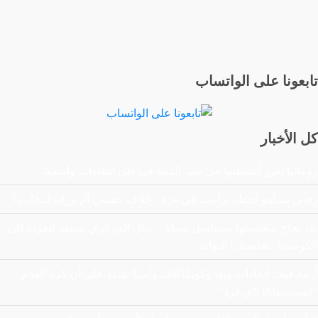
ناسا
نحو
القمر
ضد
تابعونا على الواتساب
الصين
(مقطع
حصري)
كل الأخبار
رومانيا تعزز أنشطتها في صيد الدببة في ظل انتقادات واسعة.
رفض نتنياهو لخطة ترامب في غزة.. خلاف حقيقي أم ورقة انتخابية؟
بعد نجاح شخصيتها بمسلسل صبايا …نبال الجزائري تستعد للعودة إلى
الكوميديا ..تفاصيل | البوابة
أزمة فيفا: اتحادات ويفا وكونكاكاف وآسيا تشدد على أن كرة القدم
“ليست ملكا لأي فرد”