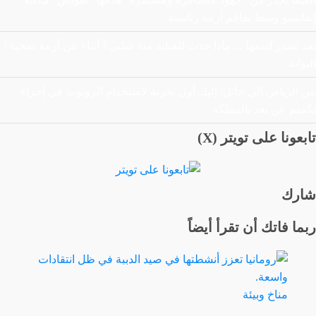
إنفانتينو وسط تفاقم أزمة رئاسته
بعد تصدر اسمها …ماذا حدث للفنانة منة شلبي؟ أنباء عن أزمة صحية |
البوابة
من الرياض إلى حائل: إليك أول تجربة لاستخدام الروبوت في إجراء
تكميم عن بعد بالمملكة
تابعونا على تويتر (X)
شارك
ربما فاتك أن تقرأ أيضاً
مناخ وبيئة