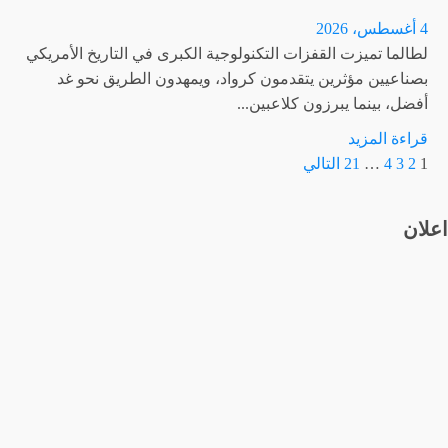
القفص
4 أغسطس، 2026
الذهبي
لطالما تميزت القفزات التكنولوجية الكبرى في التاريخ الأمريكي
سرّاً؟..
بصناعيين مؤثرين يتقدمون كرواد، ويمهدون الطريق نحو غد
صورة
أفضل، بينما يبرزون كلاعبين...
تكشف
مفاجآت
اقرأ
قراءة المزيد
تعدد
|
المزيد
1
2
3
4
…
21
التالي
البوابة
عن
صفحات
شبكة
المقالات
اعلان
CNN
تُحلل
كيف
يدعم
إيلون
ماسك
وجيف
بيزوس
سباق