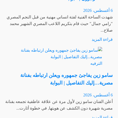
ترد
بقوة
6 أغسطس، 2026
على
شهدت الساحة الفنية لفتة انساني مهنية من قبل النجم المصري
المتنمرين…
"رامي جمال" حيث قام بتكريم اللاعب المصري الشهير محمد
ماذا
صلاح...
قالت؟
اقرأ
قراءة المزيد
|
المزيد
البوابة
عن
رامي
الترفيه
جمال
يفاجىء
سامو زين يفاجئ جمهوره ويعلن ارتباطه بفنانة
محمد
مصرية…إليك التفاصيل | البوابة
صلاح
بهدية
6 أغسطس، 2026
غير
أعلن الفنان سامو زين لأول مرة عن علاقة عاطفية تجمعه بفنانة
متوقعة
مصرية شهيرة دون الكشف عن هويتها, في خطوة أثارت...
بعد
اقرأ
قراءة المزيد