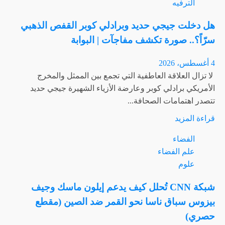
الترفيه
شقيق
محمد
هل دخلت جيجي حديد وبرادلي كوبر القفص الذهبي
هنيدي
سرّاً؟.. صورة تكشف مفاجآت | البوابة
تُفسد
فرحة
4 أغسطس، 2026
نجاحه
لا تزال العلاقة العاطفية التي تجمع بين الممثل والمخرج
في
الأمريكي برادلي كوبر وعارضة الأزياء الشهيرة جيجي حديد
فيلم
تتصدر اهتمامات الصحافة...
“الجواهرجي”..
اقرأ
قراءة المزيد
ما
المزيد
القصة؟
الفضاء
عن
|
علم الفضاء
هل
البوابة
علوم
دخلت
جيجي
شبكة CNN تُحلل كيف يدعم إيلون ماسك وجيف
حديد
بيزوس سباق ناسا نحو القمر ضد الصين (مقطع
وبرادلي
حصري)
كوبر