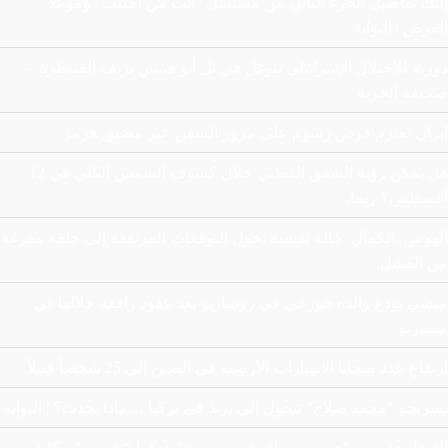
إليك تفاصيل الجزء الثاني من مسلسل “أنت من أحببت” وموعد
العرض | البوابة
دورية للاحتلال الإسرائيلي تتوغل في تل أبو قبيس بريف القنيطرة –
صحيفة الحرية
إيران تعتزم فرض رسوم على مرور السفن عبر مضيق هرمز
هل يمكن رؤية الشفق القطبي خلال كسوف الشمس الكلي في 12
أغسطس؟ ربما.
الهوس بالكمال: حالة نفسية تحول التوقعات المرتفعة إلى حلقة مفرغة
من الفشل.
ميسي يودع والده خورخي في روساريو بعد عقود رافقه خلالها في
مسيرته
ارتفاع عدد ضحايا الانهيارات الأرضية في الصين إلى 25 شخصاً قتيلاً
تسريحة “محمد صلاح” تتحول إلى ترند في تركيا …ماذا يحدث؟ | البوابة
الفيفا يحذر من “جهود متضافرة ومستمرة” هدفها “تقويض” مكانة