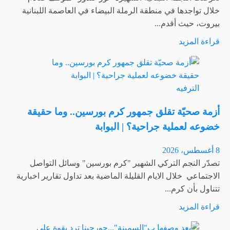
منة
خلال تواجدها في منطقة الرملة البيضاء في العاصمة اللبنانية
شلبي؟
بيروت، حيث أقدم...
أنباء
اقرأ
قراءة المزيد
عن
المزيد
أزمة
عن
صحية
نور
|
الترفيه
غندور
البوابة
تتعرّض
أزمة صحيّة تقلق جمهور كرم بورسين.. وما حقيقة
لحادث
خضوعه لعملية جراحية؟ | البوابة
صادم
في
8 أغسطس، 2026
بيروت..
تصدّر النجم التركي الشهير "كرم بورسين" وسائل التواصل
اليك
الاجتماعي خلال الايام القليلة الماضية بعد تداول تقارير اخبارية
تفاصيل
تتناول بأن كرم...
عملية
اقرأ
قراءة المزيد
السرقة
المزيد
في