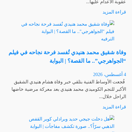
عقوبة الاعدام عليها...
|
اقرأ
قراءة المزيد
البوابة
المزيد
عن
الحسم
الترفيه
في
قضية
وفاة شقيق محمد هنيدي تُفسد فرحة نجاحه في فيلم
المنتجة
“الجواهرجي”.. ما القصة؟ | البوابة
الفنية
والاعلامية
4 أغسطس، 2026
“سارة
فُجعت الأوساط الفنية بتلقي خبر وفاة هشام هنيدي الشقيق
خليفة”..
الأكبر للنجم الكوميدي محمد هنيدي بعد معركة مرضية خاضها
فهل
الراحل خلال...
تواجه
اقرأ
قراءة المزيد
الإعدام؟
المزيد
|
عن
البوابة
وفاة