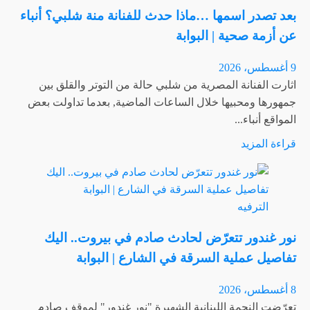
صلاح”
بعد تصدر اسمها …ماذا حدث للفنانة منة شلبي؟ أنباء
تتحول
عن أزمة صحية | البوابة
إلى
ترند
9 أغسطس، 2026
في
اثارت الفنانة المصرية من شلبي حالة من التوتر والقلق بين
تركيا
جمهورها ومحبيها خلال الساعات الماضية, بعدما تداولت بعض
…
المواقع أنباء...
ماذا
اقرأ
قراءة المزيد
يحدث؟
المزيد
|
عن
البوابة
بعد
الترفيه
تصدر
اسمها
نور غندور تتعرّض لحادث صادم في بيروت.. اليك
…
تفاصيل عملية السرقة في الشارع | البوابة
ماذا
حدث
8 أغسطس، 2026
للفنانة
تعرّضت النجمة اللبنانية الشهيرة "نور غندور" لموقف صادم