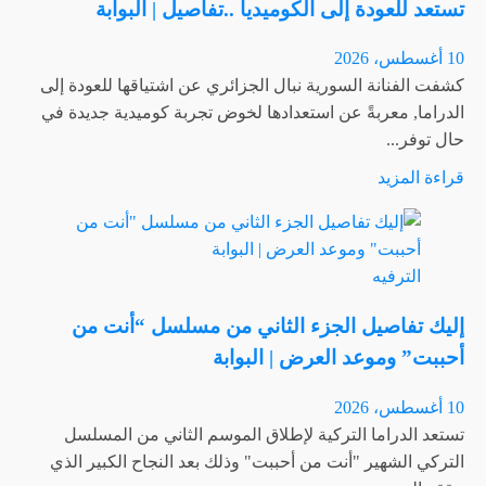
تستعد للعودة إلى الكوميديا ..تفاصيل | البوابة
10 أغسطس، 2026
كشفت الفنانة السورية نبال الجزائري عن اشتياقها للعودة إلى
الدراما, معربةً عن استعدادها لخوض تجربة كوميدية جديدة في
حال توفر...
اقرأ
قراءة المزيد
المزيد
عن
بعد
الترفيه
نجاح
شخصيتها
إليك تفاصيل الجزء الثاني من مسلسل “أنت من
بمسلسل
أحببت” وموعد العرض | البوابة
صبايا
…
10 أغسطس، 2026
نبال
تستعد الدراما التركية لإطلاق الموسم الثاني من المسلسل
الجزائري
التركي الشهير "أنت من أحببت" وذلك بعد النجاح الكبير الذي
تستعد