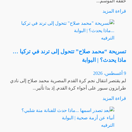
حققه الموسم...
للعودة
اقرأ
قراءة المزيد
إلى
المزيد
الكوميديا
عن
..تفاصيل
إليك
|
الترفيه
تفاصيل
البوابة
الجزء
تسريحة “محمد صلاح” تتحول إلى ترند في تركيا …
الثاني
ماذا يحدث؟ | البوابة
من
مسلسل
9 أغسطس، 2026
“أنت
لم يقتصر انتقال نجم كرة القدم المصرية محمد صلاح إلى نادي
من
طرابزون سبور على أجواء كرة القدم, إذ بدا تأثير...
أحببت”
اقرأ
قراءة المزيد
وموعد
المزيد
العرض
عن
|
تسريحة
البوابة
الترفيه
“محمد