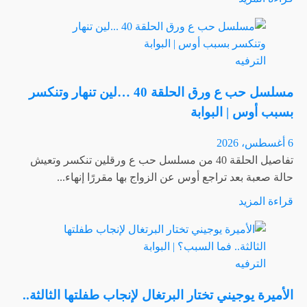
صفقة
المزيد
طرابزون
عن
|
سامو
البوابة
الترفيه
زين
يفاجئ
مسلسل حب ع ورق الحلقة 40 …لين تنهار وتنكسر
جمهوره
بسبب أوس | البوابة
ويعلن
ارتباطه
6 أغسطس، 2026
بفنانة
تفاصيل الحلقة 40 من مسلسل حب ع ورقلين تنكسر وتعيش
مصرية…
حالة صعبة بعد تراجع أوس عن الزواج بها مقررًا إنهاء...
إليك
اقرأ
قراءة المزيد
التفاصيل
المزيد
|
عن
البوابة
مسلسل
الترفيه
حب
ع
الأميرة يوجيني تختار البرتغال لإنجاب طفلتها الثالثة..
ورق