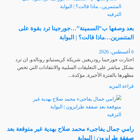
عن
الشارع
أزمة
|
الترفيه
صحيّة
البوابة
تقلق
بعد وصفها ب”السمينة”…جورجينا ترد بقوة على
جمهور
المتنمرين…ماذا قالت؟ | البوابة
كرم
بورسين..
6 أغسطس، 2026
وما
اختارت جورجينا رودريغيز, شريكة كريستيانو رونالدو, ان ترد
حقيقة
بشكل مباشر على التعليقات السلبية والانتقادات التي تخص
خضوعه
مظهرها بالفترة الأخيرة, مؤكدة...
لعملية
اقرأ
قراءة المزيد
جراحية؟
المزيد
|
عن
البوابة
بعد
الترفيه
وصفها
ب”السمينة”…
رامي جمال يفاجىء محمد صلاح بهدية غير متوقعة بعد
جورجينا
صفقة طرابزون | البوابة