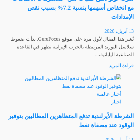
لشركة
مع انخفاض أسهمها بنسبة 7.2% بسبب نقص
لوفتهانزا
الإمدادات
بسبب
إضراب
13 أبريل، 2026
الطيارين
نُشر هذا المقال لأول مرة على موقع GuruFocus. بدأت ضغوط
سلاسل التوريد المرتبطة بالحرب الإيرانية تظهر في القاعدة
الصناعية اليابانية،...
اقرأ
قراءة المزيد
المزيد
عن
شركة
أخبار عالمية
توتو
اخبار
تُعلّق
طلبات
الشرطة الأيرلندية تدفع المتظاهرين المطالبين بتوفير
شراء
الوقود عند مصفاة نفط
مستلزمات
الحمامات
11 أبريل، 2026