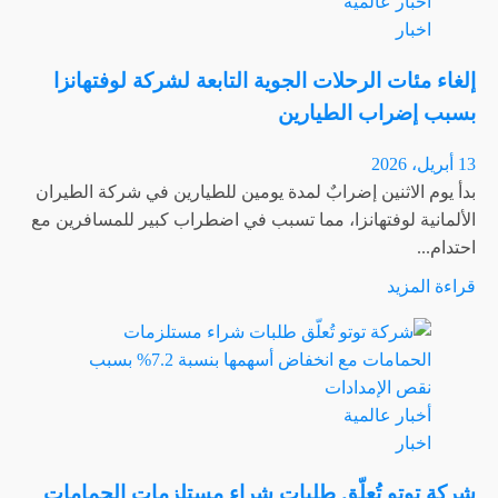
أخبار عالمية
كاسحة
اخبار
ألغام
فرنسية
إلغاء مئات الرحلات الجوية التابعة لشركة لوفتهانزا
مخضرمة
بسبب إضراب الطيارين
في
الخليج
13 أبريل، 2026
بدوريات
بدأ يوم الاثنين إضرابٌ لمدة يومين للطيارين في شركة الطيران
في
الألمانية لوفتهانزا، مما تسبب في اضطراب كبير للمسافرين مع
القناة
احتدام...
اقرأ
قراءة المزيد
المزيد
عن
إلغاء
مئات
أخبار عالمية
الرحلات
اخبار
الجوية
التابعة
شركة توتو تُعلّق طلبات شراء مستلزمات الحمامات