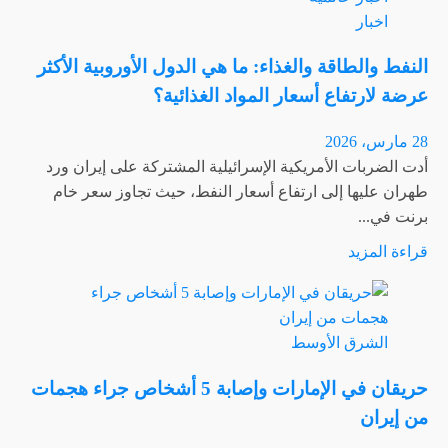
تزال
اخبار
دول
الخليج
النفط والطاقة والغذاء: ما هي الدول الأوروبية الأكثر
تواجه
عرضة لارتفاع أسعار المواد الغذائية؟
هجمات
إيرانية،
28 مارس، 2026
حيث
أدت الضربات الأمريكية الإسرائيلية المشتركة على إيران ورد
تتعرض
طهران عليها إلى ارتفاع أسعار النفط، حيث تجاوز سعر خام
البنية
برنت في...
التحتية
اقرأ
قراءة المزيد
الحيوية
المزيد
للطاقة
عن
للخطر.
النفط
الشرق الأوسط
والطاقة
والغذاء:
حريقان في الإمارات وإصابة 5 أشخاص جراء هجمات
ما
من إيران
هي