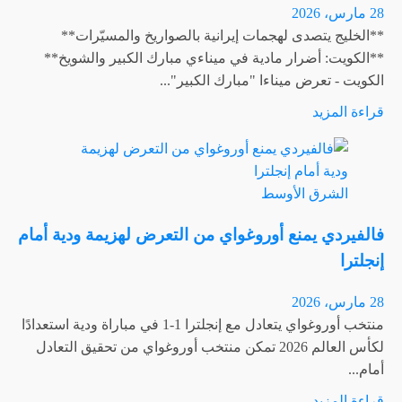
الدول
28 مارس، 2026
الأوروبية
**الخليج يتصدى لهجمات إيرانية بالصواريخ والمسيّرات**
الأكثر
**الكويت: أضرار مادية في ميناءي مبارك الكبير والشويخ**
عرضة
الكويت - تعرض ميناءا "مبارك الكبير"...
لارتفاع
اقرأ
قراءة المزيد
أسعار
المزيد
المواد
عن
الغذائية؟
حريقان
الشرق الأوسط
في
الإمارات
فالفيردي يمنع أوروغواي من التعرض لهزيمة ودية أمام
وإصابة
إنجلترا
5
أشخاص
28 مارس، 2026
جراء
منتخب أوروغواي يتعادل مع إنجلترا 1-1 في مباراة ودية استعدادًا
هجمات
لكأس العالم 2026 تمكن منتخب أوروغواي من تحقيق التعادل
من
أمام...
إيران
اقرأ
قراءة المزيد