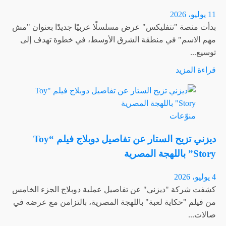
11 يوليو، 2026
بدأت منصة "نتفليكس" عرض مسلسلًا عربيًا جديدًا بعنوان "مش
مهم الاسم" في منطقة الشرق الأوسط، في خطوة تهدف إلى
توسيع...
اقرأ
قراءة المزيد
المزيد
عن
المسلسل
منوّعات
الرومانسي
“مش
ديزني تزيح الستار عن تفاصيل دوبلاج فيلم “Toy
مهم
Story” باللهجة المصرية
الاسم”
يتصدر
4 يوليو، 2026
نيتفليكس:
كشفت شركة "ديزني" عن تفاصيل عملية دوبلاج الجزء الخامس
التفاصيل
من فيلم "حكاية لعبة" باللهجة المصرية، بالتزامن مع عرضه في
ومواعيد
صالات...
العرض