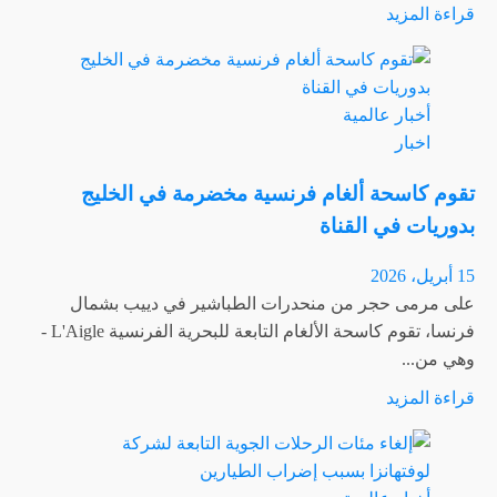
اقرأ
قراءة المزيد
|
المزيد
البوابة
عن
ديزني
أخبار عالمية
تزيح
اخبار
الستار
عن
تقوم كاسحة ألغام فرنسية مخضرمة في الخليج
تفاصيل
بدوريات في القناة
دوبلاج
فيلم
15 أبريل، 2026
“Toy
على مرمى حجر من منحدرات الطباشير في دييب بشمال
Story”
فرنسا، تقوم كاسحة الألغام التابعة للبحرية الفرنسية L'Aigle -
باللهجة
وهي من...
المصرية
اقرأ
قراءة المزيد
المزيد
عن
تقوم