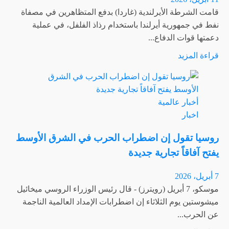
مع
قامت الشرطة الأيرلندية (غاردا) بدفع المتظاهرين في مصفاة
انخفاض
نفط في جمهورية أيرلندا باستخدام رذاذ الفلفل، في عملية
أسهمها
دعمتها قوات الدفاع...
بنسبة
اقرأ
قراءة المزيد
7.2%
المزيد
بسبب
عن
نقص
الشرطة
الإمدادات
أخبار عالمية
الأيرلندية
اخبار
تدفع
المتظاهرين
روسيا تقول إن اضطراب الحرب في الشرق الأوسط
المطالبين
يفتح آفاقاً تجارية جديدة
بتوفير
الوقود
7 أبريل، 2026
عند
موسكو، 7 أبريل (رويترز) - قال رئيس الوزراء الروسي ميخائيل
مصفاة
ميشوستين يوم الثلاثاء إن اضطرابات الإمداد العالمية الناجمة
نفط
عن الحرب...