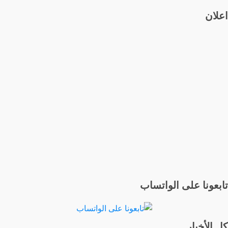
السعودية
المقالات
اعلان
تلغي
رسوم
تخزين
الواردات
والصادرات
الخليجية
لمدة
60
يومًا
تابعونا على الواتساب
كل الأخبار