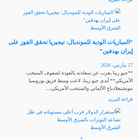
المزيد
عن
فالفيردي
الشرق الأوسط
يمنع
أوروغواي
“المباريات الودية للمونديال: نيجيريا تحقق الفوز على
من
إيران بهدفين”
التعرض
لهزيمة
27 مارس، 2026
ودية
**جيو رينا يعرب عن سعادته بالعودة لصفوف المنتخب
أمام
الأمريكي** أبدى جيو رينا، لاعب وسط فريق بوروسيا
إنجلترا
مونشنغلادباخ الألماني والمنتخب الأمريكي،...
اقرأ
قراءة المزيد
المزيد
عن
“المباريات
الشرق الأوسط
الودية
للمونديال: