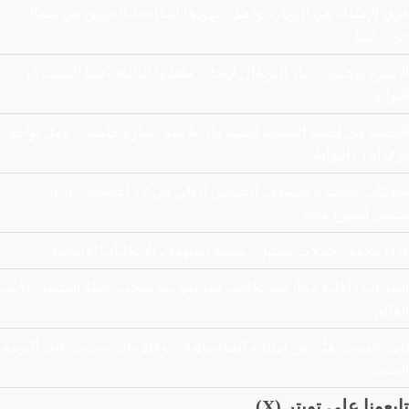
فرق الإطفاء في اليونان تواصل جهودها لمكافحة الحريق في شمال
غرب أثينا
الأميرة يوجيني تختار البرتغال لإنجاب طفلتها الثالثة.. فما السبب؟ |
البوابة
الحسم في قضية المنتجة الفنية والاعلامية “سارة خليفة”.. فهل تواجه
الإعدام؟ | البوابة
تحديثات مباشرة لكسوف الشمس الكلي في 12 أغسطس 2026 –
متبقي أسبوع واحد
DW تتحقق: حملات تضليل روسية تستهدف الانتخابات الألمانية
انتقادات داخلية وخارجية تحاصر إنفانتينو بعد سحب خطة استثمار كأس
العالم
تامر حسني يعبّر عن امتنانه للمواساة في وفاة والده ويثني على ألبومه
الجديد
تابعونا على تويتر (X)