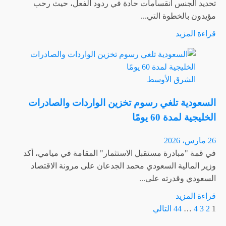
تحديد الجنس انقسامات حادة في ردود الفعل، حيث رحب
التوترات
مؤيدون بالخطوة التي...
بالشرق
اقرأ
قراءة المزيد
الأوسط
المزيد
عن
سياسة
الشرق الأوسط
اللجنة
الأولمبية
السعودية تلغي رسوم تخزين الواردات والصادرات
الدولية
الخليجية لمدة 60 يومًا
بخصوص
الأهلية
26 مارس، 2026
الجنسية
في قمة "مبادرة مستقبل الاستثمار" المقامة في ميامي، أكد
تثير
وزير المالية السعودي محمد الجدعان على مرونة الاقتصاد
جدلاً
السعودي وقدرته على...
واسعاً
اقرأ
قراءة المزيد
تعدد
المزيد
1
2
3
4
…
44
التالي
عن
صفحات