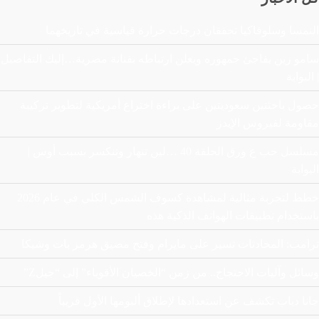
النمسا وسلوفاكيا تحققان درجات حرارة قياسية في تاريخهما
سامو زين يفاجئ جمهوره ويعلن ارتباطه بفنانة مصرية…إليك التفاصيل
| البوابة
حصول باحثتين سعوديتين على براءة اختراع أمريكية لتطوير تركيبة
مقاومة لفيروس الإيدز
مسلسل حب ع ورق الحلقة 40 …لين تنهار وتنكسر بسبب أوس |
البوابة
خطط لتجربة مثالية لمشاهدة كسوف الشمس الكلي في عام 2026
باستخدام تطبيقات الهواتف الذكية هذه
ترامب: المحادثات تسير على مايرام وفتح مضيق هرمز بات وشيكا
وسائل وآليات الاحتجاج.. من زمن “الخصيان الأقوياء” إلى “جيلZ”
جانا دياب تكشف عن استعدادها لإطلاق ألبومها الأول قريباً