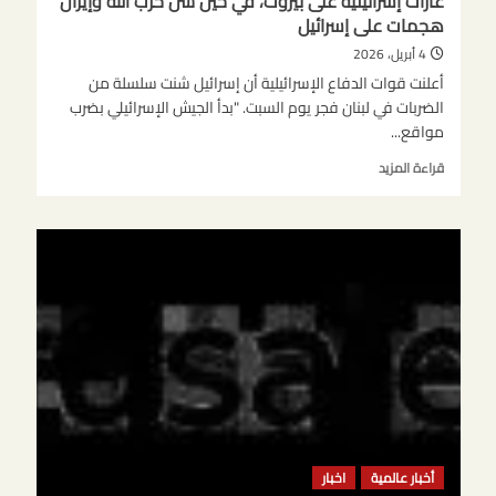
غارات إسرائيلية على بيروت، في حين شنّ حزب الله وإيران
هجمات على إسرائيل
4 أبريل، 2026
أعلنت قوات الدفاع الإسرائيلية أن إسرائيل شنت سلسلة من
الضربات في لبنان فجر يوم السبت. "بدأ الجيش الإسرائيلي بضرب
مواقع...
اقرأ
قراءة المزيد
المزيد
عن
غارات
إسرائيلية
على
بيروت،
في
حين
شنّ
حزب
الله
وإيران
هجمات
على
أخبار عالمية
اخبار
إسرائيل