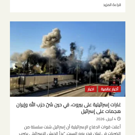
اقرأ
قراءة المزيد
المزيد
عن
اعتقال
إسرائيلي
بتهمة
التخطيط
لاغتيال
رئيس
الوزراء
الإيراني
السابق
نفتالي
بينيت
أخبار عالمية
اخبار
غارات إسرائيلية على بيروت، في حين شنّ حزب الله وإيران
هجمات على إسرائيل
4 أبريل، 2026
أعلنت قوات الدفاع الإسرائيلية أن إسرائيل شنت سلسلة من
الضربات في لبنان فجر يوم السبت. "بدأ الجيش الإسرائيلي بضرب