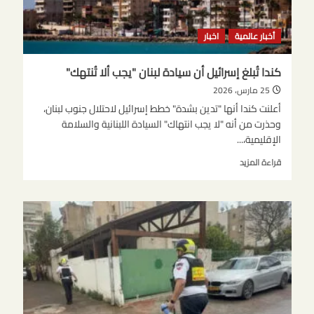
أخبار عالمية
اخبار
كندا تُبلغ إسرائيل أن سيادة لبنان "يجب ألا تُنتهك"
25 مارس، 2026
أعلنت كندا أنها "تدين بشدة" خطط إسرائيل لاحتلال جنوب لبنان،
وحذرت من أنه "لا يجب انتهاك" السيادة اللبنانية والسلامة
الإقليمية،...
اقرأ
قراءة المزيد
المزيد
عن
كندا
تُبلغ
إسرائيل
أن
سيادة
لبنان
"يجب
ألا
تُنتهك"