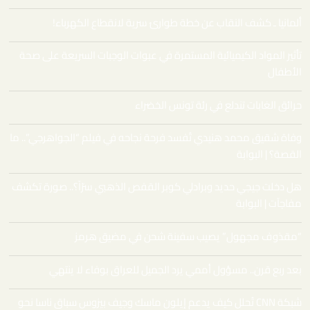
ألمانيا ـ كشف النقاب عن خطة طوارئ سرية لانقطاع الكهرباء!
تأثير المواد الكيميائية المستمرة في عبوات الوجبات السريعة على صحة
الأطفال
حرائق الغابات تندلع في رئة تونس الخضراء
وفاة شقيق محمد هنيدي تُفسد فرحة نجاحه في فيلم “الجواهرجي”.. ما
القصة؟ | البوابة
هل دخلت جيجي حديد وبرادلي كوبر القفص الذهبي سرّاً؟.. صورة تكشف
مفاجآت | البوابة
“مقذوف مجهول” يصيب سفينة شحن في مضيق هرمز
بعد ربع قرن.. مسؤول أممي يرد الجميل للعراق بوفاء لا ينتهي
شبكة CNN تُحلل كيف يدعم إيلون ماسك وجيف بيزوس سباق ناسا نحو