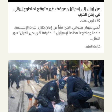
من إيران إلى إسرائيل: موقف غير متوقع لمتطوع إيراني
في زمن الحرب
2 أبريل، 2026
أصبح مهران رضواني، الذي نشأ في إيران خلال الثورة الإسلامية،
داعماً ومتطوعاً مخلصاً لإسرائيل. "الحقيقة أغرب من الخيال" هو
المثل...
اقرأ
قراءة المزيد
المزيد
عن
من
إيران
إلى
إسرائيل:
موقف
غير
متوقع
لمتطوع
إيراني
في
زمن