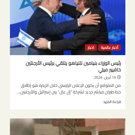
عقب
ظهورها
في
إعلان
عقاري
في
إسرائيل
أخبار عالمية
اخبار
رئيس الوزراء بنيامين نتنياهو يلتقي برئيس الأرجنتين
خافيير ميلي
19 أبريل، 2026
من المتوقع أن يكون الإعلان الرئيسي خلال الزيارة هو إطلاق
خط طيران مباشر جديد لشركة "إل عال" بين إسرائيل والأرجنتين....
اقرأ
قراءة المزيد
المزيد
عن
رئيس
الوزراء
بنيامين