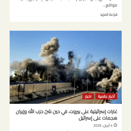
مواقع...
اقرأ
قراءة المزيد
المزيد
عن
غارات
إسرائيلية
على
بيروت،
في
حين
شنّ
حزب
الله
وإيران
هجمات
على
أخبار عالمية
اخبار
إسرائيل
غارات إسرائيلية على بيروت، في حين شنّ حزب الله وإيران
هجمات على إسرائيل
4 أبريل، 2026