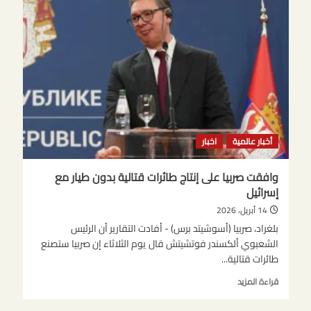
الرمزية
الإسرائيلية
على
الجسور
والمباني
الشاهقة
حدود
القوة
العسكرية
أخبار عالمية
اخبار
وافقت صربيا على إنتاج طائرات قتالية بدون طيار مع
إسرائيل
14 أبريل، 2026
بلغراد، صربيا (أسوشيتد برس) - أفادت التقارير أن الرئيس
الشعبوي ألكسندر فوتشيتش قال يوم الثلاثاء إن صربيا ستصنع
طائرات قتالية...
اقرأ
قراءة المزيد
المزيد
عن