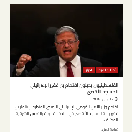
وافقت
صربيا
على
إنتاج
طائرات
قتالية
بدون
طيار
مع
إسرائيل
أخبار عالمية
اخبار
الفلسطينيون يدينون اقتحام بن غفير الإسرائيلي
للمسجد الأقصى
12 أبريل، 2026
اقتحم وزير الأمن القومي الإسرائيلي اليميني المتطرف إيتامار بن
غفير باحة المسجد الأقصى في البلدة القديمة بالقدس الشرقية
المحتلة -...
اقرأ
قراءة المزيد