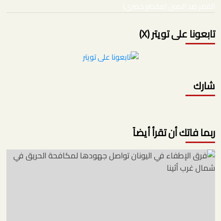
القمر ضد الصين (مقطع حصري)
تابعونا على تويتر (X)
شارك
ربما فاتك أن تقرأ أيضاً