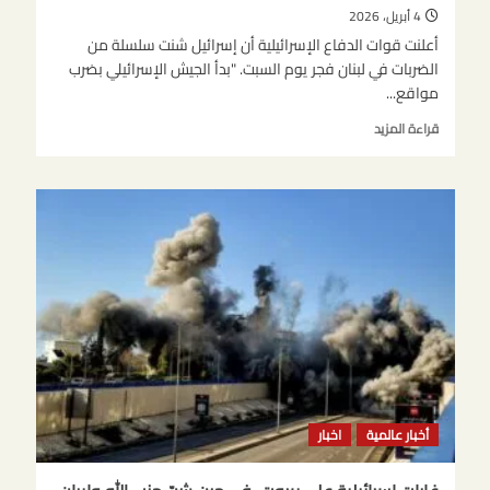
4 أبريل، 2026
أعلنت قوات الدفاع الإسرائيلية أن إسرائيل شنت سلسلة من
الضربات في لبنان فجر يوم السبت. "بدأ الجيش الإسرائيلي بضرب
مواقع...
اقرأ
قراءة المزيد
المزيد
عن
غارات
إسرائيلية
على
بيروت،
في
حين
شنّ
حزب
الله
وإيران
هجمات
على
أخبار عالمية
اخبار
إسرائيل