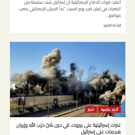
أعلنت قوات الدفاع الإسرائيلية أن إسرائيل شنت سلسلة من
الضربات في لبنان فجر يوم السبت. "بدأ الجيش الإسرائيلي بضرب
مواقع...
اقرأ
قراءة المزيد
المزيد
عن
غارات
إسرائيلية
على
بيروت،
في
حين
شنّ
حزب
الله
وإيران
هجمات
على
أخبار عالمية
اخبار
إسرائيل
غارات إسرائيلية على بيروت، في حين شنّ حزب الله وإيران
هجمات على إسرائيل