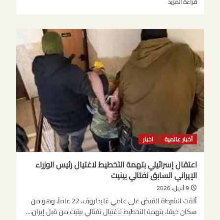
اقرأ
قراءة المزيد
المزيد
عن
مقتل
مراسل
قناة
الجزيرة
في
غارة
جوية
إسرائيلية
بطائرة
مسيرة
في
غزة
أخبار عالمية
اخبار
اعتقال إسرائيلي بتهمة التخطيط لاغتيال رئيس الوزراء
الإيراني السابق نفتالي بينيت
9 أبريل، 2026
ألقت الشرطة القبض على عامي غايداروف، 22 عاماً، وهو من
سكان حيفا، بتهمة التخطيط لاغتيال نفتالي بينيت من قبل إيران،...