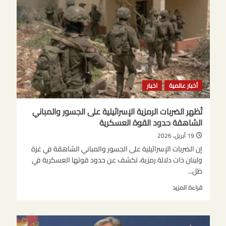
نتنياهو
يلتقي
برئيس
الأرجنتين
خافيير
ميلي
أخبار عالمية
اخبار
تُظهر الضربات الرمزية الإسرائيلية على الجسور والمباني
الشاهقة حدود القوة العسكرية
19 أبريل، 2026
إن الضربات الإسرائيلية على الجسور والمباني الشاهقة في غزة
ولبنان ذات دلالة رمزية، تكشف عن حدود قوتها العسكرية في
ظل...
اقرأ
قراءة المزيد
المزيد
عن
تُظهر
الضربات