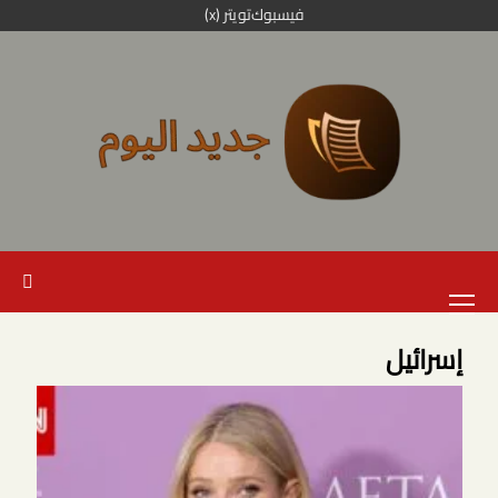
خطي
فيسبوك
تويتر (x)
لى
لمحتوى
القائمة
الرئيسية
إسرائيل