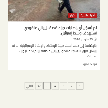
أخبار عالمية
اخبار
لم تُسجّل أي إصابات جراء قصف إيراني عنقودي
استهدف وسط إسرائيل.
23 مارس، 2026
بالإضافة إلى ذلك، أعلنت هيئة الإطفاء والإنقاذ الإسرائيلية أنه تم
إرسال فرق الاستجابة للطوارئ إلى منطقة بيتاح تكفا لإجراء
عمليات...
اقرأ
قراءة المزيد
المزيد
عن
لم
تُسجّل
تعدد
1
2
3
4
…
37
التالي
أي
صفحات
إصابات
جراء
المقالات
قصف
إيراني