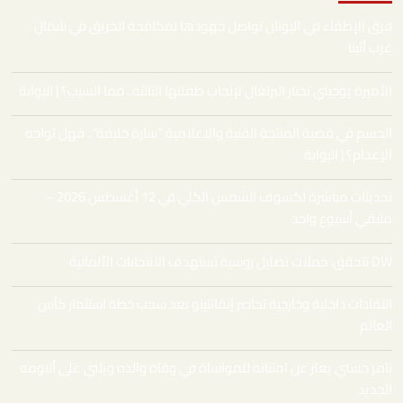
فرق الإطفاء في اليونان تواصل جهودها لمكافحة الحريق في شمال
غرب أثينا
الأميرة يوجيني تختار البرتغال لإنجاب طفلتها الثالثة.. فما السبب؟ | البوابة
الحسم في قضية المنتجة الفنية والاعلامية “سارة خليفة”.. فهل تواجه
الإعدام؟ | البوابة
تحديثات مباشرة لكسوف الشمس الكلي في 12 أغسطس 2026 –
متبقي أسبوع واحد
DW تتحقق: حملات تضليل روسية تستهدف الانتخابات الألمانية
انتقادات داخلية وخارجية تحاصر إنفانتينو بعد سحب خطة استثمار كأس
العالم
تامر حسني يعبّر عن امتنانه للمواساة في وفاة والده ويثني على ألبومه
الجديد