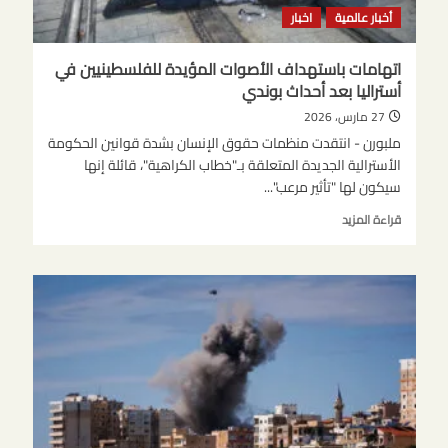
الحرب
أخبار عالمية
اخبار
اتهامات باستهداف الأصوات المؤيدة للفلسطينيين في
أستراليا بعد أحداث بوندي
27 مارس، 2026
ملبورن - انتقدت منظمات حقوق الإنسان بشدة قوانين الحكومة
الأسترالية الجديدة المتعلقة بـ"خطاب الكراهية"، قائلة إنها
سيكون لها "تأثير مرعب"...
اقرأ
قراءة المزيد
المزيد
عن
اتهامات
باستهداف
الأصوات
المؤيدة
للفلسطينيين
في
أستراليا
بعد
أحداث
بوندي