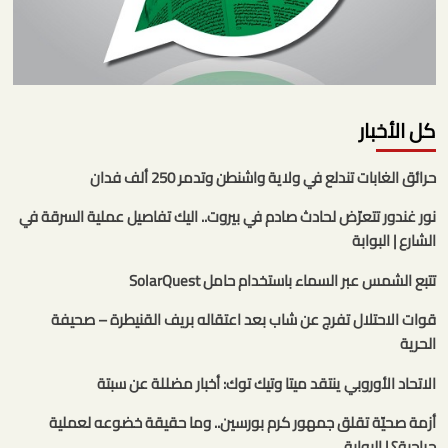
كل الأخبار
حرائق الغابات تندلع في ولاية واشنطن وتدمر 250 ألف فدان
نور غندور تتعرّض لحادث صادم في بيروت.. اليك تفاصيل عملية السرقة في
الشارع | البوابة
تتبع الشمس عبر السماء باستخدام حامل SolarQuest
قوات الاحتلال تفرج عن شاب بعد اعتقاله بريف القنيطرة – صحيفة
الحرية
الاتحاد الأوروبي ينتقد ميتا وتيك توك: أخبار مضللة عن سبتة
أزمة صحيّة تقلق جمهور كرم بورسين.. وما حقيقة خضوعه لعملية
جراحية؟ | البوابة