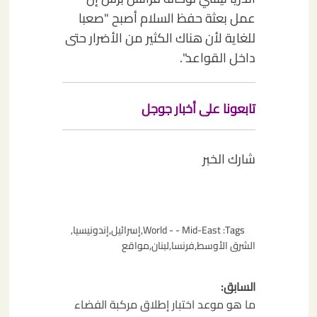
عمل بعثة حفظ السلام أصبح "صعبا
للغاية لأن هناك الكثير من الأضرار حتى
داخل القواعد".
تابعونا على أخبار جوجل
شارك الخبر
Tags:
World - - Mid-East
,
إسرائيل
,
إندونيسيا
,
الشرق الأوسط
,
فرنسا
,
لبنان
,
مواقع
تصفّح
السابق:
المقالات
ما هو موعد اختبار إطلاق مركبة الفضاء