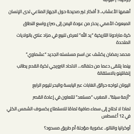
أهمها الأعشاب.. 3 أفكار غير صحيحة حول الجهاز المناعي لدى الإنسان
المبعوث الأممي يحذر من عودة اليمن إلى صراع واسع النطاق
كرة مارادونا التاريخية “يد الله” تعرض للبيع في مزاد علني بالولايات
المتحدة
محمد رمضان يكشف عن اسم مسلسله الجديد “عشماوي”
بينما يتلقى دعما من حلفائه… الاتحاد النرويجي لكرة القدم يطالب
إنفانتينو بالاستقالة
اليونان تواجه حرائق الغابات عبر اليابسة والبحر لليوم الرابع
“أزمة سبتة”.. المغرب “مستعد” للتعاون في إعادة القصر
لماذا لا تحتاج إلى سماء صافية تمامًا للاستمتاع بكسوف الشمس الكلي
في 12 أغسطس
أوكرانيا والناتو.. عضوية مؤجلة أم طريق مسدود؟