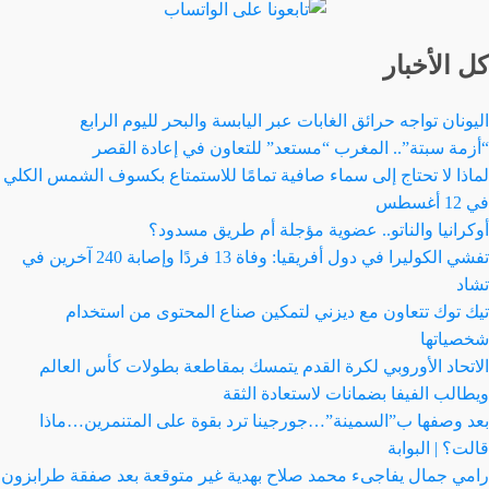
كل الأخبار
اليونان تواجه حرائق الغابات عبر اليابسة والبحر لليوم الرابع
“أزمة سبتة”.. المغرب “مستعد” للتعاون في إعادة القصر
لماذا لا تحتاج إلى سماء صافية تمامًا للاستمتاع بكسوف الشمس الكلي
في 12 أغسطس
أوكرانيا والناتو.. عضوية مؤجلة أم طريق مسدود؟
تفشي الكوليرا في دول أفريقيا: وفاة 13 فردًا وإصابة 240 آخرين في
تشاد
تيك توك تتعاون مع ديزني لتمكين صناع المحتوى من استخدام
شخصياتها
الاتحاد الأوروبي لكرة القدم يتمسك بمقاطعة بطولات كأس العالم
ويطالب الفيفا بضمانات لاستعادة الثقة
بعد وصفها ب”السمينة”…جورجينا ترد بقوة على المتنمرين…ماذا
قالت؟ | البوابة
رامي جمال يفاجىء محمد صلاح بهدية غير متوقعة بعد صفقة طرابزون