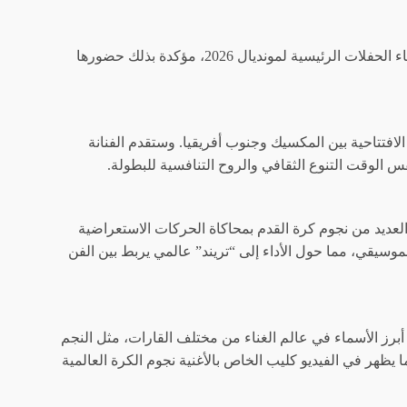
أعلن الاتحاد الدولي لكرة القدم (فيفا) بشكل رسمي عن اختيار النجمة الكولومبية شاكيرا لتنظيم وإحياء الحفلات الرئيسية لمونديال 2026، مؤكدة بذلك حضورها
مة المكسيكية قبل 90 دقيقة من انطلاق المباراة الافتتاحية بين المكسيك وجنوب أفريقيا. وستقدم الفنانة
س الوقت التنوع الثقافي والروح التنافسية للبطولة.
لعديد من نجوم كرة القدم بمحاكاة الحركات الاستعراضية
وسيقي، مما حول الأداء إلى “تريند” عالمي يربط بين الفن
 أبرز الأسماء في عالم الغناء من مختلف القارات، مثل النجم
ا يظهر في الفيديو كليب الخاص بالأغنية نجوم الكرة العالمية