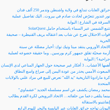
حرائق الغابات تندلع في ولاية واشنطن وتدمر 250 ألف فدان
نور غندور تتعرّض لحادث صادم في بيروت.. اليك تفاصيل عملية
السرقة في الشارع | البوابة
تتبع الشمس عبر السماء باستخدام حامل SolarQuest
قوات الاحتلال تفرج عن شاب بعد اعتقاله بريف القنيطرة – صحيفة
الحرية
الاتحاد الأوروبي ينتقد ميتا وتيك توك: أخبار مضللة عن سبتة
أزمة صحيّة تقلق جمهور كرم بورسين.. وما حقيقة خضوعه لعملية
جراحية؟ | البوابة
أهمها الأعشاب.. 3 أفكار غير صحيحة حول الجهاز المناعي لدى الإنسان
المبعوث الأممي يحذر من عودة اليمن إلى صراع واسع النطاق
كرة مارادونا التاريخية “يد الله” تعرض للبيع في مزاد علني بالولايات
المتحدة
محمد رمضان يكشف عن اسم مسلسله الجديد “عشماوي”
بينما يتلقى دعما من حلفائه… الاتحاد النرويجي لكرة القدم يطالب
إنفانتينو بالاستقالة
اليونان تواجه حرائق الغابات عبر اليابسة والبحر لليوم الرابع