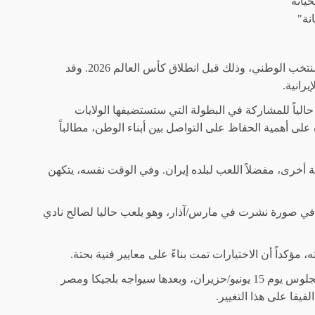
نة"
دعا نائب الرئيس الإيراني، يوم الإثنين، إلى إعادة ضم المهاجم المخضرم سردار آزمون إلى صفوف المنتخب الوطني، وذلك قبل انطلاق كأس العالم 2026. وقد
رانية.
حالياً للمشاركة في البطولة التي ستستضيفها الولايات
ى أهمية الحفاظ على التواصل بين أبناء الوطن، مطالباً
رى، مفضلاً اللعب لبلده إيران. وفي الوقت نفسه، يتكهن
ع حاكم دبي في صورة نشرت في مارس/آذار، وهو يلعب حاليا لصالح نادي
كداً أن الاختيارات تمت بناءً على معايير فنية بحتة.
وسيفتتح المنتخب الإيراني، المعروف بـ”تيم ملّي”، مبارياته في كأس العالم بلقاء نيوزيلندا في لوس أنجلوس يوم 15 يونيو/حزيران، وبعدها سيواجه بلجيكا ومصر
يفا على هذا التغيير.