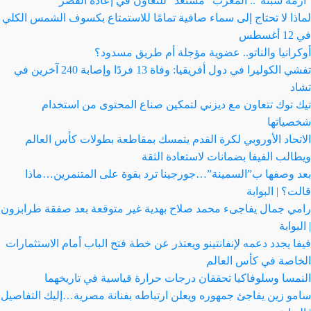
“أزمة سبتة”.. المغرب “مستعد” للتعاون في إعادة القصر
لماذا لا تحتاج إلى سماء صافية تمامًا للاستمتاع بكسوف الشمس الكلي
في 12 أغسطس
أوكرانيا والناتو.. عضوية مؤجلة أم طريق مسدود؟
تفشي الكوليرا في دول أفريقيا: وفاة 13 فردًا وإصابة 240 آخرين في
تشاد
تيك توك تتعاون مع ديزني لتمكين صناع المحتوى من استخدام
شخصياتها
الاتحاد الأوروبي لكرة القدم يتمسك بمقاطعة بطولات كأس العالم
ويطالب الفيفا بضمانات لاستعادة الثقة
بعد وصفها ب”السمينة”…جورجينا ترد بقوة على المتنمرين…ماذا
قالت؟ | البوابة
رامي جمال يفاجىء محمد صلاح بهدية غير متوقعة بعد صفقة طرابزون
| البوابة
فيفا يجدد دعمه لإنفانتينو ويعتذر عن خطة فتح الباب أمام الاستثمارات
الخاصة في كأس العالم
النمسا وسلوفاكيا تحققان درجات حرارة قياسية في تاريخهما
سامو زين يفاجئ جمهوره ويعلن ارتباطه بفنانة مصرية…إليك التفاصيل