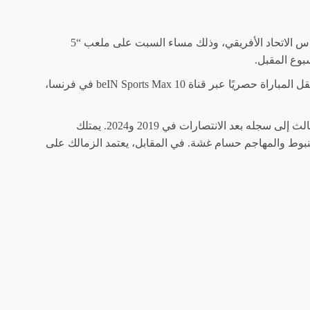
في مواجهة كروية مثيرة، يلتقي نادي اتحاد العاصمة الجزائري مع الزمالك المصري في ذهاب نهائي كأس الاتحاد الأفريقي، وذلك مساء السبت على ملعب “5
سبوع المقبل.
ستُقام المباراة في تمام الساعة التاسعة مساءً بتوقيت فرنسا، الثامنة مساءً بتوقيت الجزائر. وسيتم نقل المباراة حصريًا عبر قناة beIN Sports Max 10 في فرنسا،
يطمح اتحاد العاصمة إلى تحقيق لقبه الثاني بعد الفوز في 2023، بينما يسعى الزمالك إلى إضافة لقب ثالث إلى سجله بعد الانتصارات في 2019 و2024. يمتلك
بنبوط والمهاجم حسام غشة. في المقابل، يعتمد الزمالك على