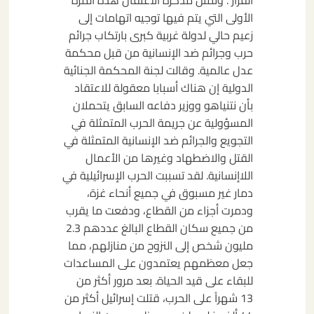
القرار". وتمثل مذكرة الاعتقال هذه المرة
الأولى التي يتم فيها توجيه اتهامات إلى
زعيم حالي لدولة غربية كبرى بارتكاب جرائم
حرب وجرائم ضد الإنسانية من قبل محكمة
عدل عالمية. وقالت لجنة المحكمة الجنائية
الدولية إن هناك أسبابا معقولة للاعتقاد
بأن نتنياهو ووزير دفاعه السابق يتحملان
المسؤولية عن جريمة الحرب المتمثلة في
التجويع والجرائم ضد الإنسانية المتمثلة في
القتل والاضطهاد وغيرها من الأعمال
اللاإنسانية. لقد تسببت الحرب الإسرائيلية في
دمار غير مسبوق في جميع أنحاء غزة،
ودمرت أجزاء من القطاع، ودفعت ما يقرب
من جميع سكان القطاع البالغ عددهم 2.3
مليون شخص إلى النزوح من منازلهم، مما
جعل معظمهم يعتمدون على المساعدات
للبقاء على قيد الحياة. بعد مرور أكثر من
13 شهراً على الحرب، قتلت إسرائيل أكثر من