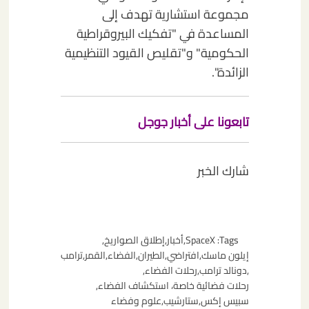
مجموعة استشارية تهدف إلى
المساعدة في "تفكيك البيروقراطية
الحكومية" و"تقليص القيود التنظيمية
الزائدة".
تابعونا على أخبار جوجل
شارك الخبر
Tags:
SpaceX
,
أخبار
,
إطلاق الصواريخ
,
إيلون ماسك
,
افتراضي
,
الطيران
,
الفضاء
,
القمر
,
ترامب
,
دونالد ترامب
,
رحلات الفضاء
,
رحلات فضائية خاصة، استكشاف الفضاء
,
سبيس إكس
,
ستارشيب
,
علوم وفضاء