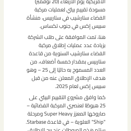
الأمريكية يوم الأربعاء (20 نوفمبر)
مسودة تقييم بيئي لعمليات مركبة
الفضاء ستارشيب في ستاربيس، منشأة
سبيس إكس في جنوب تكساس.
هنا، تمت الموافقة على طلب الشركة
بزيادة عدد عمليات إطلاق مركبة
الفضاء ستارشيب السنوية من قاعدة
ستاربيس بمقدار خمسة أضعاف، من
العدد المسموح به حاليًا إلى 25 – وهو
هدف الإطلاق المعلن عنه من قبل
سبيس إكس لعام 2025.
كما وافق مشروع التقييم البيئي على
25 هبوطًا لعنصري المركبة الفضائية –
صاروخها المعزز Super Heavy ومرحلة
"Ship" العلوية – في قاعدة Starbase.
ستتم هذه الهبوطات عند برج الإطلاق،