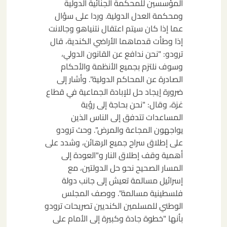
المؤسسين للمحكمة الجنائية الدولية
ومحكمة العدل الدولية. وردا على سؤال
عما إذا كان سيتم اعتقال نتنياهو وجالانت
إذا وطأت قدماهما الأراضي الكندية، قال
ترودو: "نحن ندافع عن القانون الدولي،
وسوف نلتزم بجميع الأنظمة والأحكام
الصادرة عن المحاكم الدولية". وأشار إلى
ضرورة إيجاد حل للإبادة الجماعية في قطاع
غزة، وقال: "نحن بحاجة إلى رؤية
المساعدات تتدفق إلى الناس الذين
يواجهون المجاعة والمرض". وحث ترودو
على إطلاق سراح جميع الرهائن، وشدد على
أهمية وقف إطلاق النار و"العودة إلى
المسار الصحيح نحو حل الدولتين، مع
إسرائيل مسالمة تعيش إلى جانب دولة
فلسطينية مسالمة". ووصف المجلس
الوطني للمسلمين الكنديين تصريحات ترودو
بأنها "خطوة جادة وكبيرة إلى الأمام على