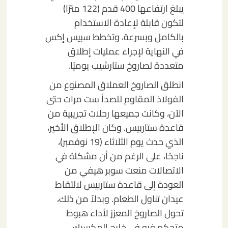
يبلغ ارتفاعها 400 قدم (122 مترًا)
لتكون قابلة لإعادة الاستخدام
بالكامل وبسرعة، وتخطط سبيس إكس
في النهاية لإجراء عمليات إطلاق
متعددة لصاروخ ستارشيب يوميًا.
انطلق الصاروخ العملاق المصنوع من
الفولاذ المقاوم للصدأ ست مرات حتى
الآن، وكانت جميعها رحلات تجريبية من
قاعدة ستاربيس. وكان الإطلاق الأخير،
الذي حدث يوم الثلاثاء (19 نوفمبر)،
ناجحًا، على الرغم من أن مشكلة في
الاتصالات منعت سوبر هيفي من
العودة إلى قاعدة ستاربيس لالتقاط
عيدان تناول الطعام. وبدلاً من ذلك،
تحول الصاروخ المعزز لأداء هبوط
متحكم فيه في خليج المكسيك.