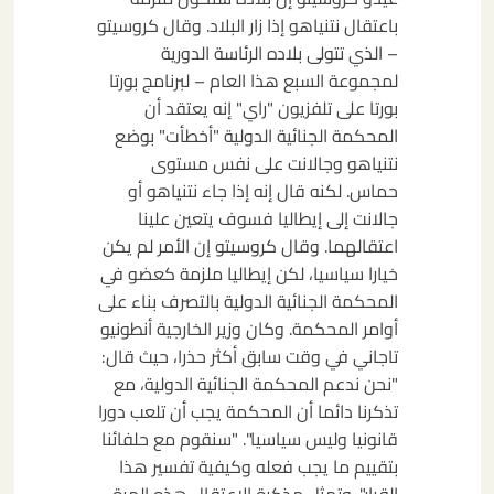
باعتقال نتنياهو إذا زار البلاد. وقال كروسيتو
– الذي تتولى بلاده الرئاسة الدورية
لمجموعة السبع هذا العام – لبرنامج بورتا
بورتا على تلفزيون "راي" إنه يعتقد أن
المحكمة الجنائية الدولية "أخطأت" بوضع
نتنياهو وجالانت على نفس مستوى
حماس. لكنه قال إنه إذا جاء نتنياهو أو
جالانت إلى إيطاليا فسوف يتعين علينا
اعتقالهما. وقال كروسيتو إن الأمر لم يكن
خيارا سياسيا، لكن إيطاليا ملزمة كعضو في
المحكمة الجنائية الدولية بالتصرف بناء على
أوامر المحكمة. وكان وزير الخارجية أنطونيو
تاجاني في وقت سابق أكثر حذرا، حيث قال:
"نحن ندعم المحكمة الجنائية الدولية، مع
تذكرنا دائما أن المحكمة يجب أن تلعب دورا
قانونيا وليس سياسيا". "سنقوم مع حلفائنا
بتقييم ما يجب فعله وكيفية تفسير هذا