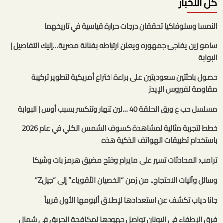
كل الأخبار
النمسا وسلوفاكيا تحققان درجات حرارة قياسية في تاريخهما
سامو زين يفاجئ جمهوره ويعلن ارتباطه بفنانة مصرية…إليك التفاصيل |
البوابة
حصول باحثتين سعوديتين على براءة اختراع أمريكية لتطوير تركيبة
مقاومة لفيروس الإيدز
مسلسل حب ع ورق الحلقة 40 …لين تنهار وتنكسر بسبب أوس | البوابة
خطط لتجربة مثالية لمشاهدة كسوف الشمس الكلي في عام 2026
باستخدام تطبيقات الهواتف الذكية هذه
ترامب: المحادثات تسير على مايرام وفتح مضيق هرمز بات وشيكا
وسائل وآليات الاحتجاج.. من زمن “الخصيان الأقوياء” إلى “جيلZ”
جانا دياب تكشف عن استعدادها لإطلاق ألبومها الأول قريباً
فرق الإطفاء في اليونان تواصل جهودها لمكافحة الحريق في شمال