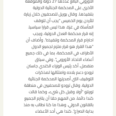
الأوروبي البالغ عددها 27 دولة والموقعة
الأخرى على المحكمة الجنائية الدولية
بتنفيذها. وقال بوريل للصحفيين خلال زيارة
للأردن يوم الخميس "يجب أن تتوقف
المأساة في غزة. هذا ليس قرارا سياسيا.
إنه قرار محكمة العدل الدولية، ويجب
احترام قرار المحكمة وتنفيذه". وأضاف أن
"هذا القرار هو قرار ملزم لجميع الدول
الأطراف في المحكمة، بما في ذلك جميع
أعضاء الاتحاد الأوروبي". وفي سياق
منفصل، أكد رئيس الوزراء الكندي جاستن
ترودو دعم بلاده وامتثالها لمذكرات
التوقيف التي أصدرتها المحكمة الجنائية
الدولية. وقال ترودو للصحفيين في منطقة
تورنتو "أولا وقبل كل شيء، وكما قالت
كندا دائما، من المهم حقا أن يلتزم الجميع
بالقانون الدولي. وهذا ما كنا نطالب به منذ
بداية الصراع". كندا هي أحد الأعضاء