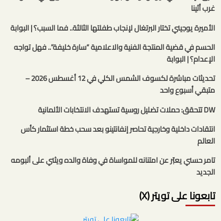
غرب أثينا
الأميرة يوجيني تختار البرتغال لإنجاب طفلتها الثالثة.. فما السبب؟ | البوابة
الحسم في قضية المنتجة الفنية والاعلامية “سارة خليفة”.. فهل تواجه
الإعدام؟ | البوابة
تحديثات مباشرة لكسوف الشمس الكلي في 12 أغسطس 2026 –
متبقي أسبوع واحد
DW تتحقق: حملات تضليل روسية تستهدف الانتخابات الألمانية
انتقادات داخلية وخارجية تحاصر إنفانتينو بعد سحب خطة استثمار كأس
العالم
تامر حسني يعبّر عن امتنانه للمواساة في وفاة والده ويثني على ألبومه
الجديد
تابعونا على تويتر (X)