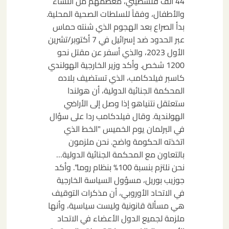
44 ألف فلسطيني، معظمهم من النساء
والأطفال، وفقاً للسلطات الصحية المحلية.
بدأ الصراع بعد الهجوم الذي شنته حماس
عبر الحدود ضد إسرائيل في 7 أكتوبر/تشرين
الأول 2023، والذي أسفر عن مقتل نحو
1200 شخص. وأكد وزير الخارجية الهولندي
كاسبر فيلدكامب، الذي تستضيف بلاده
المحكمة الجنائية الدولية، أن هولندا
ستعتقل نتنياهو إذا وصل إلى الأراضي
الهولندية. وقال فيلدكامب ردا على سؤال
في البرلمان يوم الخميس "الخط الذي
اتخذته الحكومة واضح. نحن ملزمون
بالتعاون مع المحكمة الجنائية الدولية…
نحن نلتزم بنسبة 100% بنظام روما". وأكد
جوزيب بوريل، مسؤول السياسة الخارجية
في الاتحاد الأوروبي، أن مذكرات التوقيف
هي مسألة قانونية وليست سياسية، وأنها
ملزمة لجميع الدول الأعضاء في الاتحاد