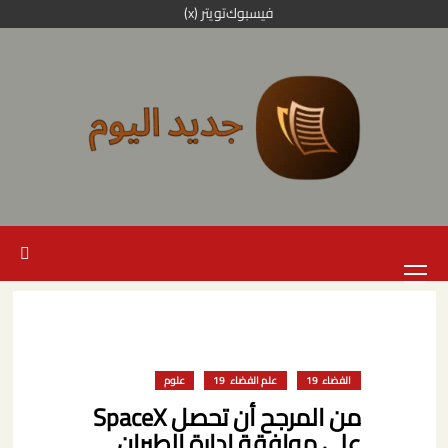
خطي
فيسبوك
تويتر (x)
لى
لمحتوى
القائمة
الرئيسية
الفضاء
علم الفضاء
علوم
من المرجح أن تحصل SpaceX
على موافقة إدارة الطيران