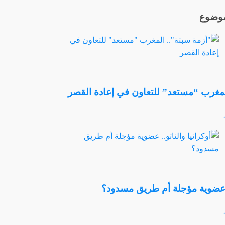
لموضوع
لمغرب “مستعد” للتعاون في إعادة القصر
و.. عضوية مؤجلة أم طريق مسدود؟