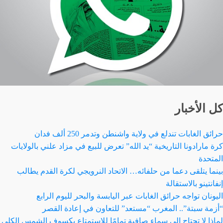
كل الأخبار
حرائق الغابات تندلع في ولاية واشنطن وتدمر 250 ألف فدان
كرة مارادونا التاريخية “يد الله” تعرض للبيع في مزاد علني بالولايات
المتحدة
بينما يتلقى دعما من حلفائه… الاتحاد النرويجي لكرة القدم يطالب
إنفانتينو بالاستقالة
اليونان تواجه حرائق الغابات عبر اليابسة والبحر لليوم الرابع
“أزمة سبتة”.. المغرب “مستعد” للتعاون في إعادة القصر
لماذا لا تحتاج إلى سماء صافية تمامًا للاستمتاع بكسوف الشمس الكلي