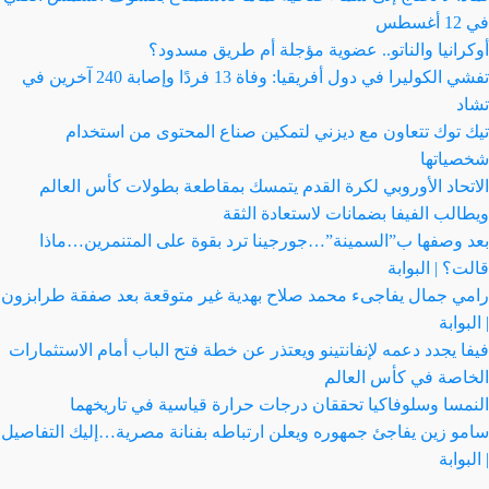
في 12 أغسطس
أوكرانيا والناتو.. عضوية مؤجلة أم طريق مسدود؟
تفشي الكوليرا في دول أفريقيا: وفاة 13 فردًا وإصابة 240 آخرين في
تشاد
تيك توك تتعاون مع ديزني لتمكين صناع المحتوى من استخدام
شخصياتها
الاتحاد الأوروبي لكرة القدم يتمسك بمقاطعة بطولات كأس العالم
ويطالب الفيفا بضمانات لاستعادة الثقة
بعد وصفها ب”السمينة”…جورجينا ترد بقوة على المتنمرين…ماذا
قالت؟ | البوابة
رامي جمال يفاجىء محمد صلاح بهدية غير متوقعة بعد صفقة طرابزون
| البوابة
فيفا يجدد دعمه لإنفانتينو ويعتذر عن خطة فتح الباب أمام الاستثمارات
الخاصة في كأس العالم
النمسا وسلوفاكيا تحققان درجات حرارة قياسية في تاريخهما
سامو زين يفاجئ جمهوره ويعلن ارتباطه بفنانة مصرية…إليك التفاصيل
| البوابة