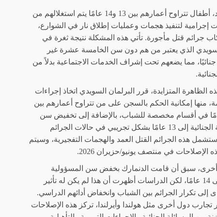
في السويد، أطفال تتراوح أعمارهم بين 13 و14 عامًا يتم استغلالهم من
 إجرامية لتنفيذ هجمات وعمليات إطلاق نار في الشوارع،
اب جرائم قتل مأجورة. تأتي هذه المشكلة نتيجة ثغرة في
لسويدي الذي يعتبر من هم دون سن الخامسة عشرة غير
ائيًا، مما يضعهم تحت إشراف الخدمات الاجتماعية بدلاً من
نائية.
ذه الظاهرة المتزايدة، قرر البرلمان السويدي اتخاذ إجراءات
ة، منها إمكانية الحكم بالسجن على من تتراوح أعمارهم بين
و17 عامًا في أقسام مخصصة للشباب، بالإضافة إلى تخفيض سن
المسؤولية الجنائية إلى 13 عامًا بشكل تجريبي في حالات الجرائم
ستشمل هذه الجرائم القتل العمد والهجمات التفجيرية، وسيتم
 الإصلاحات في منتصف يونيو/حزيران 2026.
أخرى، سبق أن قامت الدنمارك بخفض سن المسؤولية
الجنائية إلى 14 عامًا، لكن الدراسات أظهرت أن هذا لم يكن له تأثير
ى إلى تكرار الجرائم بين الشباب وانخفاض أدائهم الدراسي.
تجارب دول أخرى مثل هولندا وأيرلندا، تركز هذه الإصلاحات
ة بين المسائلة الجنائية والإجراءات التربوية والتأهيلية