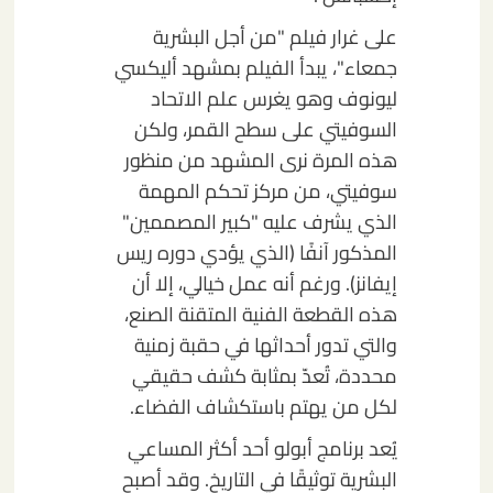
على غرار فيلم "من أجل البشرية
جمعاء"، يبدأ الفيلم بمشهد أليكسي
ليونوف وهو يغرس علم الاتحاد
السوفيتي على سطح القمر، ولكن
هذه المرة نرى المشهد من منظور
سوفيتي، من مركز تحكم المهمة
الذي يشرف عليه "كبير المصممين"
المذكور آنفًا (الذي يؤدي دوره ريس
إيفانز). ورغم أنه عمل خيالي، إلا أن
هذه القطعة الفنية المتقنة الصنع،
والتي تدور أحداثها في حقبة زمنية
محددة، تُعدّ بمثابة كشف حقيقي
لكل من يهتم باستكشاف الفضاء.
يُعد برنامج أبولو أحد أكثر المساعي
البشرية توثيقًا في التاريخ. وقد أصبح