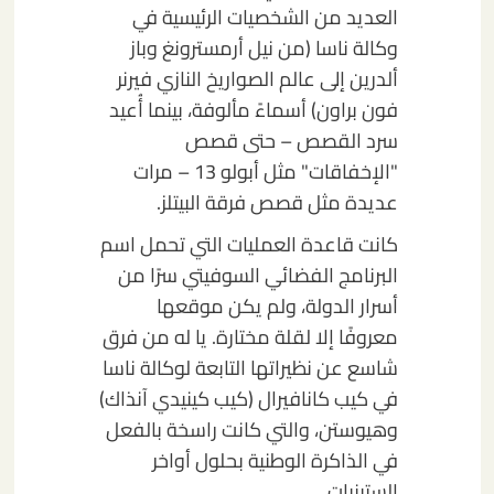
العديد من الشخصيات الرئيسية في
وكالة ناسا (من نيل أرمسترونغ وباز
ألدرين إلى عالم الصواريخ النازي فيرنر
فون براون) أسماءً مألوفة، بينما أُعيد
سرد القصص – حتى قصص
"الإخفاقات" مثل أبولو 13 – مرات
عديدة مثل قصص فرقة البيتلز.
كانت قاعدة العمليات التي تحمل اسم
البرنامج الفضائي السوفيتي سرًا من
أسرار الدولة، ولم يكن موقعها
معروفًا إلا لقلة مختارة. يا له من فرق
شاسع عن نظيراتها التابعة لوكالة ناسا
في كيب كانافيرال (كيب كينيدي آنذاك)
وهيوستن، والتي كانت راسخة بالفعل
في الذاكرة الوطنية بحلول أواخر
الستينيات.