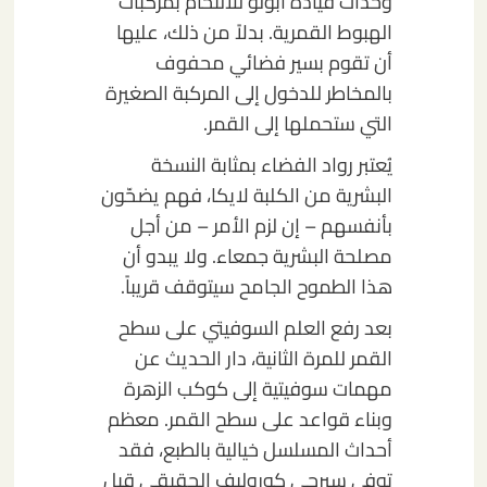
وحدات قيادة أبولو للالتحام بمركبات
الهبوط القمرية. بدلاً من ذلك، عليها
أن تقوم بسير فضائي محفوف
بالمخاطر للدخول إلى المركبة الصغيرة
التي ستحملها إلى القمر.
يُعتبر رواد الفضاء بمثابة النسخة
البشرية من الكلبة لايكا، فهم يضحّون
بأنفسهم – إن لزم الأمر – من أجل
مصلحة البشرية جمعاء. ولا يبدو أن
هذا الطموح الجامح سيتوقف قريباً.
بعد رفع العلم السوفيتي على سطح
القمر للمرة الثانية، دار الحديث عن
مهمات سوفيتية إلى كوكب الزهرة
وبناء قواعد على سطح القمر. معظم
أحداث المسلسل خيالية بالطبع، فقد
توفي سيرجي كوروليف الحقيقي قبل