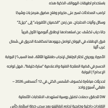
باستخدام تطبيقات الهواتف الذكية هذه
ترامب: المحادثات تسير على مايرام وفتح مضيق هرمز بات وشيكا
وسائل وآليات الاحتجاج.. من زمن “الخصيان الأقوياء” إلى “جيلZ”
جانا دياب تكشف عن استعدادها لإطلاق ألبومها الأول قريباً
فرق الإطفاء في اليونان تواصل جهودها لمكافحة الحريق في شمال
غرب أثينا
الأميرة يوجيني تختار البرتغال لإنجاب طفلتها الثالثة.. فما السبب؟ | البوابة
الحسم في قضية المنتجة الفنية والاعلامية “سارة خليفة”.. فهل تواجه
الإعدام؟ | البوابة
تحديثات مباشرة لكسوف الشمس الكلي في 12 أغسطس 2026 –
متبقي أسبوع واحد
DW تتحقق: حملات تضليل روسية تستهدف الانتخابات الألمانية
انتقادات داخلية وخارجية تحاصر إنفانتينو بعد سحب خطة استثمار كأس