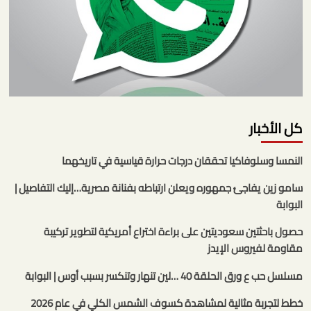
كل الأخبار
النمسا وسلوفاكيا تحققان درجات حرارة قياسية في تاريخهما
سامو زين يفاجئ جمهوره ويعلن ارتباطه بفنانة مصرية…إليك التفاصيل |
البوابة
حصول باحثتين سعوديتين على براءة اختراع أمريكية لتطوير تركيبة
مقاومة لفيروس الإيدز
مسلسل حب ع ورق الحلقة 40 …لين تنهار وتنكسر بسبب أوس | البوابة
خطط لتجربة مثالية لمشاهدة كسوف الشمس الكلي في عام 2026