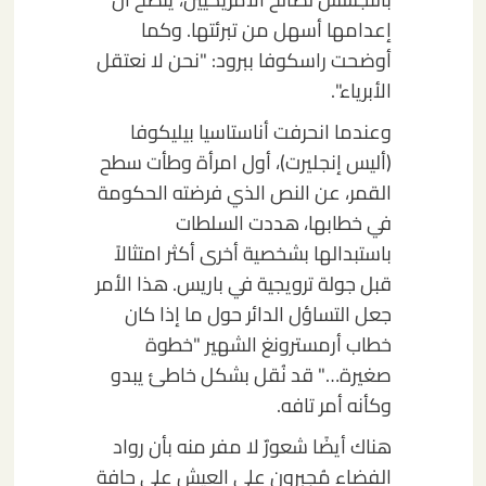
إعدامها أسهل من تبرئتها. وكما
أوضحت راسكوفا ببرود: "نحن لا نعتقل
الأبرياء".
وعندما انحرفت أناستاسيا بيليكوفا
(أليس إنجليرت)، أول امرأة وطأت سطح
القمر، عن النص الذي فرضته الحكومة
في خطابها، هددت السلطات
باستبدالها بشخصية أخرى أكثر امتثالاً
قبل جولة ترويجية في باريس. هذا الأمر
جعل التساؤل الدائر حول ما إذا كان
خطاب أرمسترونغ الشهير "خطوة
صغيرة…" قد نُقل بشكل خاطئ يبدو
وكأنه أمر تافه.
هناك أيضًا شعورٌ لا مفر منه بأن رواد
الفضاء مُجبرون على العيش على حافة