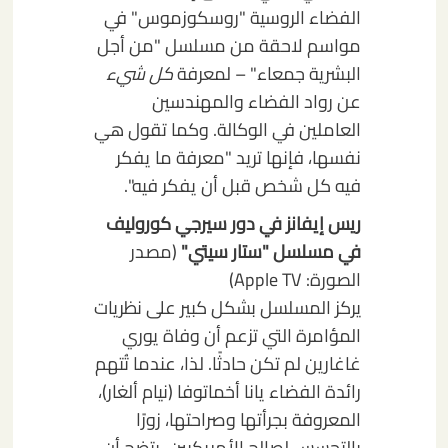
الفضاء الروسية "روسكوزموس" في
مواسم لاحقة من مسلسل "من أجل
البشرية جمعاء" – لمعرفة
كل شيء
عن رواد الفضاء والمهندسين
العاملين في الوكالة. وكما تقول هي
نفسها، فإنها تريد "معرفة ما يفكر
فيه كل شخص قبل أن يفكر فيه".
ريس إيفانز في دور سيرجي كوروليف
في مسلسل "ستار سيتي"
(مصدر
الصورة: Apple TV)
يركز المسلسل بشكل كبير على نظريات
المؤامرة التي تزعم أن وفاة يوري
غاغارين لم تكن حادثًا. لذا، عندما تُتهم
رائدة الفضاء يانا أخماتوفا (نيام ألغار)،
المعروفة بجرأتها وصراحتها، زورًا
بالتجسس لصالح الأمريكيين، يتضح أن