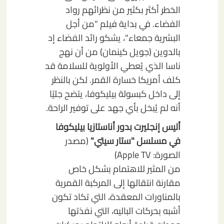
الخطر أكثر بكثير من نظرائهم رواد
الفضاء. في بداية فيلم "من أجل
البشرية جمعاء"، يشكو رائد الفضاء إد
بالدوين (جويل كينمان) من أن نهج
ناسا الذي يُعطي الأولوية للسلامة قد
كلف أمريكا خسارة القمر. لكن بالنظر
إلى داخل كبسولة بيليكوفا، يتضح جليًا
أنه لم يُبخل بأي جهد على توفير الراحة.
أليس إنجليرت بدور أناستازيا بيليكوفا
في مسلسل "ستار سيتي"
(مصدر
الصورة: Apple TV)
من المثير للاهتمام بشكل خاص
مقارنة انتقالها إلى المركبة القمرية
بالمناورات المعقدة، التي تكاد تكون
أشبه بحركات الباليه، التي نفذتها