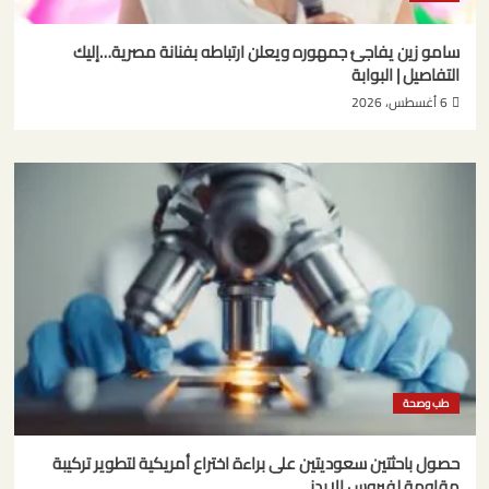
سامو زين يفاجئ جمهوره ويعلن ارتباطه بفنانة مصرية…إليك
التفاصيل | البوابة
6 أغسطس، 2026
طب وصحة
حصول باحثتين سعوديتين على براءة اختراع أمريكية لتطوير تركيبة
مقاومة لفيروس الإيدز