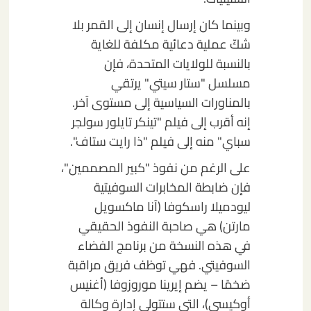
وبينما كان إرسال إنسان إلى القمر بلا
شكّ عملية دعائية مكلفة للغاية
بالنسبة للولايات المتحدة، فإن
مسلسل "ستار سيتي" يرتقي
بالمناورات السياسية إلى مستوى آخر.
إنه أقرب إلى فيلم "تينكر تايلور سولجر
سباي" منه إلى فيلم "ذا رايت ستاف".
على الرغم من نفوذ "كبير المصممين"،
فإن ضابطة المخابرات السوفيتية
ليودميلا راسكوفا (آنا ماكسويل
مارتن) هي صاحبة النفوذ الحقيقي
في هذه النسخة من برنامج الفضاء
السوفيتي. فهي توظف فريق مراقبة
ضخمًا – يضم إيرينا موروزوفا (أغنيس
أوكيسي)، التي ستتولى إدارة وكالة