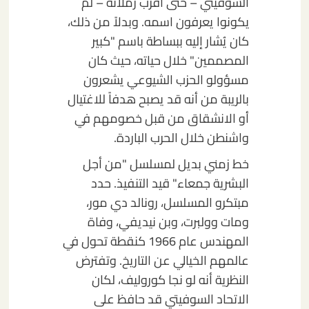
السوفيتي – حتى أقرب زملائه – لم
يكونوا يعرفون اسمه. وبدلاً من ذلك،
كان يُشار إليه ببساطة باسم "كبير
المصممين" خلال حياته، حيث كان
مسؤولو الحزب الشيوعي يشعرون
بالريبة من أنه قد يصبح هدفاً للاغتيال
أو الانشقاق من قبل خصومهم في
واشنطن خلال الحرب الباردة.
خط زمني بديل لمسلسل "من أجل
البشرية جمعاء" قيد التنفيذ. حدد
مبتكرو المسلسل، رونالد دي مور،
ومات وولبرت، وبن نيديفي، وفاة
المهندس عام 1966 كنقطة تحول في
عالمهم الخيالي عن التاريخ. وتفترض
النظرية أنه لو نجا كوروليف، لكان
الاتحاد السوفيتي قد حافظ على