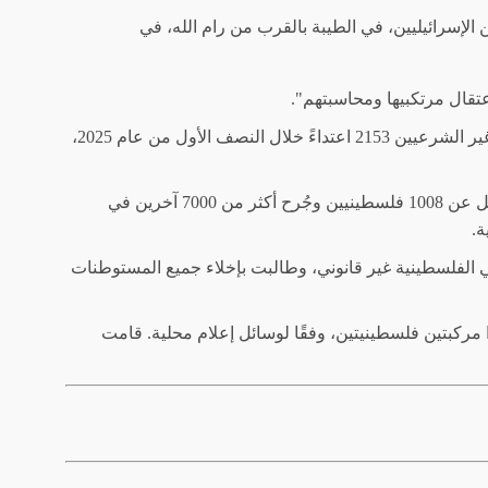
إسرائيليين، في الطيبة بالقرب من رام الله، في
عتقال مرتكبيها ومحاسبتهم".
وبحسب معطيات هيئة مقاومة الجدار والاستيطان التابعة للسلطة الفلسطينية، ارتكب المستوطنون غير الشرعيين 2153 اعتداءً خلال النصف الأول من عام 2025،
منذ بدء الحرب الإبادة الجماعية الإسرائيلية على قطاع غزة في أكتوبر/تشرين الأول 2023، قُتل ما لا يقل عن 1008 فلسطينيين وجُرح أكثر من 7000 آخرين في
ة.
ي الفلسطينية غير قانوني، وطالبت بإخلاء جميع المستوطنات
 مركبتين فلسطينيتين، وفقًا لوسائل إعلام محلية. قامت