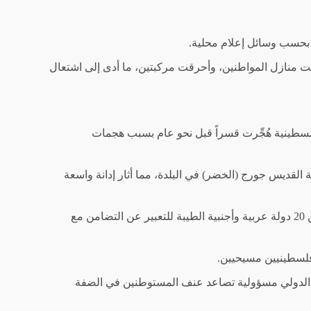
، بحسب وسائل إعلام محلية.
مت منازل المواطنين، وأحرقت مركبتين، ما أدى إلى اشتعال
سطينية هُجِّرت قسراً قبل نحو عام بسبب هجمات
القديس جورج (الخضر) في البلدة، مما أثار إدانة واسعة
وفي أعقاب تلك الحادثة، زار وفد من البطاركة ورؤساء الكنائس في القدس ودبلوماسيين من أكثر من 20 دولة عربية وأجنبية الطيبة للتعبير عن التضامن مع
فلسطينيين مسيحيين.
ع الدولي مسؤولية تصاعد عنف المستوطنين في الضفة