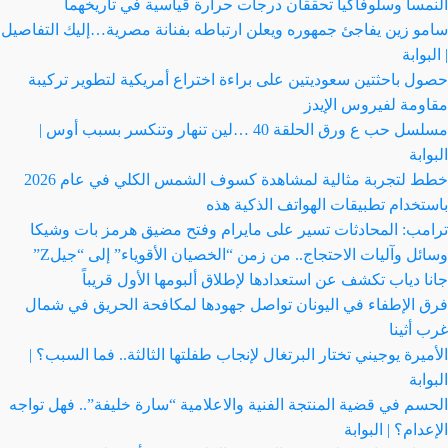
النمسا وسلوفاكيا تحققان درجات حرارة قياسية في تاريخهما
سامو زين يفاجئ جمهوره ويعلن ارتباطه بفنانة مصرية…إليك التفاصيل
| البوابة
حصول باحثتين سعوديتين على براءة اختراع أمريكية لتطوير تركيبة
مقاومة لفيروس الإيدز
مسلسل حب ع ورق الحلقة 40 …لين تنهار وتنكسر بسبب أوس |
البوابة
خطط لتجربة مثالية لمشاهدة كسوف الشمس الكلي في عام 2026
باستخدام تطبيقات الهواتف الذكية هذه
ترامب: المحادثات تسير على مايرام وفتح مضيق هرمز بات وشيكا
وسائل وآليات الاحتجاج.. من زمن “الخصيان الأقوياء” إلى “جيلZ”
جانا دياب تكشف عن استعدادها لإطلاق ألبومها الأول قريباً
فرق الإطفاء في اليونان تواصل جهودها لمكافحة الحريق في شمال
غرب أثينا
الأميرة يوجيني تختار البرتغال لإنجاب طفلتها الثالثة.. فما السبب؟ |
البوابة
الحسم في قضية المنتجة الفنية والاعلامية “سارة خليفة”.. فهل تواجه
الإعدام؟ | البوابة