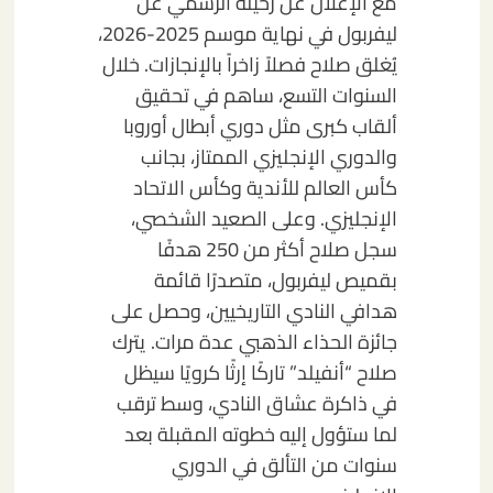
مع الإعلان عن رحيله الرسمي عن
ليفربول في نهاية موسم 2025-2026،
يُغلق صلاح فصلاً زاخراً بالإنجازات. خلال
السنوات التسع، ساهم في تحقيق
ألقاب كبرى مثل دوري أبطال أوروبا
والدوري الإنجليزي الممتاز، بجانب
كأس العالم للأندية وكأس الاتحاد
الإنجليزي. وعلى الصعيد الشخصي،
سجل صلاح أكثر من 250 هدفًا
بقميص ليفربول، متصدرًا قائمة
هدافي النادي التاريخيين، وحصل على
جائزة الحذاء الذهبي عدة مرات. يترك
صلاح “أنفيلد” تاركًا إرثًا كرويًا سيظل
في ذاكرة عشاق النادي، وسط ترقب
لما ستؤول إليه خطوته المقبلة بعد
سنوات من التألق في الدوري