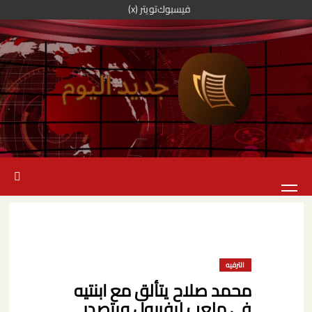
خطي
فيسبوك
تويتر (x)
لى
لمحتوى
القائمة
الرئيسية
الترفيه
محمد صلاح يتألق مع ابنتيه
في ملعب ليفربول ويتصدر