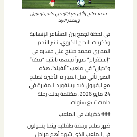
محمد صلاح يتألق مع ابنتيه في ملعب ليفربول
ويتصدر الترند.
في لحظة تجمع بين المشاعر الإنسانية
وذكريات النجاح الكروي، نشر النجم
المصري محمد صلاح على حسابه في
“إنستغرام” صوراً تجمعه بابنتيه “مكة”
و”كيان” في ملعب “أنفيلد”. هذه
الصور تأتي قبل المباراة الأخيرة لصلاح
مع ليفربول ضد برينتفورد، المقررة في
24 مايو 2026، مختتمة بذلك رحلة
دامت تسع سنوات.
### ذكريات في الملعب
ظهر صلاح برفقة طفلتيه بينما يتجولون
في الملعب الذي شهد أهم مراحل