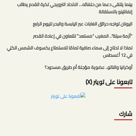
بينما يتلقى دعما من حلفائه… الاتحاد النرويجي لكرة القدم يطالب
إنفانتينو بالاستقالة
اليونان تواجه حرائق الغابات عبر اليابسة والبحر لليوم الرابع
“أزمة سبتة”.. المغرب “مستعد” للتعاون في إعادة القصر
لماذا لا تحتاج إلى سماء صافية تمامًا للاستمتاع بكسوف الشمس الكلي
في 12 أغسطس
أوكرانيا والناتو.. عضوية مؤجلة أم طريق مسدود؟
تابعونا على تويتر (X)
شارك