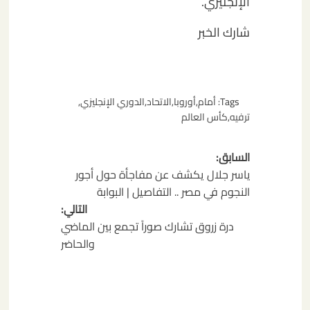
الإنجليزي.
شارك الخبر
Tags:
أمام
,
أوروبا
,
الاتحاد
,
الدوري الإنجليزي
,
ترفيه
,
كأس العالم
تصفّح
السابق:
المقالات
ياسر جلال يكشف عن مفاجأة حول أجور
النجوم في مصر .. التفاصيل | البوابة
التالي:
درة زروق تشارك صوراً تجمع بين الماضي
والحاضر