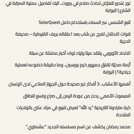
نور غندور تتعرّض لحادث صادم في بيروت.. اليك تفاصيل عملية السرقة في
الشارع | البوابة
تتبع الشمس عبر السماء باستخدام حامل SolarQuest
قوات الاحتلال تفرج عن شاب بعد اعتقاله بريف القنيطرة – صحيفة
الحرية
الاتحاد الأوروبي ينتقد ميتا وتيك توك: أخبار مضللة عن سبتة
أزمة صحيّة تقلق جمهور كرم بورسين.. وما حقيقة خضوعه لعملية
جراحية؟ | البوابة
أهمها الأعشاب.. 3 أفكار غير صحيحة حول الجهاز المناعي لدى الإنسان
المبعوث الأممي يحذر من عودة اليمن إلى صراع واسع النطاق
كرة مارادونا التاريخية “يد الله” تعرض للبيع في مزاد علني بالولايات
المتحدة
محمد رمضان يكشف عن اسم مسلسله الجديد “عشماوي”