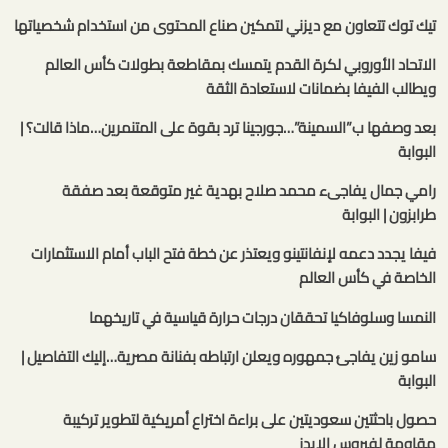
تيك توك تتعاون مع ديزني لتمكين صناع المحتوى من استخدام شخصياتها
الاتحاد الأوروبي لكرة القدم يتمسك بمقاطعة بطولات كأس العالم
ويطالب الفيفا بضمانات لاستعادة الثقة
بعد وصفها ب”السمينة”…جورجينا ترد بقوة على المتنمرين…ماذا قالت؟ |
البوابة
رامي جمال يفاجىء محمد صلاح بهدية غير متوقعة بعد صفقة
طرابزون | البوابة
فيفا يجدد دعمه لإنفانتينو ويعتذر عن خطة فتح الباب أمام الاستثمارات
الخاصة في كأس العالم
النمسا وسلوفاكيا تحققان درجات حرارة قياسية في تاريخهما
سامو زين يفاجئ جمهوره ويعلن ارتباطه بفنانة مصرية…إليك التفاصيل |
البوابة
حصول باحثتين سعوديتين على براءة اختراع أمريكية لتطوير تركيبة
مقاومة لفيروس الإيدز