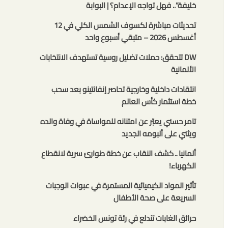
خليفة”.. فهل تواجه الإعدام؟ | البوابة
تحديثات مباشرة لكسوف الشمس الكلي في 12
أغسطس 2026 – متبقي أسبوع واحد
DW تتحقق: حملات تضليل روسية تستهدف الانتخابات
الألمانية
انتقادات داخلية وخارجية تحاصر إنفانتينو بعد سحب
خطة استثمار كأس العالم
تامر حسني يعبّر عن امتنانه للمواساة في وفاة والده
ويثني على ألبومه الجديد
ألمانيا ـ كشف النقاب عن خطة طوارئ سرية لانقطاع
الكهرباء!
تأثير المواد الكيميائية المستمرة في عبوات الوجبات
السريعة على صحة الأطفال
حرائق الغابات تندلع في رئة تونس الخضراء