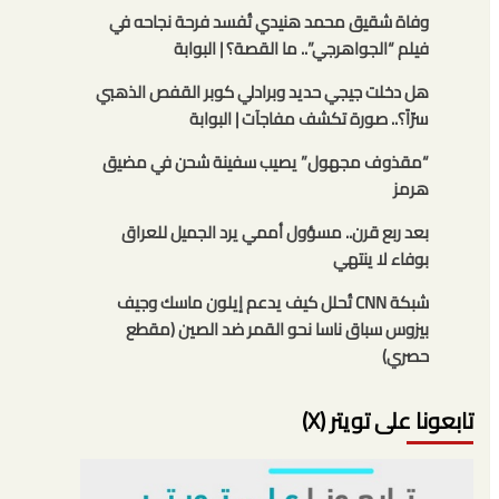
وفاة شقيق محمد هنيدي تُفسد فرحة نجاحه في
فيلم “الجواهرجي”.. ما القصة؟ | البوابة
هل دخلت جيجي حديد وبرادلي كوبر القفص الذهبي
سرّاً؟.. صورة تكشف مفاجآت | البوابة
“مقذوف مجهول” يصيب سفينة شحن في مضيق
هرمز
بعد ربع قرن.. مسؤول أممي يرد الجميل للعراق
بوفاء لا ينتهي
شبكة CNN تُحلل كيف يدعم إيلون ماسك وجيف
بيزوس سباق ناسا نحو القمر ضد الصين (مقطع
حصري)
تابعونا على تويتر (X)