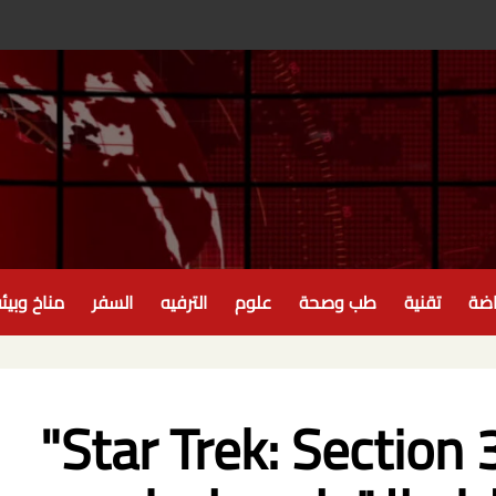
اضة
تقنية
طب وصحة
علوم
الترفيه
السفر
مناخ وبيئ
لقد جعلنا فيلم "Star Trek: Section 31"