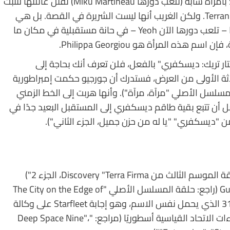
تبدأ أحداث الحلقة الأولى من Star Trek: Section 31 بامرأة شابة (تلعب دورها Miku Martineau) تقتل عائلتها لتثبت
أنها تستحق قيادة كيان سادي يُعرف باسم Terran Empire. ولكن الغريب أنها ليست الشريرة في القصة. بل هي
النسخة الأصغر من البطلة المناهضة التي نلتقي بها – تلعب دورها الآن Yeoh – في حانة مستقبلية في مكان ما
ه المرأة هو Philippa Georgiou.
ر تريك: ديسكفري" بالفعل، فلن تعرف أنك بحاجة إلى
ة الأولى من العرض، فستدرك أن جورجيو حكمت إمبراطورية
لمسلسل الأصلي "مرآة، مرآة"). وأنها هربت إلى الخط الزمني
 أن تتبع بقية طاقم ديسكفري إلى المستقبل البعيد جدًا في
من "ديسكفري" "يا له من حزن جميل، الجزء الثاني").
ستعرف أيضًا أنها نُقلت لاحقًا إلى الماضي (راجع: حلقة الموسم الثالث من Discovery "Terra Firma، الجزء 2")
بواسطة بوابة واعية تُعرف باسم Guardian of Forever (راجع: حلقة المسلسل الأصلي "The City on the Edge of
Tomorrow"). وأنها عملت لفترة وجيزة في القسم 31 الذي يحمل نفس الاسم، وهو إجابة Starfleet على وكالة
المخابرات المركزية أو MI6، والتي يُعَد تجاهلها لإجراءات الاتحاد القياسية أسطوريًا (مراجع: "Deep Space Nine"،