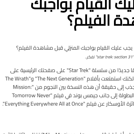
ك القيام بواجبك
ة الفيلم؟
..
لنبدأ بتجربة فكرية صغيرة. إنها ليلة السبت وترى فيلمًا جديدًا من سلسلة "Star Trek" على صفحتك الرئيسية على
Paramount+. أنت لست من المعجبين المتعصبين ولكنك استمتعت بأفلام "The Next Generation" و"The Wrath
of Khan" وإعادة إنتاج فيلم JJ Abrams. كما أنك منجذب إلى حقيقة أن هذه النسخة بين النجوم من "Mission:
Impossible" من بطولة ميشيل يوه، التي لعبت دور البطولة إلى جانب جيمس بوند في فيلم "Tomorrow Never
Dies"، وظهرت مؤخرًا في فيلم "Wicked"، وفازت بجائزة الأوسكار عن فيلم "Everything Everywhere All at Once".