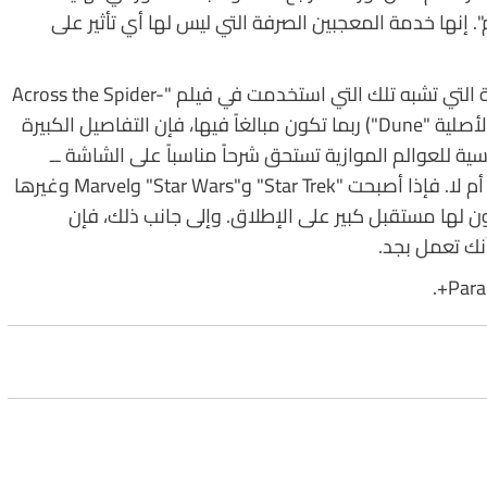
قادم". إنها خدمة المعجبين الصرفة التي ليس لها أي تأثير على
وعلى هذا، فرغم أن الحواشي أو القواميس الكاملة التي تشبه تلك التي استخدمت في فيلم "Across the Spider-
Verse" (وهي طريقة ناجحة في رواية فرانك هربرت الأصلية "Dune") ربما تكون مبالغاً فيها، فإن التفاصيل الكبيرة
ة للعوالم الموازية تستحق شرحاً مناسباً على الشاشة ــ
سواء تمت الإشارة إليها في مكان آخر من السلسلة أم لا. فإذا أصبحت "Star Trek" و"Star Wars" وMarvel وغيرها
ن لها مستقبل كبير على الإطلاق. وإلى جانب ذلك، فإن
نك تعمل بجد.