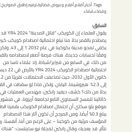
Tags:
أخبار
,
أفلام
,
أفلام وعروض فضائية،ترفيه
,
إطلاق الصواريخ
,
ا
وفضاء
,
فضاء
تصفّح
السابق:
المقالات
يقول العلماء إن الكويكب "قاتل المدينة" 2024 YR4 قد
يصطدم بالقمر بدلاً منا تبلغ احتمالية اصطدام كويكب كبير
يكفي لمحو مدينة بكوكبنا في عام 2032 1 إلى 43.
وفقًا لحسابات جديدة، هناك فرصة أصغر لاصطدامه بالقمر 
من ذلك. في السابع من فبراير/شباط، زاد علماء ناسا من
احتمالية اصطدام الكويكب 4
إلى 2.3%. هيروشيما، اليابان. ولكن ماذا لو سقطت في الق
بدلاً من ذلك؟ كشف ديفيد رانكين، مهندس العمليات في 
كاتالينا للمسح السماوي التابع لجامعة أريزونا، في منشور
موقع بلو سكاي أن احتمال اصطدام الكويكب بقمرنا الط
يبلغ 0.3% أيضًا. ومن المرجح أن تكون آثار هذا الاصطدام
المؤسف مرئية من كوكبنا – على الرغم من أننا، أنفسنا، رب
نتأثر. قد يعجبك وقال رانكين لمجلة نيو ساينتست: "هناك