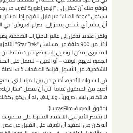
يتوقع منك أن تدخل إلى "الإمبراطورية تضرب من جديد
سيكون "عودة الملك" غير قابل للفهم إذا لم تكن
أن يستمر أي شخص يقفز إلى "صراع العروش" في ال
الجميع لديهم الوقت – أو الميل – للعمل على الحل
للشخصية. من الأسهل قراءة الصفحات ذات الصلة على موسوعة "Trek" عبر ال
في السنوات الأخيرة، أصبح من بين المزايا التي يتمت
أصبح من المعقول تماماً الآن أن نفضل "ستار تريك: 
فالتكامل ليس ضرورياً ـ ولا ينبغي له أن يكون كذلك
(حقوق الصورة: LucasFilm)
لا يقتصر الأمر على الاعتماد المفرط على مجموعة ك
أنه كان من المفيد أن نتعرف على القليل عن عصر ا