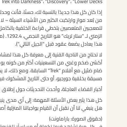
 Trek into Darkness"، "Discovery"، "Lower Decks").
من بُعد موازٍ وارتكبت الكثير من الأشياء السيئة – 
للمعجبين المتعصبين بتخطي قراءة الخلفية بالكامل
الزمني
هذا يعادل بضعة عقود قبل "الجيل التالي").
أكشن ضخم وغبي من التسعينيات أكثر من كونه يومًا 
ضام ضئيل مع أفلام "Trek" الساب
مسبقة بخلفية جورجيو، أو حتى التاريخ المشكوك فيه لـ tion 31
أخبار الفضاء العاجلة، وأحدث التحديثات حول إطلاق ا
كل هذا يثير بعض الأسئلة المهمة: إلى أي مدى ينب
هل ينبغي لنا أن نقبل أن القيام بواجباتنا المنزلية أص
(حقوق الصورة: باراماونت)
في كل مرة تشاهد فيها تكملة أو مسلسلًا تلفزيونيًا 