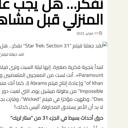
نفكر… هل يجب علي
المنزلي قبل مشاهد
17 فبراير، 2025
لقد جعلنا فيلم "star trek: section 31" نفكر
لا بد أن الأمر يستحق المحاولة، أليس كذلك؟
حرق أحداث بسيط في الجزء 31 من "ستار تريك"