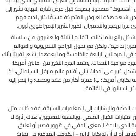
الأمد "المريد". وبالإضافة إلى العرض التقليدي الذي يبدأ به
"أهسوكا" مصحوبًا بنصيحة قبل عرض شارة النهاية تشير إلى
خص شاهد هذه العروض المتحركة مسبقًا كان لديه فهم
زرا بريدجر والأدميرال الكبير الشرير الإمبراطوري ثرون.
ل رائع بينما كانت الأفلام الثلاثة والعشرون من سلسلة
جرز: إند جيم". ولكن مع تحول البرامج التلفزيونية والعوالم
 المرحلتين الرابعة والخامسة وما بعدهما، تشعر تقريبًا بأنك
رد مواكبة الأحداث. يعتمد الجزء الأخير من "كابتن أمريكا:
شكل كبير على أحداث ثاني أفلام عالم مارفل السينمائي، "ذا
 فيلم أ) لا علاقة له بكابتن أمريكا؛ ب) عمره أكثر من عقد ونصف؛ ج) يُنظر إليه
كن نسيانها في القائمة.
 الذكية والإشارات إلى المغامرات السابقة. فقد كانت مثل
امتيازات الخيال العلمي، وبالنسبة للمعجبين، هناك إثارة لا
ة الذي يلاحظ المعنى الخفي في ظهور قصير أو تعليق
رف أم لا أن توركانا الرابع – الكوكب المذكور في نهاية