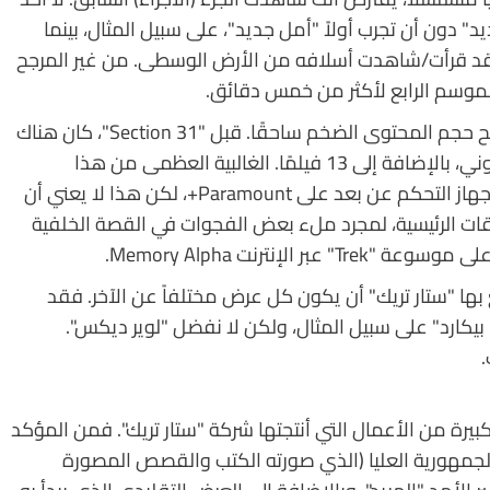
" دون أن تجرب أولاً "أمل جديد"، على سبيل المثال، بينما
 قد قرأت/شاهدت أسلافه من الأرض الوسطى. من غير المرجح
موسم الرابع لأكثر من خمس دقائق.
ولكن عندما تدخل إلى عالم الامتيازات الضخمة، يصبح حجم المحتوى الضخم ساحقًا. قبل "Section 31"، كان هناك
أكثر من 900 حلقة من مسلسل "Star Trek" التلفزيوني، بالإضافة إلى 13 فيلمًا. الغالبية العظمى من هذا
المحتوى يمكن الوصول إليه ببضع نقرات فقط من جهاز التحكم عن بعد على Paramount+، لكن هذا لا يعني أن
قات الرئيسية، لمجرد ملء بعض الفجوات في القصة الخلفية
إنترنت Memory Alpha.
ع بها "ستار تريك" أن يكون كل عرض مختلفاً عن الآخر. فقد
بيكارد" على سبيل المثال، ولكن لا نفضل "لوير ديكس".
.
بيرة من الأعمال التي أنتجتها شركة "ستار تريك". فمن المؤكد
لجمهورية العليا (الذي صورته الكتب والقصص المصورة