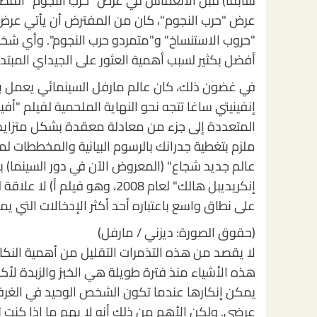
سابقًا) قبل الانغماس في عرض "حرب النجوم" القصير 
عرض "حرب النجوم"، كان من المفترض أن يأتي عرض 
"حروب الاستنساخ" و"متمردو حرب النجوم". وأي ش
أفضل بكثير لسبب أهمية العثور على الجيداي المبتدئ ع
في غضون ذلك، كان عالم مارفل السينمائي يعمل بشك
إنفينيتي ساغا تتجه نحو النهاية الملحمية لفيلم "أفين
المتعددة إلى جزء من معادلة معقدة بشكل متزايد في
ملزم بتغطية جدرانك بالرسوم البيانية والمخططات لمج
عالم جديد شجاع" (المعروض الآن في دور السينما) ب
إنكريديبل هالك" لعام 2008، وهو
على نطاق واسع باعتباره أحد أكثر الإدخالات التي يم
(حقوق الصورة: ديزني / مارفل)
لا يقصد من هذه التذمرات التقليل من أهمية النكات
هذه الأشياء منذ فترة طويلة هي الخبز والزبدة لأكبر 
يمكن إنكارها عندما تكون الشخص الوحيد في الغرف
عرضي. ولكن الأهم من ذلك أنه لا يهم ما إذا كنت تع