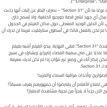
"Enterprise"، "Star
إذا كان كل هذا جديدًا بالنسبة لك، حسنًا، فأنت وحدك نوعًا ما لأن "Section 31" – بصرف النظر عن إثبات أنها جاءت
لا يبذل أي جهد لشرح قصة جورجيو الخلفية. ولا يُسمح حتى
، لأن الدليل الوحيد المعطى حول مكان الفيلم في الجدول
 لـ "ستار تريك" هو التاريخ النجمي، 1292.4. (ما لم تكن بالفعل قائدًا في أسطول ستارفليت، فربما لن تدرك أن
لا تحتاج من الناحية الفنية إلى معرفة كل هذا لمشاهدة "Section 31". ففي النهاية، يبدو الفيلم أشبه بفيلم
عاديًا على متن سفينة الفضاء إنتربرايز، ويشترك في نسيج
قة. ومع ذلك، لا يمكن إنكار أنك في وضع غير مؤاتٍ إذا لم تكن لديك معرفة
Sec.
لصواريخ، وأحداث مراقبة السماء والمزيد!
غي لصناع الأفلام أن يفترضوا أن جمهورهم يعرف مسبقاً؟
بح الآن جزءاً لا يتجزأ من تجربة مشاهدة الامتياز؟
متسلسلًا، يُفترض أنك شاهدت الجزء (الأجزاء) السابق. لا أحد