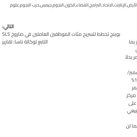
لأرض
,
الإنترنت
,
الاتحاد
,
البرامج
,
الفضاء
,
الكون
,
النجوم
,
جيمس
,
حرب النجوم
,
علوم
التالي:
بوينج تخطط لتسريح مئات الموظفين العاملين في صاروخ SLS
 بما
التابع لوكالة ناسا: تقارير
 ولكن
بدلاً
202 YR4 بالأرض في 22 ديسمبر/
كانون الأول 2032، حيث تضاعفت الاحتمالات تقريبًا من 1.2%
مر
مركز
 على
بيعي
ما لن