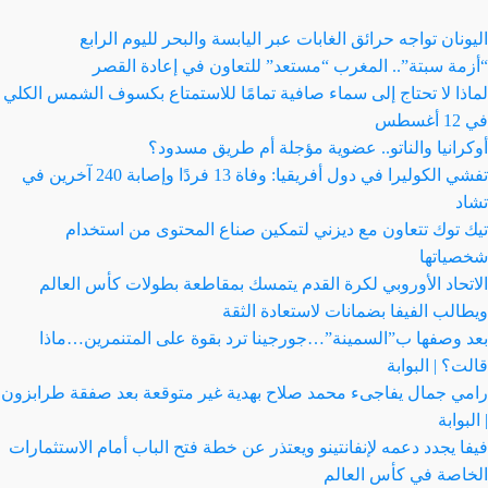
اليونان تواجه حرائق الغابات عبر اليابسة والبحر لليوم الرابع
“أزمة سبتة”.. المغرب “مستعد” للتعاون في إعادة القصر
لماذا لا تحتاج إلى سماء صافية تمامًا للاستمتاع بكسوف الشمس الكلي
في 12 أغسطس
أوكرانيا والناتو.. عضوية مؤجلة أم طريق مسدود؟
تفشي الكوليرا في دول أفريقيا: وفاة 13 فردًا وإصابة 240 آخرين في
تشاد
تيك توك تتعاون مع ديزني لتمكين صناع المحتوى من استخدام
شخصياتها
الاتحاد الأوروبي لكرة القدم يتمسك بمقاطعة بطولات كأس العالم
ويطالب الفيفا بضمانات لاستعادة الثقة
بعد وصفها ب”السمينة”…جورجينا ترد بقوة على المتنمرين…ماذا
قالت؟ | البوابة
رامي جمال يفاجىء محمد صلاح بهدية غير متوقعة بعد صفقة طرابزون
| البوابة
فيفا يجدد دعمه لإنفانتينو ويعتذر عن خطة فتح الباب أمام الاستثمارات
الخاصة في كأس العالم