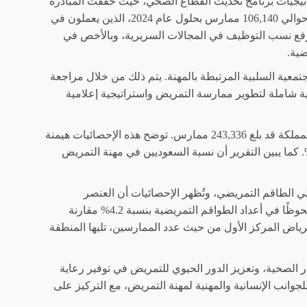
اتيجيات برنامج تحديث القطاع الصحي، حيث حققت المبادرة
إنجازات بارزة تمثلت في زيادة عدد الممرضين السعوديين من 40,000 ممارس في عام 2015 إلى حوالي 106,140 ممارس بحلول عام 2024، الذين يعملون في
 رفع نسب التوظيف في المجالات السريرية، وبالأخص في
ضية.
تمعية السلبية المرتبطة بالمهنة. يتم ذلك من خلال مراجعة
جية شاملة لتطوير ممارسة التمريض واستراتيجية إعلامية
أشارت إحصائيات عام 2024 إلى أن العدد الإجمالي للممرضين والممرضات في القطاع الصحي بالمملكة قد بلغ 243,336 ممارس. توضح هذه الإحصائيات هيمنة
اث في هذا المجال حيث يشكلن 76% من إجمالي الطاقم التمريضي، في حين يمثل الذكور 24%. كما يبين التقرير أن نسبة السعوديين في مهنة التمريض
رة من الكوادر التمريضية في المملكة، حيث يعمل فيها 51% من إجمالي الطاقم التمريضي، وتُظهر الإحصائيات أن العنصر
السعودي يشكل 66.5% من العاملين في التمريض بالوزارة بحلول عام 2024. يُظهر التقرير نموًا ملحوظًا في أعداد الطواقم التمريضية بنسبة 4.2% مقارنة
الرياض المركز الأول من حيث عدد الممارسين، تليها المنطقة
 الصحية، وتعزيز الدور الحيوي للتمريض في توفير رعاية
جوانب الإنسانية والمهنية لمهنة التمريض، مع التركيز على