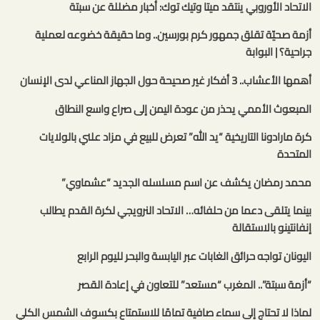
الاتحاد الأوروبي ينتقد ميتا وتيك توك: أخبار مضللة عن سبتة
أزمة صحيّة تقلق جمهور كرم بورسين.. وما حقيقة خضوعه لعملية
جراحية؟ | البوابة
أهمها الأعشاب.. 3 أفكار غير صحيحة حول الجهاز المناعي لدى الإنسان
المبعوث الأممي يحذر من عودة اليمن إلى صراع واسع النطاق
كرة مارادونا التاريخية “يد الله” تعرض للبيع في مزاد علني بالولايات
المتحدة
محمد رمضان يكشف عن اسم مسلسله الجديد “عشماوي”
بينما يتلقى دعما من حلفائه… الاتحاد النرويجي لكرة القدم يطالب
إنفانتينو بالاستقالة
اليونان تواجه حرائق الغابات عبر اليابسة والبحر لليوم الرابع
“أزمة سبتة”.. المغرب “مستعد” للتعاون في إعادة القصر
لماذا لا تحتاج إلى سماء صافية تمامًا للاستمتاع بكسوف الشمس الكلي