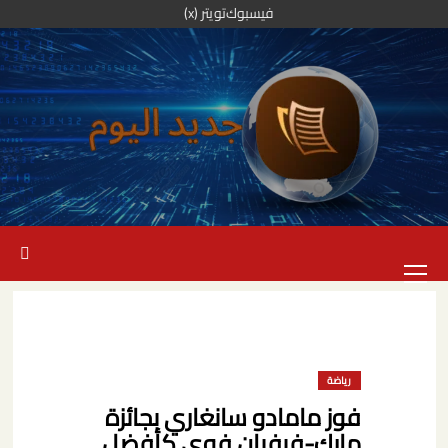
خطي
فيسبوك
تويتر (x)
لى
لمحتوى
القائمة
الرئيسية
رياضة
فوز مامادو سانغاري بجائزة
مارك-فيفيان فوي كأفضل